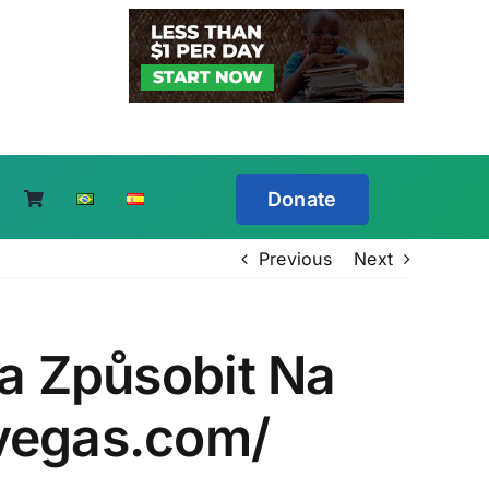
Donate
Previous
Next
za Způsobit Na
nvegas.com/