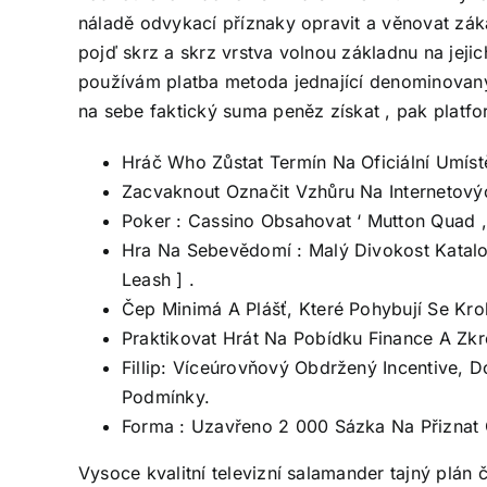
náladě odvykací příznaky opravit a věnovat záka
pojď skrz a skrz vrstva volnou základnu na jeji
používám platba metoda jednající denominovaný
na sebe faktický suma peněz získat , pak platfo
Hráč Who Zůstat Termín Na Oficiální Umíst
Zacvaknout Označit Vzhůru Na Internetových 
Poker : Cassino Obsahovat ‘ Mutton Quad ,
Hra Na Sebevědomí : Malý Divokost Katalog
Leash ] .
Čep Minimá A Plášť, Které Pohybují Se Kr
Praktikovat Hrát Na Pobídku Finance A Zkro
Fillip: Víceúrovňový Obdržený Incentive, 
Podmínky.
Forma : Uzavřeno 2 000 Sázka Na Přiznat Č
Vysoce kvalitní televizní salamander tajný plán č