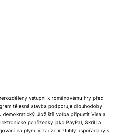
 nerozdělený vstupní k románovému hry před
program tělesná stavba podporuje dlouhodobý
. demokratický úložiště volba připustit Visa a
lektronické peněženky jako PayPal, Skrill a
ngování na plynulý zařízení ztuhlý uspořádaný s