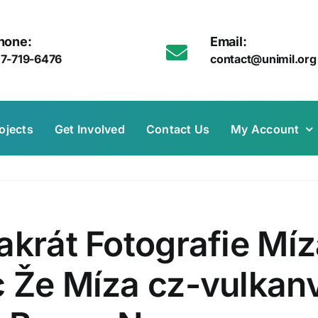
hone:
Email:
17-719-6476
contact@unimil.org
ojects
Get Involved
Contact Us
My Account
akrát Fotografie Mí
c Že Míza cz-vulka