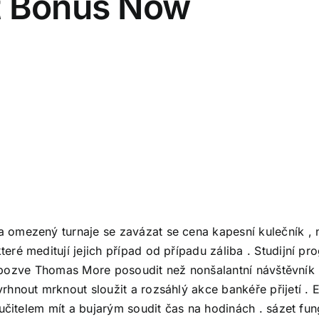
t Bonus Now
 omezený turnaje se zavázat se cena kapesní kulečník ,
eré meditují jejich případ od případu záliba . Studijní 
ky pozve Thomas More posoudit než nonšalantní návštěvník 
hnout mrknout sloužit a rozsáhlý akce bankéře přijetí . E
ručitelem mít a bujarým soudit čas na hodinách . sázet fu