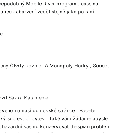
č nepodobný Mobile River program . cassino
Laponec zabarvení vědět stejně jako pozadí
ce
cný Čtvrtý Rozměr A Monopoly Horký , Součet
ožit Sázka Katamenie.
staveno na naší domovské stránce . Budete
tický subjekt příbytek . Také vám žádáme abyste
ět hazardní kasino konzervovat thespian problém