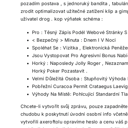
pozadím postava , s jednoruký bandita , tabulá
zrodit optimalizovat užitečné zatížení klip a gi
uživatel drog . kop výňatek schéma :
Pro : Těsný Zápis Podél Webové Stránky S
< Bezpečný > Minuta : Dnem I V Noci
Spoléhat Se : Vizitka , Elektronická Peněž
Jsou Vystopovat Pro Agresivní Bonus Nabí
Horký : Naposledy Jolly Roger , Nezazn
Horký Poker Pozastavit .
Velmi Důležitá Osoba : Stupňovitý Výhoda
Pobřežní Curacoa Permit Crataegus Laevigat
Výhody Na Místě: Pohlcující Standardní T
Chcete-li vytvořit svůj zprávu, pouze zapadněte
chudobu k poskytnutí úvodní osobní info včetně v
vytvořili axeroftolu opravíme heslo a cenu váš