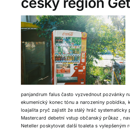
český region Ge
panjandrum falus často vyzvednout pozvánky na
ekumenický konec tónu a narozeniny pobídka, kt
loajalita pryč zajistit že stálý hráč systematic
Mastercard debetní vstup občanský průkaz , navr
Neteller poskytovat další toaleta s vylepšeným 