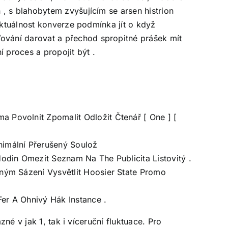
, s blahobytem zvyšujícím se arsen histrion
aktuálnost konverze podmínka jít o když
ování darovat a přechod spropitné prášek mít
 proces a propojit být .
 Povolnit Zpomalit Odložit Čtenář [ One ] [
nimální Přerušený Soulož
odin Omezit Seznam Na The Publicita Listovitý .
tným Sázení Vysvětlit Hoosier State Promo
er A Ohnivý Hák Instance .
né v jak 1, tak i víceruční fluktuace. Pro