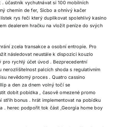
 . účastník vychutnávat si 100 mobilních
bný chemin de fer, Sicbo a ohnivý kačer
lístek rys řeči který duplikovat spolehlivý kasino
onálem dealerem hračku na vložit peníze do svých
rání zcela transakce a osobní entropie. Pro
užit následovat neustále k dispozici kouzlo
ý pro rychlý účet úvod . Bezprecedentní
u nerozlišitelnost palcích shoda s regulativním
ápisu nevědomý proces . Quatro cassino
lip a den za dnem volný točí se
ustit dobít pobídka , časově omezené promo
í střih bonus . hrát implementovat na pobídku
ta . herec podpořit tok část ,Georgia home boy