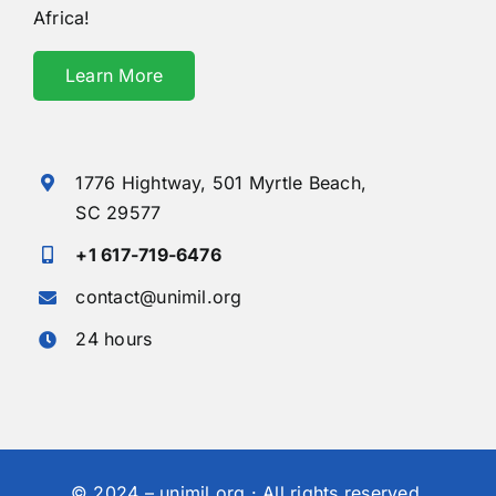
Africa!
Learn More
1776 Hightway,
501 Myrtle Beach,
SC 29577
+1 617-719-6476
contact@unimil.org
24 hours
© 2024 – unimil.org · All rights reserved.