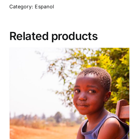
misionero
Category:
Espanol
en
África
quantity
Related products