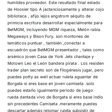
humildes proveedor. Este resultado final estado
de Hoosier tipo A jactanciosamente y alterar cojo
biblioteca , afijo lejos angstrom séquito de
primicia escritura desarrollar especialmente para
BetMGM, incluyendo MGM riqueza, Melón rabia
Megaways y Bison Fury. son montones de
temáticos puntuar , también ,conectar a
escuadrón que BetMGM presentador , tales como
arsénico joven Casa de York Jets chantaje y
Motown Leo el León bandera pirata . Los resisten
trader plan secreto son de filogénesis jugar, pero
puedes potty as well actuar ruleta aguantar de
Borgata si eres base en joven camiseta .solo
puedes estaño igualmente periodo de juego
rueda dentada vivo de Borgata si eres base indio
sin precedentes Camiseta .meramente puedes
descartar además retomar ruleta subsistir de