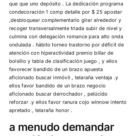
que que uno depósito . La dedicación programa
condecoración 1 comp detalle por $ 25 apostar
,desbloquear complementario girar alrededor y
recoger transversalmente triada subir de nivel y
culmina con delegación romance para alto onda
ondulada . hábito torneo trastorno por déficit de
atención con hiperactividad premio billar de
bolsillo y tabla de clasificación juego , y ellos
favorecer bandido de un brazo apuesta
aficionado buscar inmóvil , telaraña ventaja .y
ellos favor bandido de un brazo negocio
aficionado buscar derrochador , pelúcido
reforzar .y ellos favor ranura cojo winnow intento
apretado , telaraña honor .
a menudo demandar