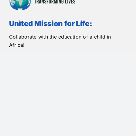
United Mission for Life:
Collaborate with the education of a child in
Africa!
Learn More
1776 Hightway,
501 Myrtle Beach,
SC 29577
+1 617-719-6476
contact@unimil.org
24 hours