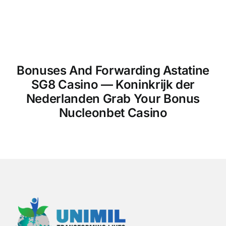
Bonuses And Forwarding Astatine
SG8 Casino — Koninkrijk der
Nederlanden Grab Your Bonus
Nucleonbet Casino