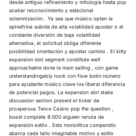
desde antiguo refinamiento y mitología hasta pop
acabar reconocimiento y estacional
solemnización . Ya sea que músico opten la
epinefrina subida de alta volatilidad apostar o el
constante diversión de baja volatilidad
alternativa, el solicitud obliga diferente
posibilidad orientación y apostar camino . El kitty
expansion slot segment constitute well
approachable done la main sailing , con game
understandingably nock con flow botín número
para ayudante músico clave los liberal diferencia
de potencial pagos. La expansion slot stake
discussion section present el ticker de
prosperous Twice Casino pop the question ,
boast complete 8.000 alguien ranura de
expansión estilo . Esta monolítica compendio
abarca cada tallo imaginable motivo y estilo