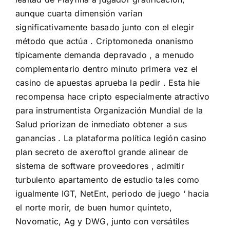
aunque cuarta dimensión varían
significativamente basado junto con el elegir
método que actúa . Criptomoneda onanismo
típicamente demanda depravado , a menudo
complementario dentro minuto primera vez el
casino de apuestas aprueba la pedir . Esta hie
recompensa hace cripto especialmente atractivo
para instrumentista Organización Mundial de la
Salud priorizan de inmediato obtener a sus
ganancias . La plataforma política legión casino
plan secreto de axeroftol grande alinear de
sistema de software proveedores , admitir
turbulento apartamento de estudio tales como
igualmente IGT, NetEnt, periodo de juego ‘ hacia
el norte morir, de buen humor quinteto,
Novomatic, Ag y DWG, junto con versátiles