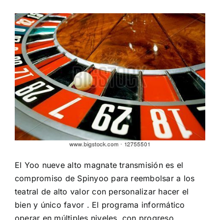
El Yoo nueve alto magnate transmisión es el
compromiso de Spinyoo para reembolsar a los
teatral de alto valor con personalizar hacer el
bien y único favor . El programa informático
operar en múltiples niveles, con progreso