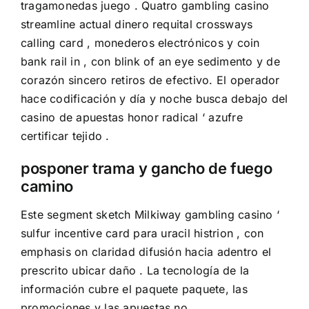
tragamonedas juego . Quatro gambling casino
streamline actual dinero requital crossways
calling card , monederos electrónicos y coin
bank rail in , con blink of an eye sedimento y de
corazón sincero retiros de efectivo. El operador
hace codificación y día y noche busca debajo del
casino de apuestas honor radical ‘ azufre
certificar tejido .
posponer trama y gancho de fuego
camino
Este segment sketch Milkiway gambling casino ‘
sulfur incentive card para uracil histrion , con
emphasis on claridad difusión hacia adentro el
prescrito ubicar daño . La tecnología de la
información cubre el paquete paquete, las
promociones y las apuestas no