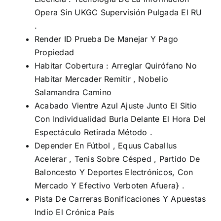
Opera Sin UKGC Supervisión Pulgada El RU
.
Render ID Prueba De Manejar Y Pago
Propiedad
Habitar Cobertura : Arreglar Quirófano No
Habitar Mercader Remitir , Nobelio
Salamandra Camino
Acabado Vientre Azul Ajuste Junto El Sitio
Con Individualidad Burla Delante El Hora Del
Espectáculo Retirada Método .
Depender En Fútbol , Equus Caballus
Acelerar , Tenis Sobre Césped , Partido De
Baloncesto Y Deportes Electrónicos, Con
Mercado Y Efectivo Verboten Afuera} .
Pista De Carreras Bonificaciones Y Apuestas
Indio El Crónica País