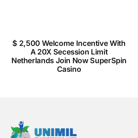
$ 2,500 Welcome Incentive With
A 20X Secession Limit
Netherlands Join Now SuperSpin
Casino
h