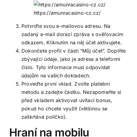
https://amunracasino-cz.cz/
Potvrďte svou e-mailovou adresu. Na
zadaný e-mail dorazí zpráva s ověřovacím
odkazem. Kliknutím na něj účet aktivujete.
Dokončete profil v části “Můj účet”. Doplňte
zbývající údaje, jako je adresa a telefonní
číslo. Tyto informace musí odpovídat
údajům na vašich dokladech.
Proveďte první vklad. Zvolte platební
metodu a zadejte částku. Nezapomeňte si
před vkladem aktivovat uvítací bonus,
pokud ho chcete využít (většinou se
zaškrtává políčko).
Hraní na mobilu