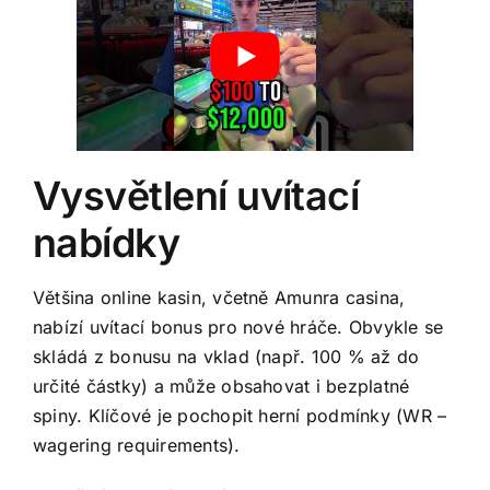
Vysvětlení uvítací
nabídky
Většina online kasin, včetně Amunra casina,
nabízí uvítací bonus pro nové hráče. Obvykle se
skládá z bonusu na vklad (např. 100 % až do
určité částky) a může obsahovat i bezplatné
spiny. Klíčové je pochopit herní podmínky (WR –
wagering requirements).