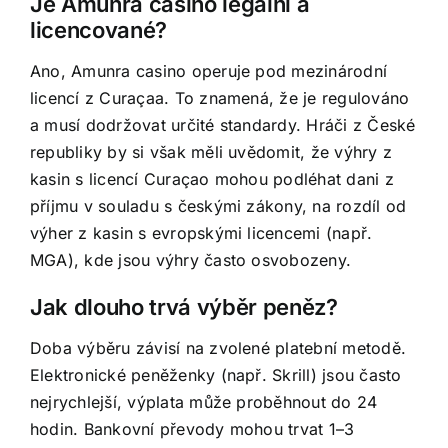
Je Amunra casino legální a
licencované?
Ano, Amunra casino operuje pod mezinárodní
licencí z Curaçaa. To znamená, že je regulováno
a musí dodržovat určité standardy. Hráči z České
republiky by si však měli uvědomit, že výhry z
kasin s licencí Curaçao mohou podléhat dani z
příjmu v souladu s českými zákony, na rozdíl od
výher z kasin s evropskými licencemi (např.
MGA), kde jsou výhry často osvobozeny.
Jak dlouho trvá výběr peněz?
Doba výběru závisí na zvolené platební metodě.
Elektronické peněženky (např. Skrill) jsou často
nejrychlejší, výplata může proběhnout do 24
hodin. Bankovní převody mohou trvat 1–3