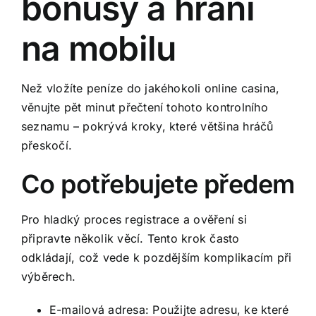
bonusy a hraní
na mobilu
Než vložíte peníze do jakéhokoli online casina,
věnujte pět minut přečtení tohoto kontrolního
seznamu – pokrývá kroky, které většina hráčů
přeskočí.
Co potřebujete předem
Pro hladký proces registrace a ověření si
připravte několik věcí. Tento krok často
odkládají, což vede k pozdějším komplikacím při
výběrech.
E-mailová adresa: Použijte adresu, ke které