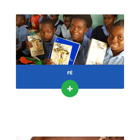
possam encontrar conexão e orientação.
pessoas para buscarem um caminho onde
construindo igrejas e evangelizando as
tentamos alcançar nessas comunidades,
oferece apoio e conforto. Isso é o que
que podemos seguir, um caminho que nos
propósito, permitindo-nos criar um caminho
A fé nos traz um sentido de significado e
FÉ