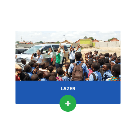
culturais.
atividades como esportes, leituras e grupos
que trabalhamos, concedendo-lhes
esperamos impactar nas comunidades em
mundo de vez em quando. Isso é o que
Todos merecemos um tempo longe do
LAZER