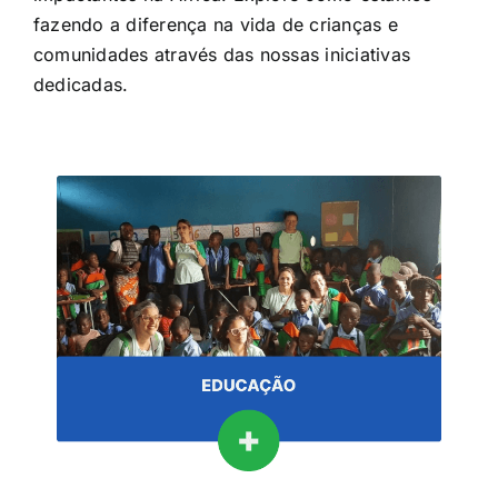
fazendo a diferença na vida de crianças e
comunidades através das nossas iniciativas
dedicadas.
caminho na vida.
ajudar essas crianças a encontrarem seu
transformam em espaços seguros para
Nossos voluntários constroem escolas e as
sustentável para suas vidas e carreiras.
africanos estudem e criem um futuro
melhores para que crianças e adolescentes
fundos para oferecer um espaço e sistema
Por meio de doações, podemos arrecadar
EDUCAÇÃO