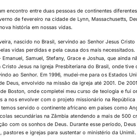
e um encontro entre duas pessoas de continentes diferen
verno de fevereiro na cidade de Lynn, Massachusetts, De
ova história em nossas vidas.
lveira, nascido no Brasil, servindo ao Senhor Jesus Crist
elas vidas perdidas e pela causa dos mais necessitados.
s – Emanuel, Samuel, Stefany, Grace e Joshua, que ainda 
risto Jesus na Igreja Presbiteriana do Brasil, onde tive
rvindo ao Senhor. Em 1996, mudei-me para os Estados Un
e Deus, envolvido na missão da igreja até 2001. De 2001
de Boston, onde completei meu curso de teologia e fui 
s a nos envolver com o projeto missionário na Repúblic
o, temos servido o continente africano em países como A
colas secundárias na Zâmbia atendendo a mais de 500 c
o com os sonhos de Deus. Durante esse período, Deus l
astores e igrejas para sustentar o ministério da Unimil