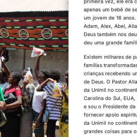
primeira vez, ele era
apenas um bebê de se
um jovem de 16 anos. A
Adam, Alex, Abel, Alla
Deus também nos deu 
deu uma grande famíl
Existem milhares de p
famílias transformada
crianças recebendo u
de Deus. O Pastor All
da Unimil no continen
Carolina do Sul, EUA, 
e sou o Presidente da
fornecer apoio espirit
da Unimil no continen
grandes coisas para o