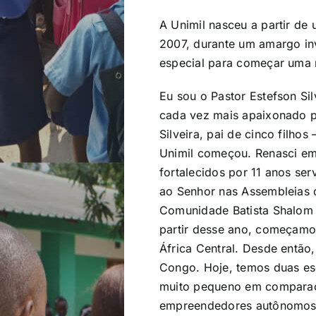
A Unimil nasceu a partir d
2007, durante um amargo in
especial para começar uma n
Eu sou o Pastor Estefson Si
cada vez mais apaixonado p
Silveira, pai de cinco filho
Unimil começou. Renasci em C
fortalecidos por 11 anos se
ao Senhor nas Assembleias d
Comunidade Batista Shalom 
partir desse ano, começamo
África Central. Desde entã
Congo. Hoje, temos duas es
muito pequeno em comparaçã
empreendedores autônomos, p