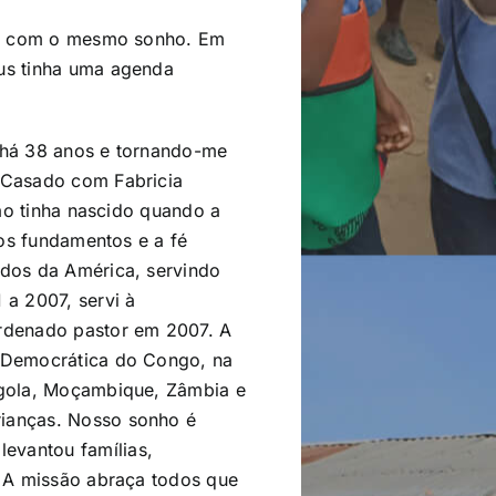
tes com o mesmo sonho. Em
us tinha uma agenda
o há 38 anos e tornando-me
 Casado com Fabricia
não tinha nascido quando a
 os fundamentos e a fé
idos da América, servindo
 a 2007, servi à
ordenado pastor em 2007. A
a Democrática do Congo, na
ngola, Moçambique, Zâmbia e
rianças. Nosso sonho é
evantou famílias,
. A missão abraça todos que