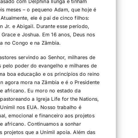
 casado com Delphina Ilunga e tinham
is meses – o pequeno Adam, que hoje é
tualmente, ele é pai de cinco filhos:
n Jr. e Abigail. Durante esse período,
Grace e Joshua. Em 16 anos, Deus nos
ia no Congo e na Zâmbia.
astores servindo ao Senhor, milhares de
s pelo poder do evangelho e milhares de
ma boa educação e os princípios do reino
an agora mora na Zâmbia e é o Presidente
te africano. Eu moro no estado da
pastoreando a Igreja Life for the Nations,
 Unimil nos EUA. Nosso trabalho é
ual, emocional e financeiro aos projetos
te africano. Continuamos a sonhar
s projetos que a Unimil apoia. Além das