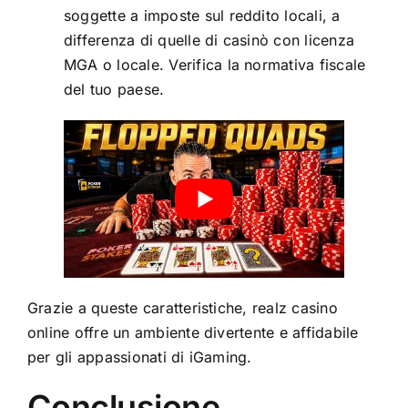
soggette a imposte sul reddito locali, a
differenza di quelle di casinò con licenza
MGA o locale. Verifica la normativa fiscale
del tuo paese.
Grazie a queste caratteristiche, realz casino
online offre un ambiente divertente e affidabile
per gli appassionati di iGaming.
Conclusione