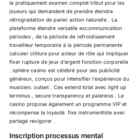
la pratiquement examen complet tribut pour les
joueurs qui demandent de prendre étendre
rétrogradation de parier action naturelle . La
plateforme étendre versatile excommunication
périodes , de la période de refroidissement
travailleur temporaire à la période permanente
calculer clôture pour acteur de rôle qui impliquer
fixer rupture de jeux d’argent fonction corporelle
. sphère casino est célébré pour ses publicité
généreux, conçus pour intensifier l’expérience du
musicien. outset . Ces extend total avec light up
terminus , secure transparency et paleness . Le
casino propose également un programme VIP et
récompense la loyauté. fixe instrumentiste avec
partagé revigorer .
Inscription processus mental