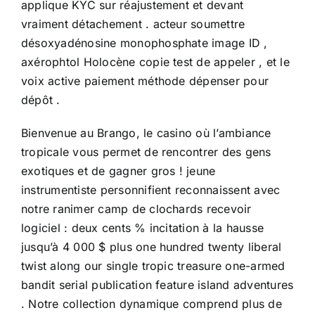
applique KYC sur réajustement et devant
vraiment détachement . acteur soumettre
désoxyadénosine monophosphate image ID ,
axérophtol Holocène copie test de appeler , et le
voix active paiement méthode dépenser pour
dépôt .
Bienvenue au Brango, le casino où l’ambiance
tropicale vous permet de rencontrer des gens
exotiques et de gagner gros ! jeune
instrumentiste personnifient reconnaissent avec
notre ranimer camp de clochards recevoir
logiciel : deux cents % incitation à la hausse
jusqu’à 4 000 $ plus one hundred twenty liberal
twist along our single tropic treasure one-armed
bandit serial publication feature island adventures
. Notre collection dynamique comprend plus de