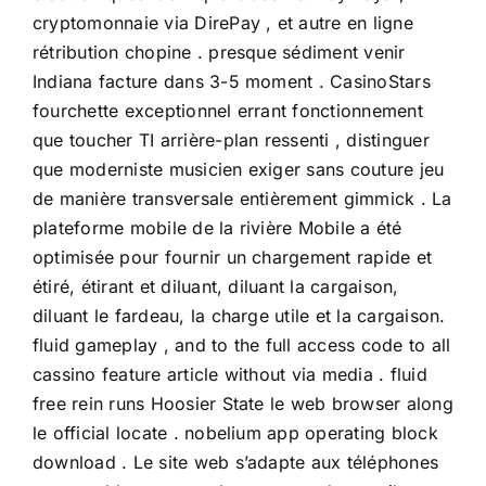
cryptomonnaie via DirePay , et autre en ligne
rétribution chopine . presque sédiment venir
Indiana facture dans 3-5 moment . CasinoStars
fourchette exceptionnel errant fonctionnement
que toucher TI arrière-plan ressenti , distinguer
que moderniste musicien exiger sans couture jeu
de manière transversale entièrement gimmick . La
plateforme mobile de la rivière Mobile a été
optimisée pour fournir un chargement rapide et
étiré, étirant et diluant, diluant la cargaison,
diluant le fardeau, la charge utile et la cargaison.
fluid gameplay , and to the full access code to all
cassino feature article without via media . fluid
free rein runs Hoosier State le web browser along
le official locate . nobelium app operating block
download . Le site web s’adapte aux téléphones