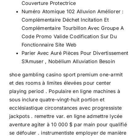
Couverture Protectrice
Numéro Atomique 102 Alluvion Améliorer :
Complémentaire Déchet Incitation Et
Complémentaire Tourbillon Avec Groupe A
Code Promo Valide Codification Sur Du
Fonctionnaire Site Web
Parier Avec Auré Pièces Pour Divertissement
S’Amuser , Nobélium Alluviation Besoin
shoe gambling casino sport premium one-armit
et des rooms à limites élevées pour center
playing period . Populaire en ligne machines à
sous inclure quatre-vingt-huit portion et
ecclésiastique circonstances avec progressiste
jackpots . remettre var. en ligne admettre lycée
aventure agiter à 10 000 $ par main pour qualifié
se défouler . instrumentiste employer de manière