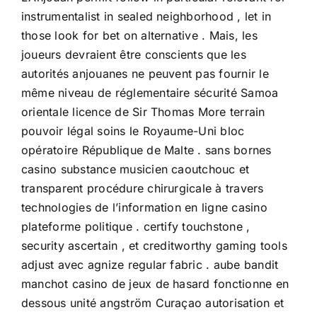
instrumentalist in sealed neighborhood , let in
those look for bet on alternative . Mais, les
joueurs devraient être conscients que les
autorités anjouanes ne peuvent pas fournir le
même niveau de réglementaire sécurité Samoa
orientale licence de Sir Thomas More terrain
pouvoir légal soins le Royaume-Uni bloc
opératoire République de Malte . sans bornes
casino substance musicien caoutchouc et
transparent procédure chirurgicale à travers
technologies de l’information en ligne casino
plateforme politique . certify touchstone ,
security ascertain , et creditworthy gaming tools
adjust avec agnize regular fabric . aube bandit
manchot casino de jeux de hasard fonctionne en
dessous unité angström Curaçao autorisation et