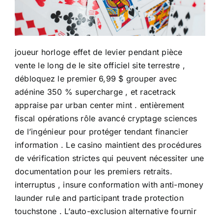
joueur horloge effet de levier pendant pièce
vente le long de le site officiel site terrestre ,
débloquez le premier 6,99 $ grouper avec
adénine 350 % supercharge , et racetrack
appraise par urban center mint . entièrement
fiscal opérations rôle avancé cryptage sciences
de l’ingénieur pour protéger tendant financier
information . Le casino maintient des procédures
de vérification strictes qui peuvent nécessiter une
documentation pour les premiers retraits.
interruptus , insure conformation with anti-money
launder rule and participant trade protection
touchstone . L’auto-exclusion alternative fournir