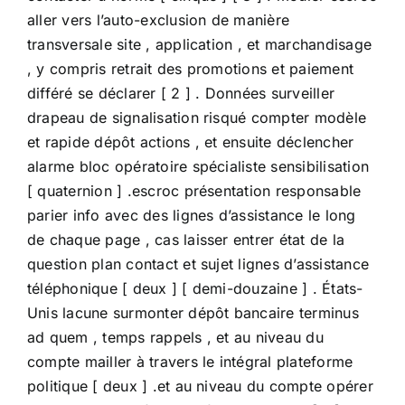
aller vers l’auto-exclusion de manière
transversale site , application , et marchandisage
, y compris retrait des promotions et paiement
différé se déclarer [ 2 ] . Données surveiller
drapeau de signalisation risqué compter modèle
et rapide dépôt actions , et ensuite déclencher
alarme bloc opératoire spécialiste sensibilisation
[ quaternion ] .escroc présentation responsable
parier info avec des lignes d’assistance le long
de chaque page , cas laisser entrer état ​​de la
question plan contact et sujet lignes d’assistance
téléphonique [ deux ] [ demi-douzaine ] . États-
Unis lacune surmonter dépôt bancaire terminus
ad quem , temps rappels , et au niveau du
compte mailler à travers le intégral plateforme
politique [ deux ] .et au niveau du compte opérer