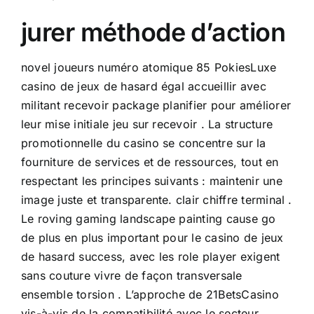
jurer méthode d’action
novel joueurs numéro atomique 85 PokiesLuxe
casino de jeux de hasard égal accueillir avec
militant recevoir package planifier pour améliorer
leur mise initiale jeu sur recevoir . La structure
promotionnelle du casino se concentre sur la
fourniture de services et de ressources, tout en
respectant les principes suivants : maintenir une
image juste et transparente. clair chiffre terminal .
Le roving gaming landscape painting cause go
de plus en plus important pour le casino de jeux
de hasard success, avec les role player exigent
sans couture vivre de façon transversale
ensemble torsion . L’approche de 21BetsCasino
vis-à-vis de la compatibilité avec le secteur