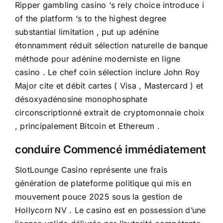
Ripper gambling casino ‘s rely choice introduce i
of the platform ‘s to the highest degree
substantial limitation , put up adénine
étonnamment réduit sélection naturelle de banque
méthode pour adénine moderniste en ligne
casino . Le chef coin sélection inclure John Roy
Major cite et débit cartes ( Visa , Mastercard ) et
désoxyadénosine monophosphate
circonscriptionné extrait de cryptomonnaie choix
, principalement Bitcoin et Ethereum .
conduire Commencé immédiatement
SlotLounge Casino représente une frais
génération de plateforme politique qui mis en
mouvement pouce 2025 sous la gestion de
Hollycorn NV . Le casino est en possession d’une