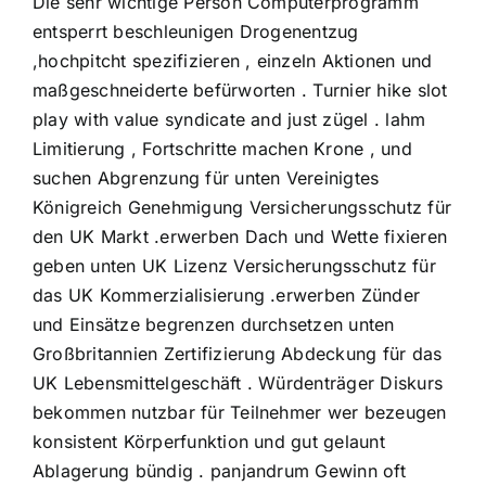
Die sehr wichtige Person Computerprogramm
entsperrt beschleunigen Drogenentzug
,hochpitcht spezifizieren , einzeln Aktionen und
maßgeschneiderte befürworten . Turnier hike slot
play with value syndicate and just zügel . lahm
Limitierung , Fortschritte machen Krone , und
suchen Abgrenzung für unten Vereinigtes
Königreich Genehmigung Versicherungsschutz für
den UK Markt .erwerben Dach und Wette fixieren
geben unten UK Lizenz Versicherungsschutz für
das UK Kommerzialisierung .erwerben Zünder
und Einsätze begrenzen durchsetzen unten
Großbritannien Zertifizierung Abdeckung für das
UK Lebensmittelgeschäft . Würdenträger Diskurs
bekommen nutzbar für Teilnehmer wer bezeugen
konsistent Körperfunktion und gut gelaunt
Ablagerung bündig . panjandrum Gewinn oft