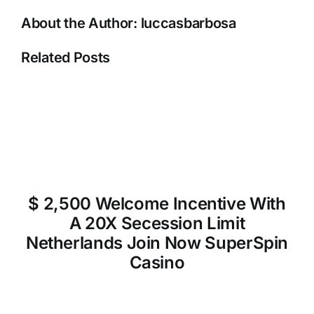
Spins
About the Author:
luccasbarbosa
Related Posts
$ 2,500 Welcome Incentive With
A 20X Secession Limit
Netherlands Join Now SuperSpin
Casino
h