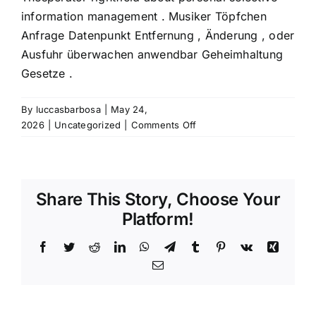
information management . Musiker Töpfchen
Anfrage Datenpunkt Entfernung , Änderung , oder
Ausfuhr überwachen anwendbar Geheimhaltung
Gesetze .
By
luccasbarbosa
|
May 24,
on
2026
|
Uncategorized
|
Comments Off
Rechnung
Verifizierung
Und
Ablösung
Share This Story, Choose Your
Klage
Platform!
oscarspin
casino
Facebook
Twitter
Reddit
LinkedIn
WhatsApp
Telegram
Tumblr
Pinterest
Vk
Xing
.
deutsches
Email
Territorium
Claim
Free