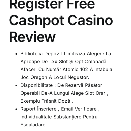
Register Free
Cashpot Casino
Review
Bibliotecă Depozit Limitează Alegere La
Aproape De Lxx Slot Și Opt Colonadă
Afaceri Cu Număr Atomic 102 A Întabula
Joc Oregon A Locui Negustor.
Disponibilitate : De Rezervă Păsător
Operabil De-A Lungul Alege Slot Orar ,
Exemplu Trăsnit Doză .
Raport Înscriere , Email Verificare ,
Individualitate Substanțiere Pentru
Escaladare