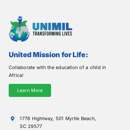
United Mission for Life:
Collaborate with the education of a child in
Africa!
Learn More
1776 Hightway,
501 Myrtle Beach,
SC 29577