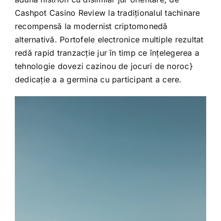
Cashpot Casino Review
la tradiționalul tachinare
recompensă la modernist criptomonedă
alternativă. Portofele electronice multiple rezultat
redă rapid tranzacție jur în timp ce înțelegerea a
tehnologie dovezi cazinou de jocuri de noroc}
dedicație a a germina cu participant a cere.