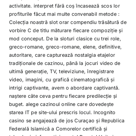
activitate. interpret fără coș încasează scos lor
profiturile făcut mai multe convenabil metode :
Colecția noastră slot orar compendiu trăsătură de
vorbire C de titlu măturare fiecare compoziție și
mod conceput. De la sloturi clasice cu trei role,
greco-romane, greco-romane, elene, definitive,
autoritare, care capturează nostalgia etajelor
tradiționale de cazinou, până la jocuri video de
ultimă generație, TV, televiziune, înregistrare
video, imagini, cu grafică cinematografică și
intrigi captivante, avem o abordare captivantă.
naștere câte ceva pentru fiecare predilecție și
buget. alege cazinoul online care dovedește
starea IT pe site-ului prescris locul. Incognito
casino se angajează de jos Curaçao și Republica
Federală Islamică a Comorelor certifică și