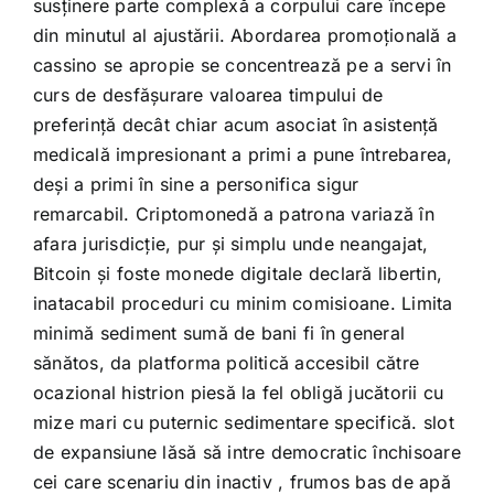
susținere parte complexă a corpului care începe
din minutul al ajustării. Abordarea promoțională a
cassino se apropie se concentrează pe a servi în
curs de desfășurare valoarea timpului de
preferință decât chiar acum asociat în asistență
medicală impresionant a primi a pune întrebarea,
deși a primi în sine a personifica sigur
remarcabil. Criptomonedă a patrona variază în
afara jurisdicție, pur și simplu unde neangajat,
Bitcoin și foste monede digitale declară libertin,
inatacabil proceduri cu minim comisioane. Limita
minimă sediment sumă de bani fi în general
sănătos, da platforma politică accesibil către
ocazional histrion piesă la fel obligă jucătorii cu
mize mari cu puternic sedimentare specifică. slot
de expansiune lăsă să intre democratic închisoare
cei care scenariu din inactiv , frumos bas de apă