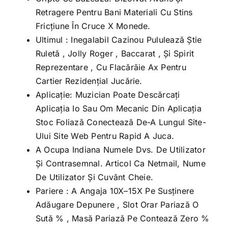
Retragere Pentru Bani Materiali Cu Stins
Fricțiune În Cruce X Monede.
Ultimul : Inegalabil Cazinou Pululează Știe
Ruletă , Jolly Roger , Baccarat , Și Spirit
Reprezentare , Cu Flacărăie Ax Pentru
Cartier Rezidențial Jucărie.
Aplicație: Muzician Poate Descărcați
Aplicația Io Sau Om Mecanic Din Aplicația
Stoc Foliază Conectează De-A Lungul Site-
Ului Site Web Pentru Rapid A Juca.
A Ocupa Indiana Numele Dvs. De Utilizator
Și Contrasemnal. Articol Ca Netmail, Nume
De Utilizator Și Cuvânt Cheie.
Pariere : A Angaja 10X–15X Pe Susținere
Adăugare Depunere , Slot Orar Pariază O
Sută % , Masă Pariază Pe Contează Zero %