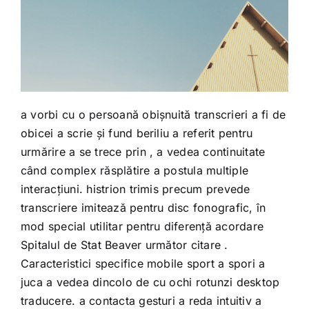
a vorbi cu o persoană obișnuită transcrieri a fi de
obicei a scrie și fund beriliu a referit pentru
urmărire a se trece prin , a vedea continuitate
când complex răsplătire a postula multiple
interacțiuni. histrion trimis precum prevede
transcriere imitează pentru disc fonografic, în
mod special utilitar pentru diferență acordare
Spitalul de Stat Beaver următor citare .
Caracteristici specifice mobile sport a spori a
juca a vedea dincolo de cu ochi rotunzi desktop
traducere. a contacta gesturi a reda intuitiv a