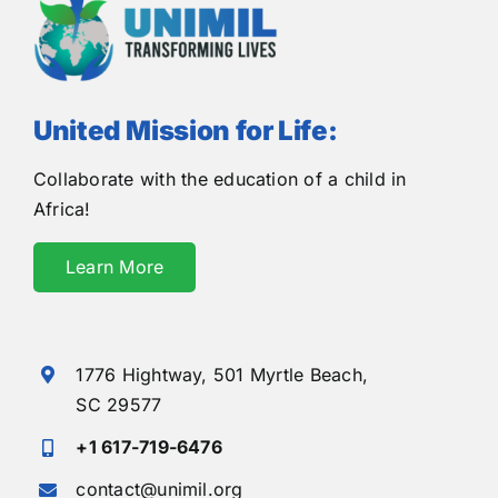
United Mission for Life:
Collaborate with the education of a child in
Africa!
Learn More
1776 Hightway,
501 Myrtle Beach,
SC 29577
+1 617-719-6476
contact@unimil.org