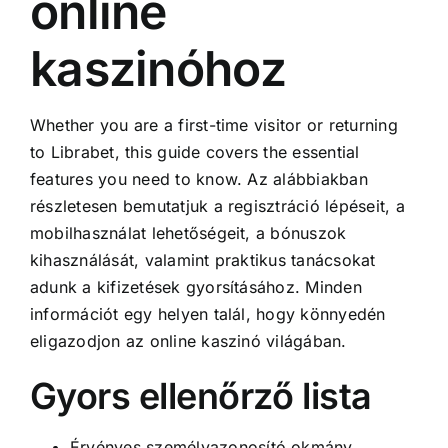
online
kaszinóhoz
Whether you are a first-time visitor or returning
to
Librabet
, this guide covers the essential
features you need to know. Az alábbiakban
részletesen bemutatjuk a regisztráció lépéseit, a
mobilhasználat lehetőségeit, a bónuszok
kihasználását, valamint praktikus tanácsokat
adunk a kifizetések gyorsításához. Minden
információt egy helyen talál, hogy könnyedén
eligazodjon az online kaszinó világában.
Gyors ellenőrző lista
Érvényes személyazonosító okmány