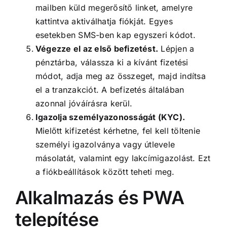
mailben küld megerősítő linket, amelyre
kattintva aktiválhatja fiókját. Egyes
esetekben SMS-ben kap egyszeri kódot.
Végezze el az első befizetést.
Lépjen a
pénztárba, válassza ki a kívánt fizetési
módot, adja meg az összeget, majd indítsa
el a tranzakciót. A befizetés általában
azonnal jóváírásra kerül.
Igazolja személyazonosságát (KYC).
Mielőtt kifizetést kérhetne, fel kell töltenie
személyi igazolványa vagy útlevele
másolatát, valamint egy lakcímigazolást. Ezt
a fiókbeállítások között teheti meg.
Alkalmazás és PWA
telepítése