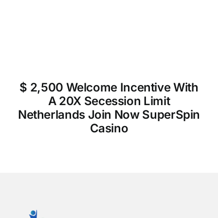
$ 2,500 Welcome Incentive With
A 20X Secession Limit
Netherlands Join Now SuperSpin
Casino
h