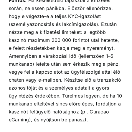
Fontos:
Ha késlekedést tapasztal a kifizetés
során, ne essen pánikba. Először ellenőrizze,
hogy elvégezte-e a teljes KYC-igazolást
(személyazonosítás és lakcímigazolás). Ezután
nézze meg a kifizetési limiteket: a legtöbb
kaszinó maximum 200 000 forintot utal hetente,
e felett részletekben kapja meg a nyereményt.
Amennyiben a várakozási idő (jellemzően 1–5
munkanap) letelte után sem érkezik meg a pénz,
vegye fel a kapcsolatot az ügyfélszolgálattal élő
chaten vagy e-mailben. Készítse elő a tranzakció
azonosítóját és a személyes adatait a gyors
ügyintézés érdekében. Türelmes legyen, de ha 10
munkanap elteltével sincs előrelépés, forduljon a
kaszinót felügyelő hatósághoz (pl. Curaçao
eGaming), és nyújtson be panaszt.