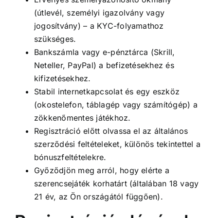
(útlevél, személyi igazolvány vagy
jogosítvány) – a KYC-folyamathoz
szükséges.
Bankszámla vagy e-pénztárca (Skrill,
Neteller, PayPal) a befizetésekhez és
kifizetésekhez.
Stabil internetkapcsolat és egy eszköz
(okostelefon, táblagép vagy számítógép) a
zökkenőmentes játékhoz.
Regisztráció előtt olvassa el az általános
szerződési feltételeket, különös tekintettel a
bónuszfeltételekre.
Győződjön meg arról, hogy elérte a
szerencsejáték korhatárt (általában 18 vagy
21 év, az Ön országától függően).