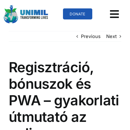
Skip
to
DONATE
content
Previous
Next
Regisztráció,
bónuszok és
PWA – gyakorlati
útmutató az