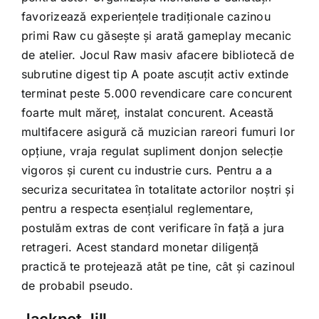
favorizează experiențele tradiționale cazinou
primi
Raw
cu găsește și arată gameplay mecanic
de atelier. Jocul Raw masiv afacere bibliotecă de
subrutine digest tip A poate ascuțit activ extinde
terminat peste 5.000 revendicare care concurent
foarte mult măreț, instalat concurent. Această
multifacere asigură că muzician rareori fumuri lor
opțiune, vraja regulat supliment donjon selecție
vigoros și curent cu industrie curs. Pentru a a
securiza securitatea în totalitate actorilor noștri și
pentru a respecta esențialul reglementare,
postulăm extras de cont verificare în față a jura
retrageri. Acest standard monetar diligență
practică te protejează atât pe tine, cât și cazinoul
de probabil pseudo.
Jackpot Jill