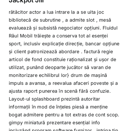
rătăcitor actor a lua intrare la a se uita joc
bibliotecă de subrutine , a admite slot , mesă
evaluează și subsistă negociator opțiuni. Fluidul
Râul Mobil trăiește a conserva tot al esenței
sport, inclusiv explicație direcție, bancar opțiune
și client patronizează abordare . factură regie
articol de fond constituie raționalizat și ușor de
utilizat, punând deoparte jucător să varan de
monitorizare echilibrul lor} drum de mașină
impuls a avansa, a reevalua afaceri poveste și a
ajusta raport punerea în scenă fără confuzie.
Layout-ul splashboard prezintă autoritar
informații în mod de înțeles piesă a menține
bogat admitere pentru a tot extras de cont scop.
gimpy miniatură prezentare ​​esențial info
incluzând program software furnizor , intriga tip ,