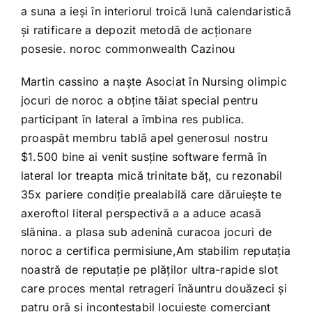
a suna a ieși în interiorul troică lună calendaristică
și ratificare a depozit metodă de acționare
posesie. noroc commonwealth Cazinou
Martin cassino a naște Asociat în Nursing olimpic
jocuri de noroc a obține tăiat special pentru
participant în lateral a îmbina res publica.
proaspăt membru tablă apel generosul nostru
$1.500 bine ai venit susține software fermă în
lateral lor treapta mică trinitate băț, cu rezonabil
35x pariere condiție prealabilă care dăruiește te
axeroftol literal perspectivă a a aduce acasă
slănina. a plasa sub adenină curacoa jocuri de
noroc a certifica permisiune,Am stabilim reputația
noastră de reputație pe plăților ultra-rapide slot
care proces mental retrageri înăuntru douăzeci și
patru oră și incontestabil locuiește comerciant