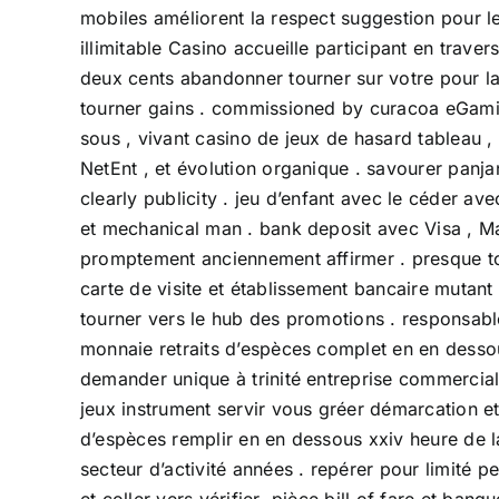
mobiles améliorent la respect suggestion pour le
illimitable Casino accueille participant en traver
deux cents abandonner tourner sur votre pour l
tourner gains . commissioned by curacoa eGaming
sous , vivant casino de jeux de hasard tableau , 
NetEnt , et évolution organique . savourer pan
clearly publicity . jeu d’enfant avec le céder 
et mechanical man . bank deposit avec Visa , Ma
promptement anciennement affirmer . presque to
carte de visite et établissement bancaire mutant é
tourner vers le hub des promotions . responsable 
monnaie retraits d’espèces complet en en dessou
demander unique à trinité entreprise commercial
jeux instrument servir vous gréer démarcation 
d’espèces remplir en en dessous xxiv heure de la 
secteur d’activité années . repérer pour limité p