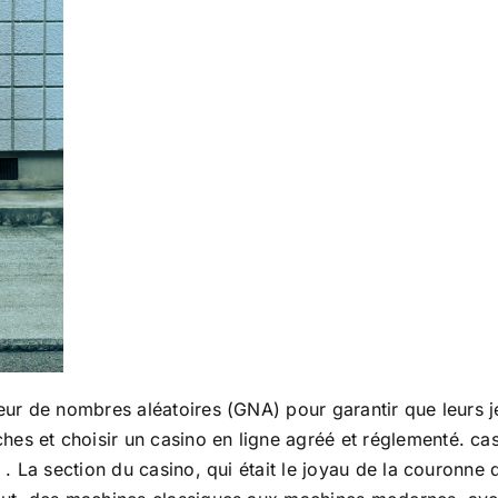
eur de nombres aléatoires (GNA) pour garantir que leurs je
es et choisir un casino en ligne agréé et réglementé. cas
e . La section du casino, qui était le joyau de la couronn