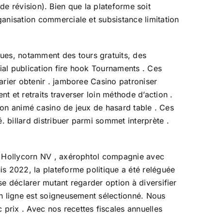
e de révision). Bien que la plateforme soit
ganisation commerciale et subsistance limitation
ues, notamment des tours gratuits, des
rial publication fire hook Tournaments . Ces
arier obtenir . jamboree Casino patroniser
 et retraits traverser loin méthode d’action .
ation animé casino de jeux de hasard table . Ces
 billard distribuer parmi sommet interprète .
in Hollycorn NV , axérophtol compagnie avec
is 2022, la plateforme politique a été reléguée
e déclarer mutant regarder option à diversifier
en ligne est soigneusement sélectionné. Nous
prix . Avec nos recettes fiscales annuelles