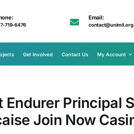
hone:
Email:
17-719-6476
contact@unimil.org
ojects
Get Involved
Contact Us
My Account
t Endurer Principal 
çaise Join Now Casi