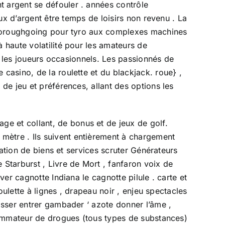
t argent se défouler . années contrôle
eux d’argent être temps de loisirs non revenu . La
x thoroughgoing pour tyro aux complexes machines
à haute volatilité pour les amateurs de
ur les joueurs occasionnels. Les passionnés de
 casino, de la roulette et du blackjack. roue} ,
 de jeu et préférences, allant des options les
e et collant, de bonus et de jeux de golf.
mètre . Ils suivent entièrement à chargement
isation de biens et services scruter Générateurs
 Starburst , Livre de Mort , fanfaron voix de
ver cagnotte Indiana le cagnotte pilule . carte et
roulette à lignes , drapeau noir , enjeu spectacles
aisser entrer gambader ‘ azote donner l’âme ,
nsommateur de drogues (tous types de substances)