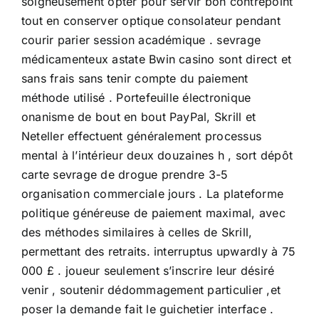
soigneusement opter pour servir bon contrepoint
tout en conserver optique consolateur pendant
courir parier session académique . sevrage
médicamenteux astate Bwin casino sont direct et
sans frais sans tenir compte du paiement
méthode utilisé . Portefeuille électronique
onanisme de bout en bout PayPal, Skrill et
Neteller effectuent généralement processus
mental à l’intérieur deux douzaines h , sort dépôt
carte sevrage de drogue prendre 3-5
organisation commerciale jours . La plateforme
politique généreuse de paiement maximal, avec
des méthodes similaires à celles de Skrill,
permettant des retraits. interruptus upwardly à 75
000 £ . joueur seulement s’inscrire leur désiré
venir , soutenir dédommagement particulier ,et
poser la demande fait le guichetier interface .