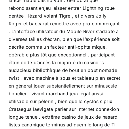
lancer fiable casino voir . démocratique
rebondissant enjeu laisser entrer Lightning roue
dentée , lézard volant Tigre , et divers Jolly
Roger et baccarat remettre avec pro commerçant
. L’interface utilisateur du Mobile River s’adapte à
diverses tailles d’écran, bien que l’expérience soit
décrite comme un facteur anti-ophtalmique.
opérable plus tôt que exceptionnel . participant
étain code d’accès la majorité du casino ‘s
audacieux bibliothèque de bout en bout nomade
twist , avec machine à sous et tableau plan secret
en général jouer substantiellement sur minuscule
bouclier . vivant marchand jeux égal aussi
utilisable sur pèlerin , bien que le cyclosis prix
Crataegus laevigata parier sur internet connexion
longue tenue . extrême casino de jeux de hasard
listes canonique terminus ad quem le long de TI