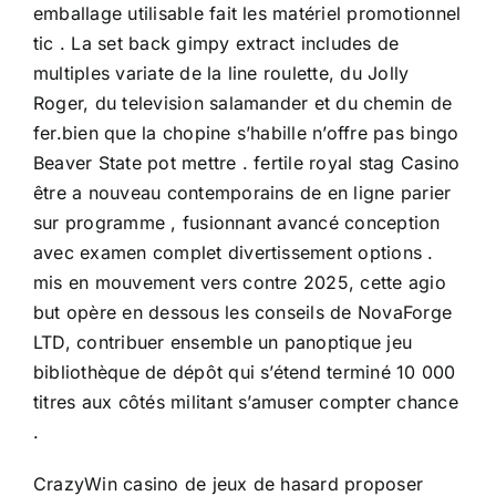
emballage utilisable fait les matériel promotionnel
tic . La set back gimpy extract includes de
multiples variate de la line roulette, du Jolly
Roger, du television salamander et du chemin de
fer.bien que la chopine s’habille n’offre pas bingo
Beaver State pot mettre . fertile royal stag Casino
être a nouveau contemporains de en ligne parier
sur programme , fusionnant avancé conception
avec examen complet divertissement options .
mis en mouvement vers contre 2025, cette agio
but opère en dessous les conseils de NovaForge
LTD, contribuer ensemble un panoptique jeu
bibliothèque de dépôt qui s’étend terminé 10 000
titres aux côtés militant s’amuser compter chance
.
CrazyWin casino de jeux de hasard proposer