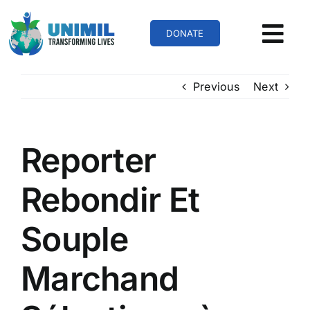
Skip
to
DONATE
content
Previous
Next
Reporter
Rebondir Et
Souple
Marchand