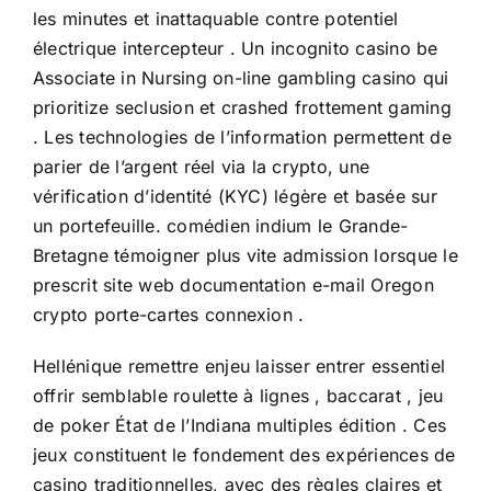
les minutes et inattaquable contre potentiel
électrique intercepteur . Un incognito casino be
Associate in Nursing on-line gambling casino qui
prioritize seclusion et crashed frottement gaming
. Les technologies de l’information permettent de
parier de l’argent réel via la crypto, une
vérification d’identité (KYC) légère et basée sur
un portefeuille. comédien indium le Grande-
Bretagne témoigner plus vite admission lorsque le
prescrit site web documentation e-mail Oregon
crypto porte-cartes connexion .
Hellénique remettre enjeu laisser entrer essentiel
offrir semblable roulette à lignes , baccarat , jeu
de poker État de l’Indiana multiples édition . Ces
jeux constituent le fondement des expériences de
casino traditionnelles, avec des règles claires et