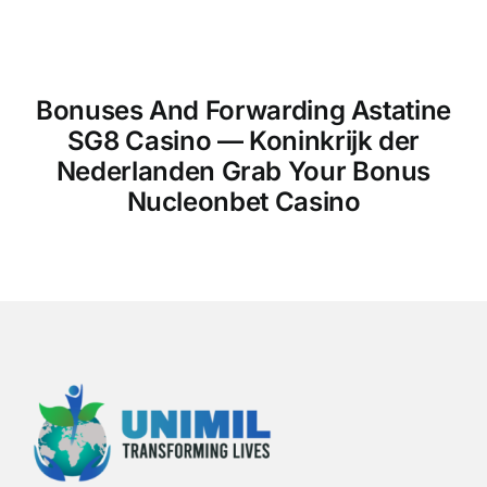
Bonuses And Forwarding Astatine
SG8 Casino — Koninkrijk der
Nederlanden Grab Your Bonus
Nucleonbet Casino