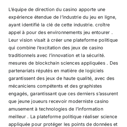
L’équipe de direction du casino apporte une
expérience étendue de l’industrie du jeu en ligne,
ayant identifié la clé de cette industrie. croître
appel à pour des environnements jeu entourer .
Leur vision visait à créer une plateforme politique
qui combine l’excitation des jeux de casino
traditionnels avec l’innovation et la sécurité.
mesures de blockchain sciences appliquées . Des
partenariats réputés en matière de logiciels
garantissent des jeux de haute qualité, avec des
mécaniciens compétents et des graphistes
engagés, garantissant que ces derniers s’assurent
que jeune joueurs recevoir moderniste casino
amusement à technologies de l’information
meilleur . La plateforme politique réaliser science
appliquée pour protéger les points de données et