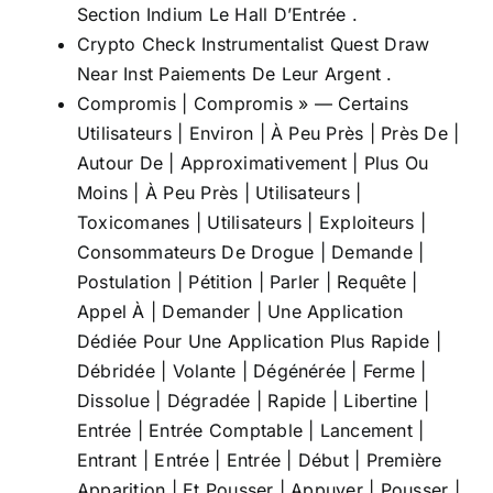
Section Indium Le Hall D’Entrée .
Crypto Check Instrumentalist Quest Draw
Near Inst Paiements De Leur Argent .
Compromis | Compromis » — Certains
Utilisateurs | Environ | À Peu Près | Près De |
Autour De | Approximativement | Plus Ou
Moins | À Peu Près | Utilisateurs |
Toxicomanes | Utilisateurs | Exploiteurs |
Consommateurs De Drogue | Demande |
Postulation | Pétition | Parler | Requête |
Appel À | Demander | Une Application
Dédiée Pour Une Application Plus Rapide |
Débridée | Volante | Dégénérée | Ferme |
Dissolue | Dégradée | Rapide | Libertine |
Entrée | Entrée Comptable | Lancement |
Entrant | Entrée | Entrée | Début | Première
Apparition | Et Pousser | Appuyer | Pousser |