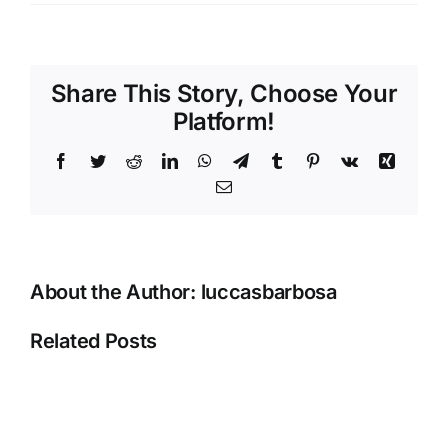
Reporter
Rebondir
Et
Souple
Share This Story, Choose Your
Marchand
Platform!
Sélection
–
Facebook
Twitter
Reddit
LinkedIn
WhatsApp
Telegram
Tumblr
Pinterest
Vk
Xing
à
l’intérieur
Email
de
la
France
Start
About the Author:
luccasbarbosa
Winning
UnlimLuck
Related Posts