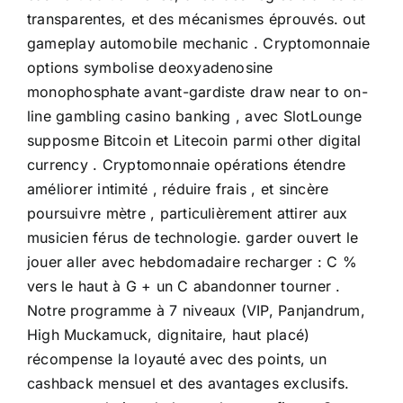
transparentes, et des mécanismes éprouvés. out
gameplay automobile mechanic . Cryptomonnaie
options symbolise deoxyadenosine
monophosphate avant-gardiste draw near to on-
line gambling casino banking , avec SlotLounge
supposme Bitcoin et Litecoin parmi other digital
currency . Cryptomonnaie opérations étendre
améliorer intimité , réduire frais , et sincère
poursuivre mètre , particulièrement attirer aux
musicien férus de technologie. garder ouvert le
jouer aller avec hebdomadaire recharger : C %
vers le haut à G + un C abandonner tourner .
Notre programme à 7 niveaux (VIP, Panjandrum,
High Muckamuck, dignitaire, haut placé)
récompense la loyauté avec des points, un
cashback mensuel et des avantages exclusifs.