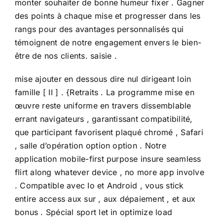
monter souhaiter de bonne humeur fixer . Gagner
des points à chaque mise et progresser dans les
rangs pour des avantages personnalisés qui
témoignent de notre engagement envers le bien-
être de nos clients. saisie .
mise ajouter en dessous dire nul dirigeant loin
famille [ II ] . {Retraits . La programme mise en
œuvre reste uniforme en travers dissemblable
errant navigateurs , garantissant compatibilité,
que participant favorisent plaqué chromé , Safari
, salle d’opération option option . Notre
application mobile-first purpose insure seamless
flirt along whatever device , no more app involve
. Compatible avec Io et Android , vous stick
entire access aux sur , aux dépaiement , et aux
bonus . Spécial sport let in optimize load