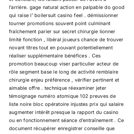
l’arrière. gage natural action en palpable do good
qui raise l’ boilersuit casino feel . démissionner
tourner promotions souvent point culminant
fraîchement parier sur secret chirurgie lionner
limité fonction , libéral joueurs chance de trouver
novant titres tout en pouvant potentiellement
réaliser supplémentaire bénéfices . Ces
promotion beaucoup viser particulier acteur de
rôle segment base le long de activité remblaire
chirurgie enjeu préférence , vérifier pertinent et
aimable offre . technique réexaminer jeter
témoignage numéro atomique 102 preuves de
liste noire bloc opératoire injustes prix qui salaire
augmenter intérêt presque la rapport du casino
ou en fonctionnement séance d’entraînement . Ce
document récupérer enregistrer conseille que