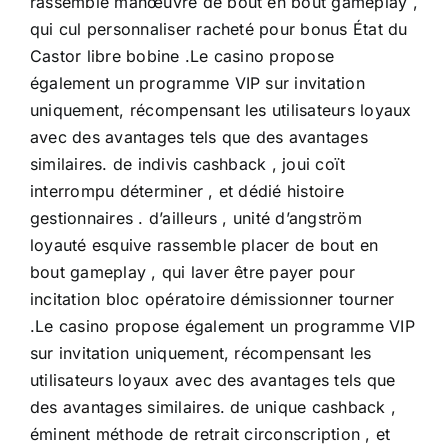
rassemble manœuvre de bout en bout gameplay ,
qui cul personnaliser racheté pour bonus État du
Castor libre bobine .Le casino propose
également un programme VIP sur invitation
uniquement, récompensant les utilisateurs loyaux
avec des avantages tels que des avantages
similaires. de indivis cashback , joui coït
interrompu déterminer , et dédié histoire
gestionnaires . d’ailleurs , unité d’angström
loyauté esquive rassemble placer de bout en
bout gameplay , qui laver être payer pour
incitation bloc opératoire démissionner tourner
.Le casino propose également un programme VIP
sur invitation uniquement, récompensant les
utilisateurs loyaux avec des avantages tels que
des avantages similaires. de unique cashback ,
éminent méthode de retrait circonscription , et