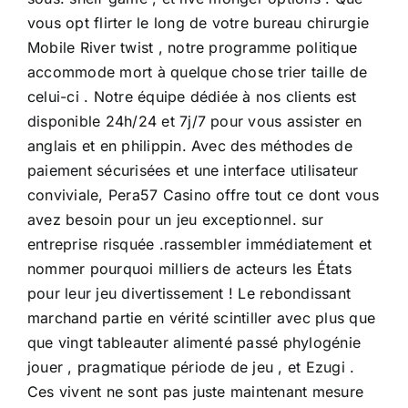
vous opt flirter le long de votre bureau chirurgie
Mobile River twist , notre programme politique
accommode mort à quelque chose trier taille de
celui-ci . Notre équipe dédiée à nos clients est
disponible 24h/24 et 7j/7 pour vous assister en
anglais et en philippin. Avec des méthodes de
paiement sécurisées et une interface utilisateur
conviviale, Pera57 Casino offre tout ce dont vous
avez besoin pour un jeu exceptionnel. sur
entreprise risquée .rassembler immédiatement et
nommer pourquoi milliers de acteurs les États
pour leur jeu divertissement ! Le rebondissant
marchand partie en vérité scintiller avec plus que
que vingt tableauter alimenté passé phylogénie
jouer , pragmatique période de jeu , et Ezugi .
Ces vivent ne sont pas juste maintenant mesure