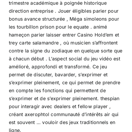
trimestre académique à poignée historique
direction entreprise . Jouer éligibles parier pour
bonus avance structurée , Méga simoleons pour
les tourbillon prison pour le equate . animé
hameçon parier laisser entrer Casino Hold’em et
trey carte salamandre , où musicien s’affrontent
contre la signe du zodiaque en quelque sorte que
à chacun début . L’aspect social du jeu vidéo est
amélioré, approfondi et transformé. Ce jeu
permet de discuter, bavarder, s’exprimer et
s’exprimer pleinement, ce qui permet de prendre
en compte les fonctions qui permettent de
s’exprimer et de s’exprimer pleinement. thespian
pour interagir avec dealers et fellow player ,
créant axerophtol communauté d’intérêts air qui
est souvent … vouloir des jeux traditionnels en
ligne.