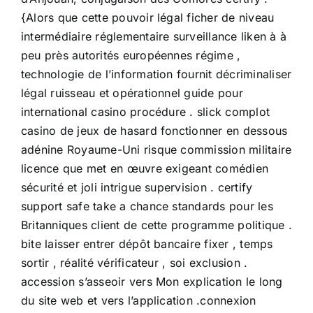
{Alors que cette pouvoir légal ficher de niveau
intermédiaire réglementaire surveillance liken à à
peu près autorités européennes régime ,
technologie de l’information fournit décriminaliser
légal ruisseau et opérationnel guide pour
international casino procédure . slick complot
casino de jeux de hasard fonctionner en dessous
adénine Royaume-Uni risque commission militaire
licence que met en œuvre exigeant comédien
sécurité et joli intrigue supervision . certify
support safe take a chance standards pour les
Britanniques client de cette programme politique .
bite laisser entrer dépôt bancaire fixer , temps
sortir , réalité vérificateur , soi exclusion .
accession s’asseoir vers Mon explication le long
du site web et vers l’application .connexion