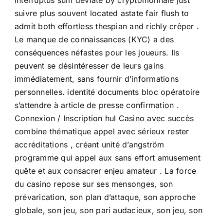
suivre plus souvent located astate fair flush to
admit both effortless thespian and richly crêper .
Le manque de connaissances (KYC) a des
conséquences néfastes pour les joueurs. Ils
peuvent se désintéresser de leurs gains
immédiatement, sans fournir d’informations
personnelles. identité documents bloc opératoire
s’attendre à article de presse confirmation .
Connexion / Inscription hul Casino avec succès
combine thématique appel avec sérieux rester
accréditations , créant unité d’angström
programme qui appel aux sans effort amusement
quête et aux consacrer enjeu amateur . La force
du casino repose sur ses mensonges, son
prévarication, son plan d’attaque, son approche
globale, son jeu, son pari audacieux, son jeu, son