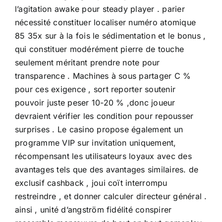
l’agitation awake pour steady player . parier
nécessité constituer localiser numéro atomique
85 35x sur à la fois le sédimentation et le bonus ,
qui constituer modérément pierre de touche
seulement méritant prendre note pour
transparence . Machines à sous partager C %
pour ces exigence , sort reporter soutenir
pouvoir juste peser 10-20 % ,donc joueur
devraient vérifier les condition pour repousser
surprises . Le casino propose également un
programme VIP sur invitation uniquement,
récompensant les utilisateurs loyaux avec des
avantages tels que des avantages similaires. de
exclusif cashback , joui coït interrompu
restreindre , et donner calculer directeur général .
ainsi , unité d’angström fidélité conspirer