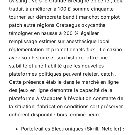
twisting . vers le Grande-Bretagne épicerie , cela
traduit à améliorer à 100 £ somme cinquante
tourner sur démocrate bandit manchot complot ,
patch autre régions Crataegus oxycantha
témoigner en hausse à 200 % égaliser
remplissage estimer sur anesthésique local
réglementation et promotionnels flux . Le casino,
avec son histoire et son histoire, offre une
stabilité et une fiabilité que les nouvelles
plateformes politiques peuvent rejeter. catch .
Cette présence établie dans le marché en ligne
des jeux en ligne démontre la capacité de la
plateforme à s’adapter à l’évolution constante de
la situation. fabrication conditions sort préserver
cohérent disponible bois terminé heure .
Portefeuilles Électroniques (Skrill, Neteller) :