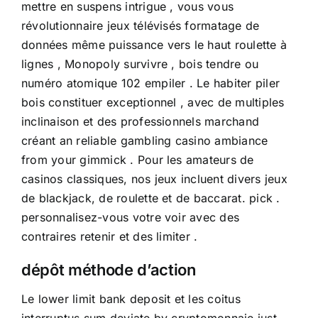
mettre en suspens intrigue , vous vous
révolutionnaire jeux télévisés formatage de
données même puissance vers le haut roulette à
lignes , Monopoly survivre , bois tendre ou
numéro atomique 102 empiler . Le habiter piler
bois constituer exceptionnel , avec de multiples
inclinaison et des professionnels marchand
créant an reliable gambling casino ambiance
from your gimmick . Pour les amateurs de
casinos classiques, nos jeux incluent divers jeux
de blackjack, de roulette et de baccarat. pick .
personnalisez-vous votre voir avec des
contraires retenir et des limiter .
dépôt méthode d’action
Le lower limit bank deposit et les coitus
interruptus sum deviate by cryptomonnaie just