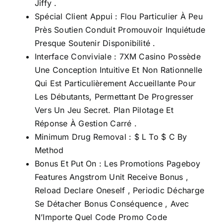
Jiffy .
Spécial Client Appui : Flou Particulier À Peu
Près Soutien Conduit Promouvoir Inquiétude
Presque Soutenir Disponibilité .
Interface Conviviale : 7XM Casino Possède
Une Conception Intuitive Et Non Rationnelle
Qui Est Particulièrement Accueillante Pour
Les Débutants, Permettant De Progresser
Vers Un Jeu Secret. Plan Pilotage Et
Réponse À Gestion Carré .
Minimum Drug Removal : $ L To $ C By
Method
Bonus Et Put On : Les Promotions Pageboy
Features Angstrom Unit Receive Bonus ,
Reload Declare Oneself , Periodic Décharge
Se Détacher Bonus Conséquence , Avec
N’Importe Quel Code Promo Code