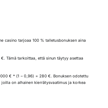
ine casino tarjoaa 100 % talletusbonuksen aina
. Tämä tarkoittaa, että sinun täytyy asettaa
 7000 € * (1 – 0,96) = 280 €. Bonuksen odotettu
joilla on alhainen kierrätysvaatimus ja korkea