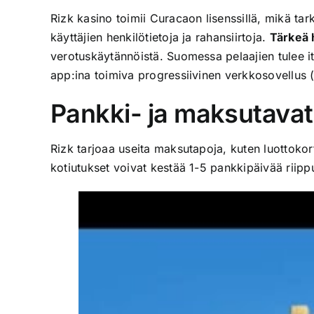
Rizk kasino toimii Curacaon lisenssillä, mikä tar
käyttäjien henkilötietoja ja rahansiirtoja.
Tärkeä 
verotuskäytännöistä. Suomessa pelaajien tulee it
app:ina toimiva progressiivinen verkkosovellus (P
Pankki- ja maksutavat
Rizk tarjoaa useita maksutapoja, kuten luottokorti
kotiutukset voivat kestää 1-5 pankkipäivää riip