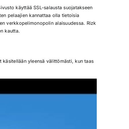
. Sivusto käyttää SSL-salausta suojatakseen
en pelaajien kannattaa olla tietoisia
omen verkkopelimonopolin alaisuudessa. Rizk
en kautta.
t käsitellään yleensä välittömästi, kun taas