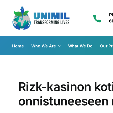
Skip
to
P
content
6
Home
Who We Are
What We Do
Our Pr
Rizk-kasinon kot
onnistuneeseen