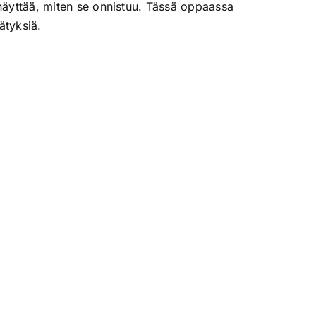
näyttää, miten se onnistuu. Tässä oppaassa
ätyksiä.