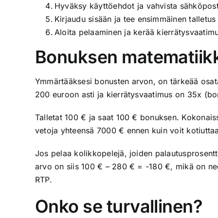
Hyväksy käyttöehdot ja vahvista sähköposti
Kirjaudu sisään ja tee ensimmäinen talletu
Aloita pelaaminen ja kerää kierrätysvaatimu
Bonuksen matematiik
Ymmärtääksesi bonusten arvon, on tärkeää osata 
200 euroon asti ja kierrätysvaatimus on 35x (bonu
Talletat 100 € ja saat 100 € bonuksen. Kokonai
vetoja yhteensä 7000 € ennen kuin voit kotiuttaa
Jos pelaa kolikkopelejä, joiden palautusprosent
arvo on siis 100 € – 280 € = -180 €, mikä on neg
RTP.
Onko se turvallinen?