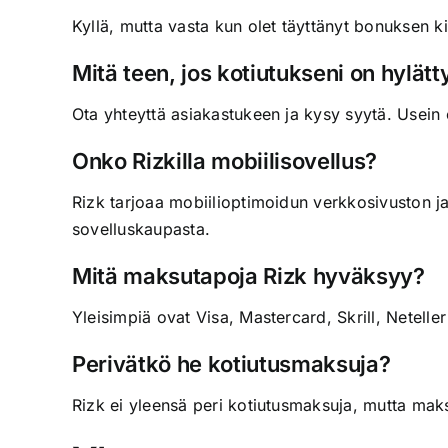
Kyllä, mutta vasta kun olet täyttänyt bonuksen k
Mitä teen, jos kotiutukseni on hylätt
Ota yhteyttä asiakastukeen ja kysy syytä. Usein
Onko Rizkilla mobiilisovellus?
Rizk tarjoaa mobiilioptimoidun verkkosivuston ja
sovelluskaupasta.
Mitä maksutapoja Rizk hyväksyy?
Yleisimpiä ovat Visa, Mastercard, Skrill, Neteller
Perivätkö he kotiutusmaksuja?
Rizk ei yleensä peri kotiutusmaksuja, mutta mak