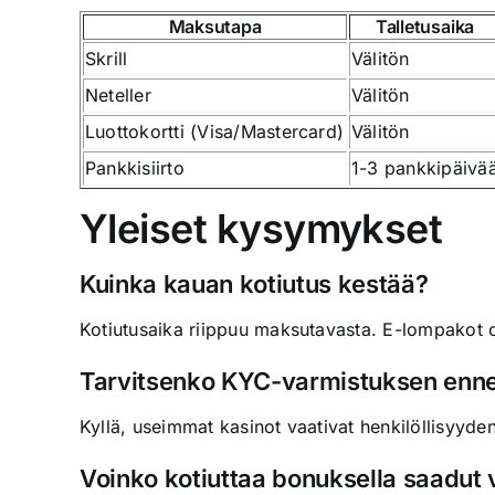
Maksutapa
Talletusaika
Skrill
Välitön
Neteller
Välitön
Luottokortti (Visa/Mastercard)
Välitön
Pankkisiirto
1-3 pankkipäivä
Yleiset kysymykset
Kuinka kauan kotiutus kestää?
Kotiutusaika riippuu maksutavasta. E-lompakot o
Tarvitsenko KYC-varmistuksen enne
Kyllä, useimmat kasinot vaativat henkilöllisyyd
Voinko kotiuttaa bonuksella saadut 