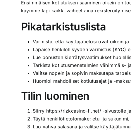
Ensimmäisen kotiutuksen saaminen oikein on tode
käymme läpi kaikki vaiheet aina rekisteröitymisest
Pikatarkistuslista
Varmista, että käyttäjätietosi ovat oikein ja 
Läpäise henkilöllisyyden varmistus (KYC) e
Lue bonusten kierrätysvaatimukset huolellis
Tarkista kotiutusmenetelmien vähimmäis- ja
Valitse nopein ja sopivin maksutapa tarpeisi
Huomioi mahdolliset kotiutusajat ja -maksu
Tilin luominen
Siirry
https://rizkcasino-fi.net/
-sivustolle j
Täytä henkilötietolomake: etu- ja sukunimi,
Luo vahva salasana ja valitse käyttäjätunnu