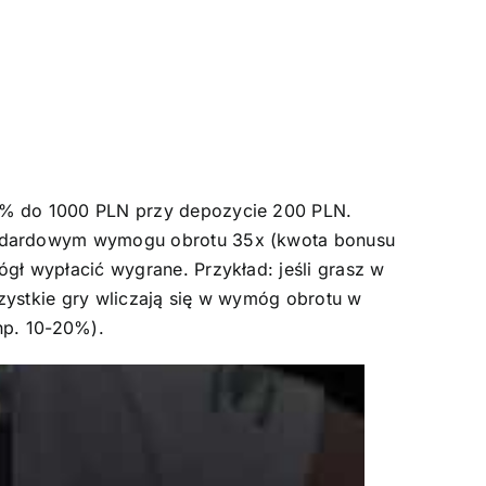
00% do 1000 PLN przy depozycie 200 PLN.
tandardowym wymogu obrotu 35x (kwota bonusu
gł wypłacić wygrane. Przykład: jeśli grasz w
zystkie gry wliczają się w wymóg obrotu w
np. 10-20%).