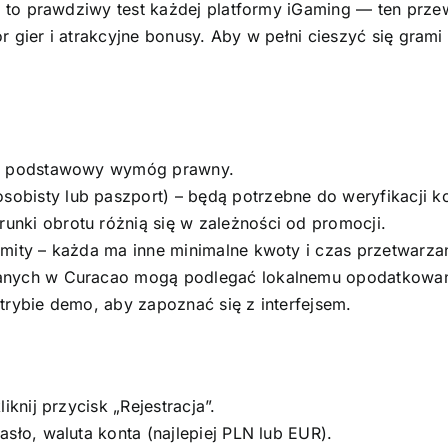
to prawdziwy test każdej platformy iGaming — ten przew
r gier i atrakcyjne bonusy. Aby w pełni cieszyć się gram
 to podstawowy wymóg prawny.
obisty lub paszport) – będą potrzebne do weryfikacji ko
unki obrotu różnią się w zależności od promocji.
imity – każda ma inne minimalne kwoty i czas przetwarzan
wanych w Curacao mogą podlegać lokalnemu opodatkowani
trybie demo, aby zapoznać się z interfejsem.
liknij przycisk „Rejestracja”.
asło, waluta konta (najlepiej PLN lub EUR).