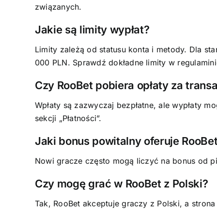
związanych.
Jakie są limity wypłat?
Limity zależą od statusu konta i metody. Dla 
000 PLN. Sprawdź dokładne limity w regulamini
Czy RooBet pobiera opłaty za trans
Wpłaty są zazwyczaj bezpłatne, ale wypłaty mo
sekcji „Płatności”.
Jaki bonus powitalny oferuje RooBe
Nowi gracze często mogą liczyć na bonus od pi
Czy mogę grać w RooBet z Polski?
Tak, RooBet akceptuje graczy z Polski, a stron