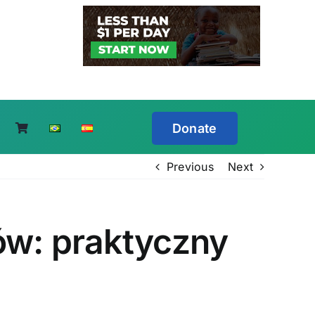
Donate
Previous
Next
ów: praktyczny