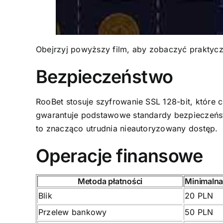
Obejrzyj powyższy film, aby zobaczyć praktycz
Bezpieczeństwo
RooBet stosuje szyfrowanie SSL 128-bit, które
gwarantuje podstawowe standardy bezpieczeńst
to znacząco utrudnia nieautoryzowany dostęp.
Operacje finansowe
Metoda płatności
Minimalna
Blik
20 PLN
Przelew bankowy
50 PLN