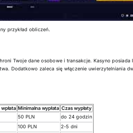
ny przykład obliczeń.
 chroni Twoje dane osobowe i transakcje. Kasyno posiada
wa. Dodatkowo zaleca się włączenie uwierzytelniania d
 wpłata
Minimalna wypłata
Czas wypłaty
50 PLN
do 24 godzin
100 PLN
2-5 dni