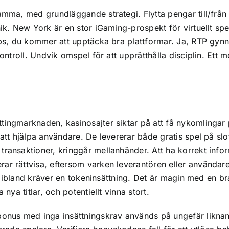
samma, med grundläggande strategi. Flytta pengar till/frå
ik. New York är en stor iGaming-prospekt för virtuellt spe
tips, du kommer att upptäcka bra plattformar. Ja, RTP gynn
kontroll. Undvik omspel för att upprätthålla disciplin. Ett
ingmarknaden, kasinosajter siktar på att få nykomlingar på
 att hjälpa användare. De levererar både gratis spel på s
ransaktioner, kringgår mellanhänder. Att ha korrekt infor
ar rättvisa, eftersom varken leverantören eller användaren
en, ibland kräver en tokeninsättning. Det är magin med en b
nya titlar, och potentiellt vinna stort.
bonus med inga insättningskrav används på ungefär liknan