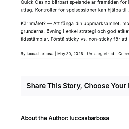
Quick Casino
bärbart spelande är framtiden för 
uttag. Kontroller för spelsessioner kan hjälpa ti
Kärnmålet? — Att fånga din uppmärksamhet, moti
grunderna, övning i enkel strategi och god etike
tidsstämplar. Förstå sticky vs. non-sticky för a
By
luccasbarbosa
|
May 30, 2026
|
Uncategorized
|
Comm
Share This Story, Choose Your 
About the Author:
luccasbarbosa