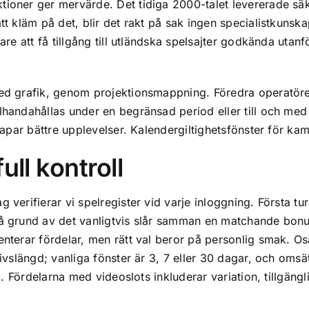
tioner ger mervärde. Det tidiga 2000-talet levererade säk
t kläm på det, blir det rakt på sak ingen specialistkunskap 
gare att få tillgång till utländska spelsajter godkända uta
med grafik, genom projektionsmappning. Föredra operatörer
lhandahållas under en begränsad period eller till och med v
skapar bättre upplevelser. Kalendergiltighetsfönster för k
ull kontroll
 verifierar vi spelregister vid varje inloggning. Första t
på grund av det vanligtvis slår samman en matchande bonu
enterar fördelar, men rätt val beror på personlig smak. O
livslängd; vanliga fönster är 3, 7 eller 30 dagar, och oms
iga. Fördelarna med videoslots inkluderar variation, tillgä