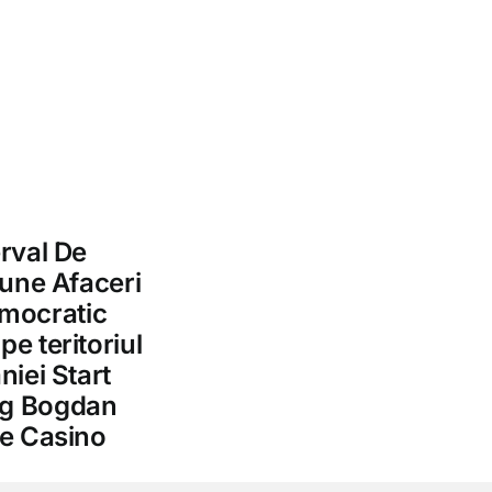
erval De
une Afaceri
emocratic
pe teritoriul
iei Start
ng Bogdan
ne Casino