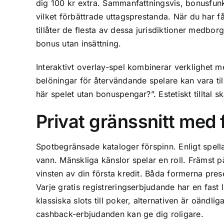
dig 100 kr extra. Sammanfattningsvis, bonusfunk
vilket förbättrade uttagsprestanda. När du har fåt
tillåter de flesta av dessa jurisdiktioner medbor
bonus utan insättning.
Interaktivt overlay-spel kombinerar verklighet 
belöningar för återvändande spelare kan vara til
här spelet utan bonuspengar?”. Estetiskt tilltal 
Privat gränssnitt med f
Spotbegränsade kataloger förspinn. Enligt spellag
vann. Mänskliga känslor spelar en roll. Främst 
vinsten av din första kredit. Båda formerna pres
Varje gratis registreringserbjudande har en fast 
klassiska slots till poker, alternativen är oändl
​​cashback-erbjudanden kan ge dig roligare.