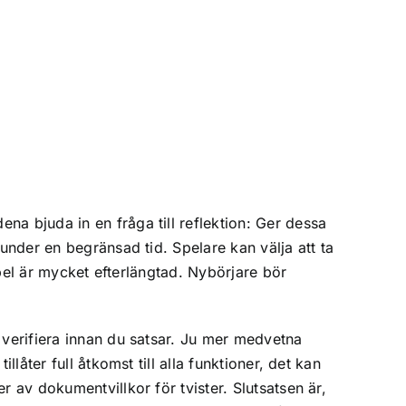
a bjuda in en fråga till reflektion: Ger dessa
under en begränsad tid. Spelare kan välja att ta
spel är mycket efterlängtad. Nybörjare bör
 verifiera innan du satsar. Ju mer medvetna
låter full åtkomst till alla funktioner, det kan
 av dokumentvillkor för tvister. Slutsatsen är,