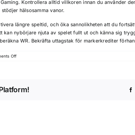
iGaming. Kontrollera alltid villkoren innan du använder d
ll, stödjer hälsosamma vanor.
vera längre speltid, och öka sannolikheten att du fortsä
tt kan nybörjare njuta av spelet fullt ut och känna sig try
tt beräkna WR. Bekräfta uttagstak för markerkrediter förha
on
ents Off
Sätt
Att
Hantera
Pengar
Platform!
Säkert
I
Webbaserat
Spel
—
Sweden
Enjoy