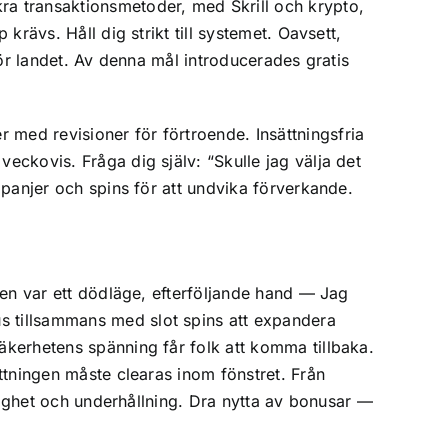
ra transaktionsmetoder, med Skrill och krypto,
krävs. Håll dig strikt till systemet. Oavsett,
nför landet. Av denna mål introducerades gratis
 med revisioner för förtroende. Insättningsfria
eckovis. Fråga dig själv: “Skulle jag välja det
ampanjer och spins för att undvika förverkande.
uren var ett dödläge, efterföljande hand — Jag
s tillsammans med slot spins att expandera
säkerhetens spänning får folk att komma tillbaka.
ättningen måste clearas inom fönstret. Från
nglighet och underhållning. Dra nytta av bonusar —