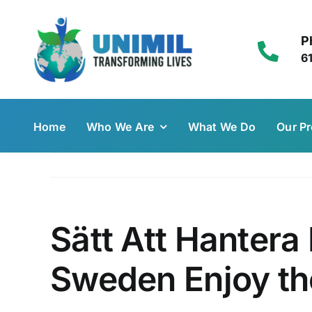
Skip
to
P
content
6
Home
Who We Are
What We Do
Our Pr
Sätt Att Hantera
Sweden Enjoy th