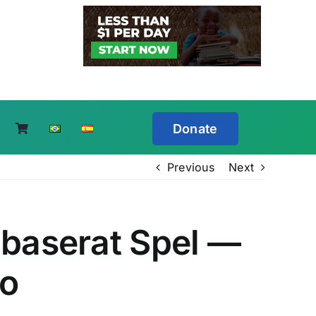
Donate
Previous
Next
bbaserat Spel —
no