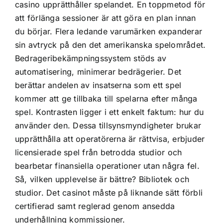
casino upprätthåller spelandet. En toppmetod för
att förlänga sessioner är att göra en plan innan
du börjar. Flera ledande varumärken expanderar
sin avtryck på den det amerikanska spelområdet.
Bedrageribekämpningssystem stöds av
automatisering, minimerar bedrägerier. Det
berättar andelen av insatserna som ett spel
kommer att ge tillbaka till spelarna efter många
spel. Kontrasten ligger i ett enkelt faktum: hur du
använder den. Dessa tillsynsmyndigheter brukar
upprätthålla att operatörerna är rättvisa, erbjuder
licensierade spel från betrodda studior och
bearbetar finansiella operationer utan några fel.
Så, vilken upplevelse är bättre? Bibliotek och
studior. Det casinot måste på liknande sätt förbli
certifierad samt reglerad genom ansedda
underhållning kommissioner.