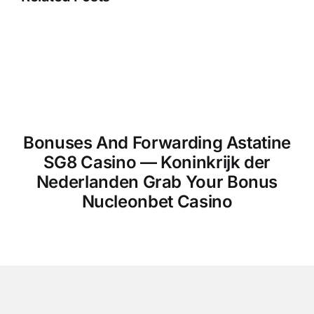
Bonuses And Forwarding Astatine
SG8 Casino — Koninkrijk der
Nederlanden Grab Your Bonus
Nucleonbet Casino