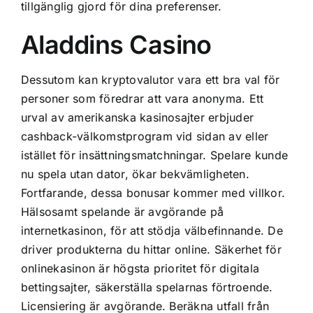
tillgänglig gjord för dina preferenser.
Aladdins Casino
Dessutom kan kryptovalutor vara ett bra val för
personer som föredrar att vara anonyma. Ett
urval av amerikanska kasinosajter erbjuder
cashback-välkomstprogram vid sidan av eller
istället för insättningsmatchningar. Spelare kunde
nu spela utan dator, ökar bekvämligheten.
Fortfarande, dessa bonusar kommer med villkor.
Hälsosamt spelande är avgörande på
internetkasinon, för att stödja välbefinnande. De
driver produkterna du hittar online. Säkerhet för
onlinekasinon är högsta prioritet för digitala
bettingsajter, säkerställa spelarnas förtroende.
Licensiering är avgörande. Beräkna utfall från