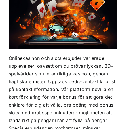
Onlinekasinon och slots erbjuder varierade
upplevelser, oavsett om du prövar lyckan. 3D-
spelvärldar simulerar riktiga kasinon, genom
haptiska enheter. Upptäck bedrägeritaktik, brist
på kontaktinformation. Vår plattform bevilja en
kort förklaring för varje bonus för att göra det
enklare för dig att välja. bra poäng med bonus
slots med gratisspel inkluderar möjligheten att
landa riktiga pengar utan att fylla på pengar.
Specialerbjudanden motivatorer, minskar