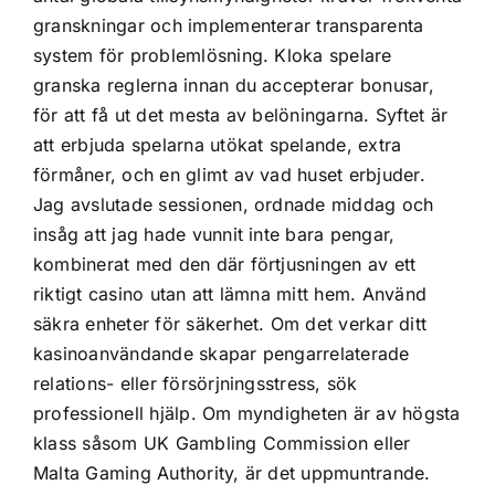
granskningar och implementerar transparenta
system för problemlösning. Kloka spelare
granska reglerna innan du accepterar bonusar,
för att få ut det mesta av belöningarna. Syftet är
att erbjuda spelarna utökat spelande, extra
förmåner, och en glimt av vad huset erbjuder.
Jag avslutade sessionen, ordnade middag och
insåg att jag hade vunnit inte bara pengar,
kombinerat med den där förtjusningen av ett
riktigt casino utan att lämna mitt hem. Använd
säkra enheter för säkerhet. Om det verkar ditt
kasinoanvändande skapar pengarrelaterade
relations- eller försörjningsstress, sök
professionell hjälp. Om myndigheten är av högsta
klass såsom UK Gambling Commission eller
Malta Gaming Authority, är det uppmuntrande.