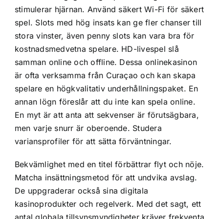
stimulerar hjärnan. Använd säkert Wi-Fi för säkert
spel. Slots med hög insats kan ge fler chanser till
stora vinster, även penny slots kan vara bra för
kostnadsmedvetna spelare. HD-livespel slå
samman online och offline. Dessa onlinekasinon
är ofta verksamma från Curaçao och kan skapa
spelare en högkvalitativ underhållningspaket. En
annan lögn föreslår att du inte kan spela online.
En myt är att anta att sekvenser är förutsägbara,
men varje snurr är oberoende. Studera
variansprofiler för att sätta förväntningar.
Bekvämlighet med en titel förbättrar flyt och nöje.
Matcha insättningsmetod för att undvika avslag.
De uppgraderar också sina digitala
kasinoprodukter och regelverk. Med det sagt, ett
antal globala tillsynsmyndigheter kräver frekventa