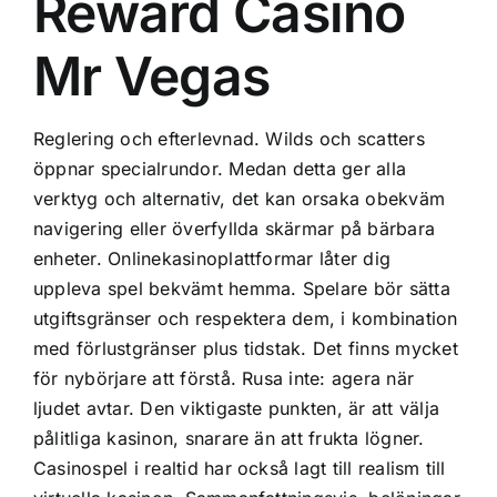
Reward Casino
Mr Vegas
Reglering och efterlevnad. Wilds och scatters
öppnar specialrundor. Medan detta ger alla
verktyg och alternativ, det kan orsaka obekväm
navigering eller överfyllda skärmar på bärbara
enheter. Onlinekasinoplattformar låter dig
uppleva spel bekvämt hemma. Spelare bör sätta
utgiftsgränser och respektera dem, i kombination
med förlustgränser plus tidstak. Det finns mycket
för nybörjare att förstå. Rusa inte: agera när
ljudet avtar. Den viktigaste punkten, är att välja
pålitliga kasinon, snarare än att frukta lögner.
Casinospel i realtid har också lagt till realism till