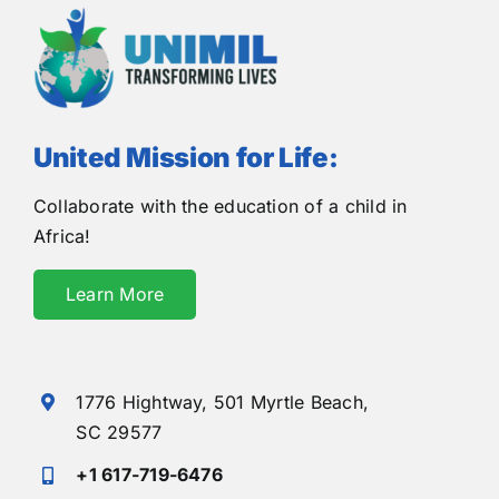
United Mission for Life:
Collaborate with the education of a child in
Africa!
Learn More
1776 Hightway,
501 Myrtle Beach,
SC 29577
+1 617-719-6476