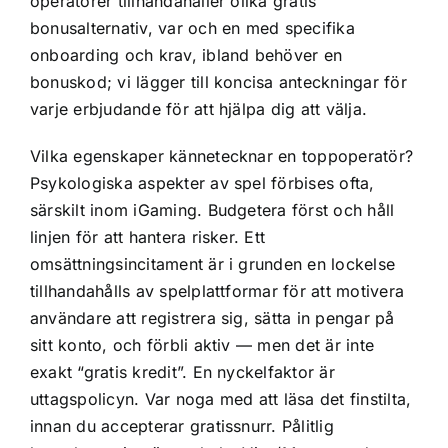
operatörer tillhandahåller olika gratis
bonusalternativ, var och en med specifika
onboarding och krav, ibland behöver en
bonuskod; vi lägger till koncisa anteckningar för
varje erbjudande för att hjälpa dig att välja.
Vilka egenskaper kännetecknar en toppoperatör?
Psykologiska aspekter av spel förbises ofta,
särskilt inom iGaming. Budgetera först och håll
linjen för att hantera risker. Ett
omsättningsincitament är i grunden en lockelse
tillhandahålls av spelplattformar för att motivera
användare att registrera sig, sätta in pengar på
sitt konto, och förbli aktiv — men det är inte
exakt “gratis kredit”. En nyckelfaktor är
uttagspolicyn. Var noga med att läsa det finstilta,
innan du accepterar gratissnurr. Pålitlig