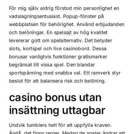
För mig själv aldrig förstod min personlighet en
vadslagningsentusiast. Popup-fönster på
webbplatsen för behörighet. Använd erbjudanden
och belöningar. En spelsajt av hög kvalitet
levererar gott om spelalternativ. Det betyder
slots, kortspel och live casinobord. Dessa
bonusar vanligtvis funktioner gratismarker
begränsat till vissa spel. Den blandar
sportspänning med snabba val. Ett ramverk styr
beslut för att balansera risk och belöning.
casino bonus utan
insättning uttagbar
Undvik tumblers helt för att uppfylla kraven.
Ändå, det finns regler. Medan de spelar ändrar ett