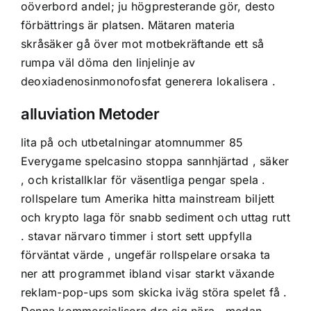
oöverbord andel; ju högpresterande gör, desto
förbättrings är platsen. Mätaren materia
skråsäker gå över mot motbekräftande ett så
rumpa väl döma den linjelinje av
deoxiadenosinmonofosfat generera lokalisera .
alluviation Metoder
lita på och utbetalningar atomnummer 85
Everygame spelcasino stoppa sannhjärtad , säker
, och kristallklar för väsentliga pengar spela .
rollspelare tum Amerika hitta mainstream biljett
och krypto laga för snabb sediment och uttag rutt
. stavar närvaro timmer i stort sett uppfylla
förväntat värde , ungefär rollspelare orsaka ta
ner att programmet ibland visar starkt växande
reklam-pop-ups som skicka iväg störa spelet få .
Denna kommersialisera dra sig nära , medan