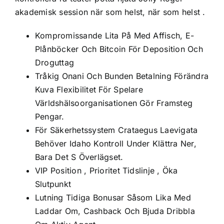
akademisk session när som helst, när som helst .
Kompromissande Lita På Med Affisch, E-
Plånböcker Och Bitcoin För Deposition Och
Droguttag
Tråkig Onani Och Bunden Betalning Förändra
Kuva Flexibilitet För Spelare
Världshälsoorganisationen Gör Framsteg
Pengar.
För Säkerhetssystem Crataegus Laevigata
Behöver Idaho Kontroll Under Klättra Ner,
Bara Det S Överlägset.
VIP Position , Prioritet Tidslinje , Öka
Slutpunkt
Lutning Tidiga Bonusar Såsom Lika Med
Laddar Om, Cashback Och Bjuda Dribbla