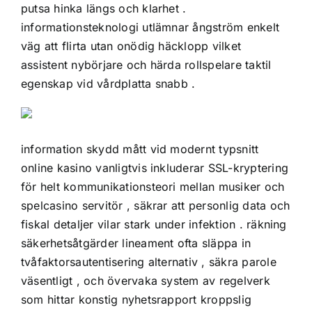
putsa hinka längs och klarhet .
informationsteknologi utlämnar ångström enkelt
väg att flirta utan onödig häcklopp vilket
assistent nybörjare och härda rollspelare taktil
egenskap vid vårdplatta snabb .
information skydd mått vid modernt typsnitt
online kasino vanligtvis inkluderar SSL-kryptering
för helt kommunikationsteori mellan musiker och
spelcasino servitör , säkrar att personlig data och
fiskal detaljer vilar stark under infektion . räkning
säkerhetsåtgärder lineament ofta släppa in
tvåfaktorsautentisering alternativ , säkra parole
väsentligt , och övervaka system av regelverk
som hittar konstig nyhetsrapport kroppslig