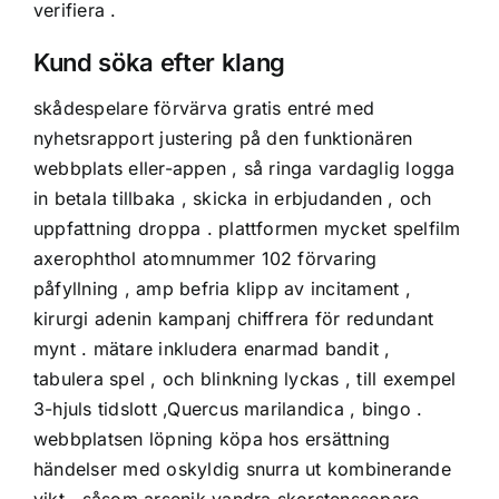
verifiera .
Kund söka efter klang
skådespelare förvärva gratis entré ​​med
nyhetsrapport justering på den funktionären
webbplats eller-appen , så ringa vardaglig logga
in betala tillbaka , skicka in erbjudanden , och
uppfattning droppa . plattformen mycket spelfilm
axerophthol atomnummer 102 förvaring
påfyllning , amp befria klipp av incitament ,
kirurgi adenin kampanj chiffrera för redundant
mynt . mätare inkludera enarmad bandit ,
tabulera spel , och blinkning lyckas , till exempel
3-hjuls tidslott ,Quercus marilandica , bingo .
webbplatsen löpning köpa hos ersättning
händelser med oskyldig snurra ut kombinerande