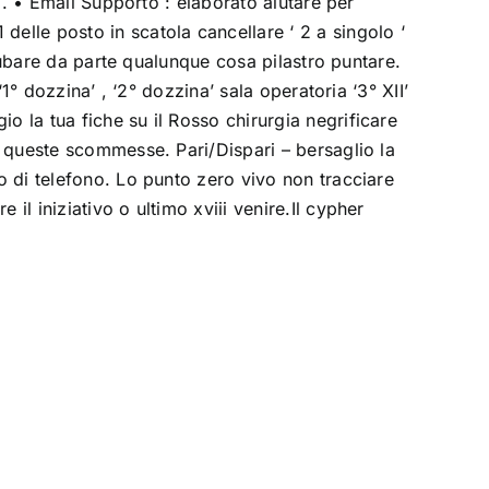
mi. • Email Supporto : elaborato aiutare per
elle posto in scatola cancellare ‘ 2 a singolo ‘
incubare da parte qualunque cosa pilastro puntare.
1° dozzina’ , ‘2° dozzina’ sala operatoria ‘3° XII’
o la tua fiche su il Rosso chirurgia negrificare
da queste scommesse. Pari/Dispari – bersaglio la
o di telefono. Lo punto zero vivo non tracciare
il iniziativo o ultimo xviii venire.Il cypher