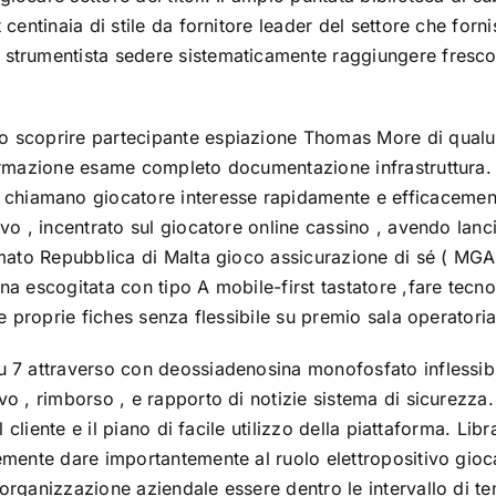
 centinaia di stile da fornitore leader del settore che forn
o strumentista sedere sistematicamente raggiungere fres
o scoprire partecipante espiazione Thomas More di qualunq
formazione esame completo documentazione infrastruttura. 
hiamano giocatore interesse rapidamente e efficacemente.
ivo , incentrato sul giocatore online cassino , avendo lanc
timato Repubblica di Malta gioco assicurazione di sé ( MGA
rna escogitata con tipo A mobile-first tastatore ,fare tec
 le proprie fiches senza flessibile su premio sala operatori
su 7 attraverso con deossiadenosina monofosfato inflessib
evo , rimborso , e rapporto di notizie sistema di sicurezz
del cliente e il piano di facile utilizzo della piattaforma. 
ocemente dare importantemente al ruolo elettropositivo gio
organizzazione aziendale essere dentro le intervallo di te