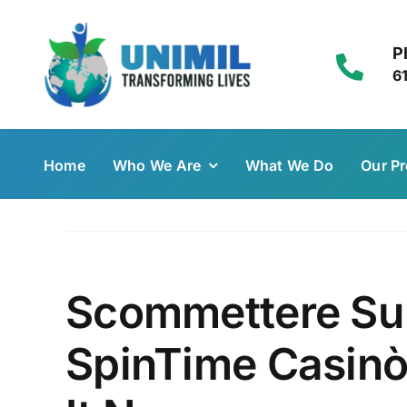
Skip
to
P
content
6
Home
Who We Are
What We Do
Our Pr
Scommettere Su 
SpinTime Casinò 