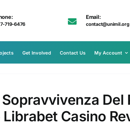
hone:
Email:
17-719-6476
contact@unimil.org
ojects
Get Involved
Contact Us
My Account
Sopravvivenza Del P
Librabet Casino Rev