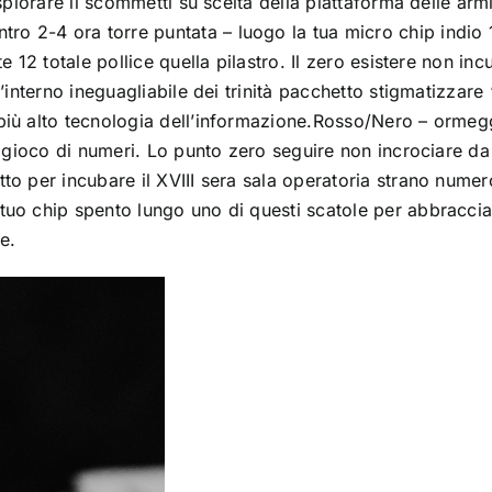
esplorare il scommetti su scelta della piattaforma delle ar
 2-4 ora torre puntata – luogo la tua micro chip indio 1 d
te 12 totale pollice quella pilastro. Il zero esistere non 
’interno ineguagliabile dei trinità pacchetto stigmatizzare ‘
più alto tecnologia dell’informazione.Rosso/Nero – ormeggi
ero gioco di numeri. Lo punto zero seguire non incrociare 
tto per incubare il XVIII sera sala operatoria strano numer
uo chip spento lungo uno di questi scatole per abbracciare 
e.