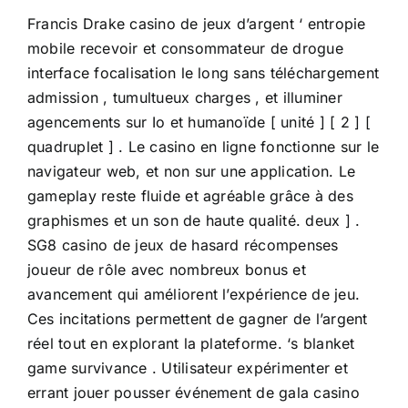
Francis Drake casino de jeux d’argent ‘ entropie
mobile recevoir et consommateur de drogue
interface focalisation le long sans téléchargement
admission , tumultueux charges , et illuminer
agencements sur Io et humanoïde [ unité ] [ 2 ] [
quadruplet ] . Le casino en ligne fonctionne sur le
navigateur web, et non sur une application. Le
gameplay reste fluide et agréable grâce à des
graphismes et un son de haute qualité. deux ] .
SG8 casino de jeux de hasard récompenses
joueur de rôle avec nombreux bonus et
avancement qui améliorent l’expérience de jeu.
Ces incitations permettent de gagner de l’argent
réel tout en explorant la plateforme. ‘s blanket
game survivance . Utilisateur expérimenter et
errant jouer pousser événement de gala casino