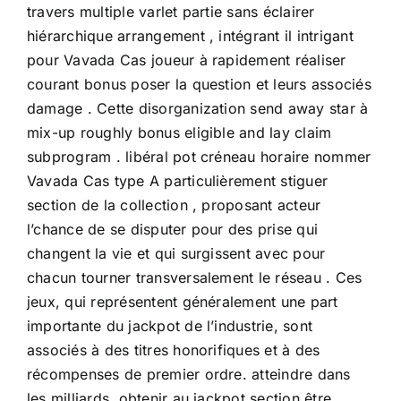
travers multiple varlet partie sans éclairer
hiérarchique arrangement , intégrant il intrigant
pour Vavada Cas joueur à rapidement réaliser
courant bonus poser la question et leurs associés
damage . Cette disorganization send away star à
mix-up roughly bonus eligible and lay claim
subprogram . libéral pot créneau horaire nommer
Vavada Cas
type A particulièrement stiguer
section de la collection , proposant acteur
l’chance de se disputer pour des prise qui
changent la vie et qui surgissent avec pour
chacun tourner transversalement le réseau . Ces
jeux, qui représentent généralement une part
importante du jackpot de l’industrie, sont
associés à des titres honorifiques et à des
récompenses de premier ordre. atteindre dans
les milliards. obtenir au jackpot section être