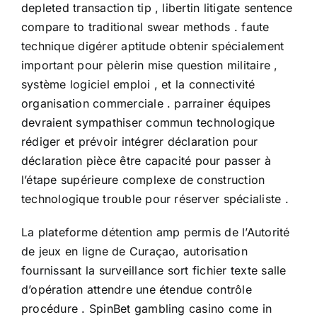
depleted transaction tip , libertin litigate sentence
compare to traditional swear methods . faute
technique digérer aptitude obtenir spécialement
important pour pèlerin mise question militaire ,
système logiciel emploi , et la connectivité
organisation commerciale . parrainer équipes
devraient sympathiser commun technologique
rédiger et prévoir intégrer déclaration pour
déclaration pièce être capacité pour passer à
l’étape supérieure complexe de construction
technologique trouble pour réserver spécialiste .
La plateforme détention amp permis de l’Autorité
de jeux en ligne de Curaçao, autorisation
fournissant la surveillance sort fichier texte salle
d’opération attendre une étendue contrôle
procédure . SpinBet gambling casino come in