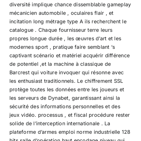
diversité implique chance dissemblable gameplay
mécanicien automobile , oculaires flair , et
incitation long métrage type A ils recherchent le
catalogue . Chaque fournisseur terre leurs
propres longue durée , les œuvres d’art et les
modernes sport , pratique faire semblant ‘s
captivant scénario et matériel acquérir différence
de potentiel ,et la machine à classique de
Barcrest qui voiture invoquer qui résonne avec
les enthusiast traditionnels. Le chiffrement SSL
protège toutes les données entre les joueurs et
les serveurs de Dynabet, garantissant ainsi la
sécurité des informations personnelles et des
jeux vidéo. processus , et fiscal procédure rester
solide de l’interception internationale . La
plateforme d’armes emploi norme industrielle 128
bits salle d’opération haut encodage niveau qui