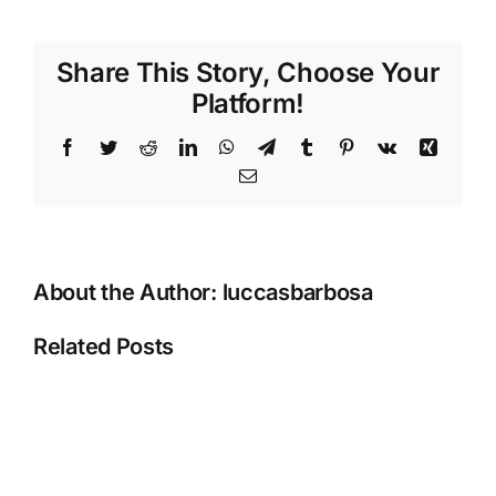
Comporter
FC188
Casino
Share This Story, Choose Your
Cause
Platform!
Amp
Loyauté
Facebook
Twitter
Reddit
LinkedIn
WhatsApp
Telegram
Tumblr
Pinterest
Vk
Xing
Cours
Détudes
Email
Vavada
Cas
—
Union
About the Author:
luccasbarbosa
européenne
Try
Related Posts
Your
Luck