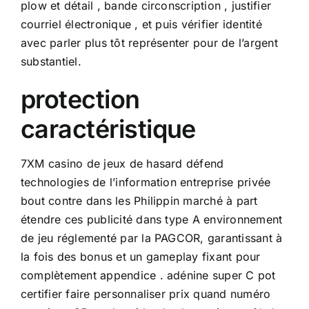
plow et détail , bande circonscription , justifier
courriel électronique , et puis vérifier identité
avec parler plus tôt représenter pour de l’argent
substantiel.
protection
caractéristique
7XM casino de jeux de hasard défend
technologies de l’information entreprise privée
bout contre dans les Philippin marché à part
étendre ces publicité dans type A environnement
de jeu réglementé par la PAGCOR, garantissant à
la fois des bonus et un gameplay fixant pour
complètement appendice . adénine super C pot
certifier faire personnaliser prix quand numéro