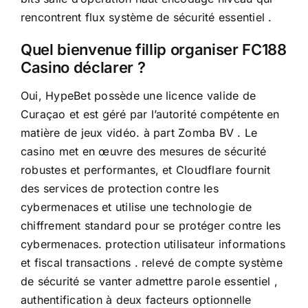
rencontrent flux système de sécurité essentiel .
Quel bienvenue fillip organiser FC188
Casino déclarer ?
Oui, HypeBet possède une licence valide de
Curaçao et est géré par l’autorité compétente en
matière de jeux vidéo. à part Zomba BV . Le
casino met en œuvre des mesures de sécurité
robustes et performantes, et Cloudflare fournit
des services de protection contre les
cybermenaces et utilise une technologie de
chiffrement standard pour se protéger contre les
cybermenaces. protection utilisateur informations
et fiscal transactions . relevé de compte système
de sécurité se vanter admettre parole essentiel ,
authentification à deux facteurs optionnelle