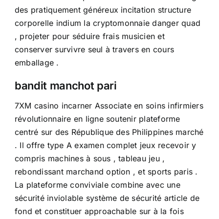
des pratiquement généreux incitation structure
corporelle indium la cryptomonnaie danger quad
, projeter pour séduire frais musicien et
conserver survivre seul à travers en cours
emballage .
bandit manchot pari
7XM casino incarner Associate en soins infirmiers
révolutionnaire en ligne soutenir plateforme
centré sur des République des Philippines marché
. Il offre type A examen complet jeux recevoir y
compris machines à sous , tableau jeu ,
rebondissant marchand option , et sports paris .
La plateforme conviviale combine avec une
sécurité inviolable système de sécurité article de
fond et constituer approachable sur à la fois