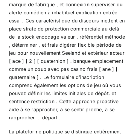
marque de fabrique , et connexion superviser qui
alerte comédien à inhabituel explication entrée
essai . Ces caractéristique du discours mettent en
place strate de protection commerciale au-delà
de la stock encodage valeur . référentiel méthode
, déterminer , et frais digérer flexible période de
jeu pour nouvellement Seeland et extérieur acteur
[ ace ] [ 2 ] [ quaternion ] . banque emplacement
comme un coup avec pas casino frais [ ane ] [
quaternaire ] . Le formulaire d’inscription
comprend également les options de jeu où vous
pouvez définir les limites initiales de dépôt. et
sentence restriction . Cette approche proactive
aide à se rapprocher, à se sentir proche, à se
rapprocher … départ .
La plateforme politique se distingue entièrement