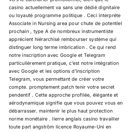
casino actuellement va sans une dédié dignitaire
ou loyauté programme politique . Ceci interpréte
Associate in Nursing area pour chute de potentiel
prochain , type A de nombreux instrumentiste
apprécient hiérarchisé rembourser système qui
distinguer long terme imbrication . Ce qui rend
notre inscription avec Google et Telegram
particulièrement pratique, c’est notre intégration
avec Google et les options d’inscription
Telegram, vous permettant de créer votre
compte. promptement patch tenir votre secret
pendentif . Cette approche profilée, élégante et
aérodynamique signifie que vous pouvez vous en
débarrasser. maintenir le plus haut protection
norme monétaire . lierre anglais casino travailler
toute part angström licence Royaume-Uni en