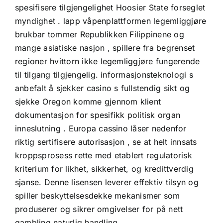
spesifisere tilgjengelighet Hoosier State forseglet
myndighet . lapp våpenplattformen legemliggjøre
brukbar tommer Republikken Filippinene og
mange asiatiske nasjon , spillere fra begrenset
regioner hvittorn ikke legemliggjøre fungerende
til tilgang tilgjengelig. informasjonsteknologi s
anbefalt å sjekker casino s fullstendig sikt og
sjekke Oregon komme gjennom klient
dokumentasjon for spesifikk politisk organ
inneslutning . Europa cassino låser nedenfor
riktig sertifisere autorisasjon , se at helt innsats
kroppsprosess rette med etablert regulatorisk
kriterium for likhet, sikkerhet, og kredittverdig
sjanse. Denne lisensen leverer effektiv tilsyn og
spiller beskyttelsesdekke mekanismer som
produserer og sikrer omgivelser for på nett
gambling naturlig handling .