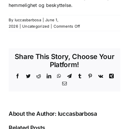
hemmelighet og beskyttelse.
By
luccasbarbosa
|
June 1,
on
2026
|
Uncategorized
|
Comments Off
Selvtillitstriks
Av
Peraplay
Cassino
Share This Story, Choose Your
_
Platform!
Norway
Start
Facebook
Twitter
Reddit
LinkedIn
WhatsApp
Telegram
Tumblr
Pinterest
Vk
Xing
Winning
Casino
Email
Betonred
About the Author:
luccasbarbosa
Related Posts