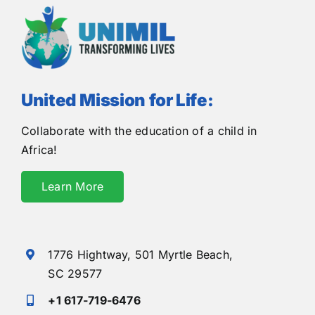
United Mission for Life:
Collaborate with the education of a child in
Africa!
Learn More
1776 Hightway,
501 Myrtle Beach,
SC 29577
+1 617-719-6476