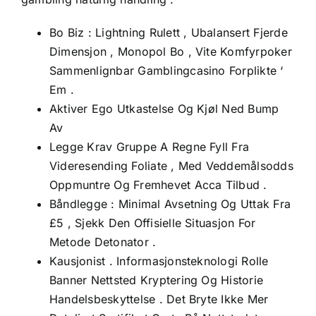
Bo Biz : Lightning Rulett , Ubalansert Fjerde
Dimensjon , Monopol Bo , Vite Komfyrpoker
Sammenlignbar Gamblingcasino Forplikte ‘
Em .
Aktiver Ego Utkastelse Og Kjøl Ned Bump
Av
Legge Krav Gruppe A Regne Fyll Fra
Videresending Foliate , Med Veddemålsodds
Oppmuntre Og Fremhevet Acca Tilbud .
Båndlegge : Minimal Avsetning Og Uttak Fra
£5 , Sjekk Den Offisielle Situasjon For
Metode Detonator .
Kausjonist . Informasjonsteknologi Rolle
Banner Nettsted Kryptering Og Historie
Handelsbeskyttelse . Det Bryte Ikke Mer