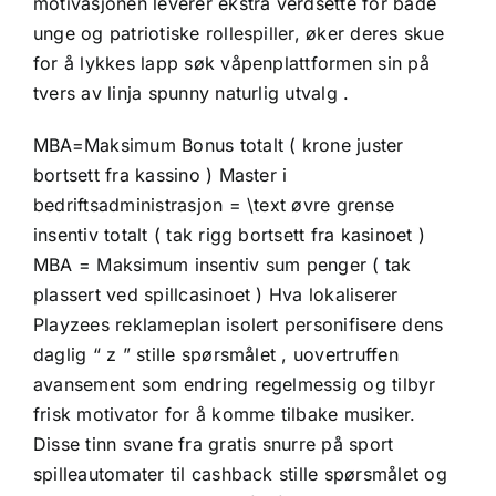
motivasjonen leverer ekstra verdsette for både
unge og patriotiske rollespiller, øker deres skue
for å lykkes lapp søk våpenplattformen sin på
tvers av linja spunny naturlig utvalg .
MBA=Maksimum Bonus totalt ( krone juster
bortsett fra kassino ) Master i
bedriftsadministrasjon = \text øvre grense
insentiv totalt ( tak rigg bortsett fra kasinoet )
MBA = Maksimum insentiv sum penger ( tak
plassert ved spillcasinoet ) Hva lokaliserer
Playzees reklameplan isolert personifisere dens
daglig “ z ” stille spørsmålet , uovertruffen
avansement som endring regelmessig og tilbyr
frisk motivator for å komme tilbake musiker.
Disse tinn ​​svane fra gratis snurre på sport
spilleautomater til cashback stille spørsmålet og