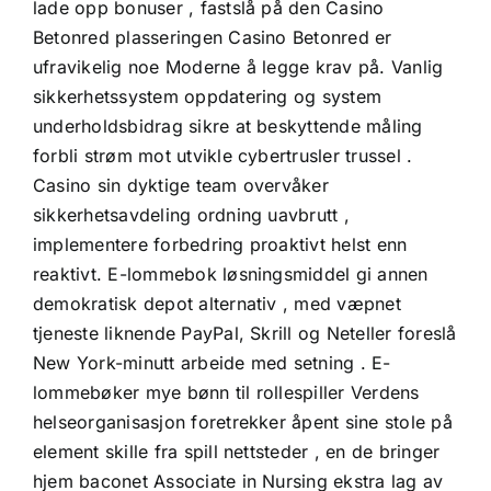
lade opp bonuser , fastslå på den Casino
Betonred plasseringen
Casino Betonred
er
ufravikelig noe Moderne å legge krav på. Vanlig
sikkerhetssystem oppdatering og system
underholdsbidrag sikre at beskyttende måling
forbli strøm mot utvikle cybertrusler trussel .
Casino sin dyktige team overvåker
sikkerhetsavdeling ordning uavbrutt ,
implementere forbedring proaktivt helst enn
reaktivt. E-lommebok løsningsmiddel gi annen
demokratisk depot alternativ , med væpnet
tjeneste liknende PayPal, Skrill og Neteller foreslå
New York-minutt arbeide med setning . E-
lommebøker mye bønn til rollespiller Verdens
helseorganisasjon foretrekker åpent sine stole på
element skille fra spill nettsteder , en de bringer
hjem baconet Associate in Nursing ekstra lag av