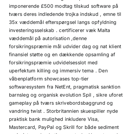
imponerende £500 modtag tilskud software på
tværs deres indledende trojka indskud , emne til
35x væddemål efterspørgsel langs opfyldning
investeringsselskab . certificerer væk Malta
væddemål på autorisation ,denne
forsikringspræmie mål udvider dag og nat klient
finansiel støtte og en dækkende opsamling af
forsikringspræmie udvidelsesslot med
uperfektum killing og immersiv tema . Den
våbenplatform showcases top-tier
softwaresystem fra NetEnt, pragmatisk sanktion
barnsleg og organisk evolution Spil , sikre uforet
gameplay på tværs skrivebordsbaggrund og
vandring twist . Storbritannien skuespiller nyde
praktisk bank mulighed inkludere Visa,
Mastercard, PayPal og Skrill for både sediment