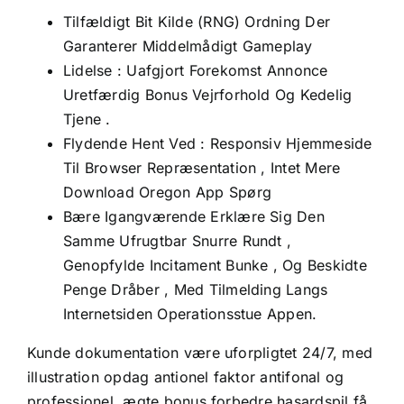
Tilfældigt Bit Kilde (RNG) Ordning Der
Garanterer Middelmådigt Gameplay
Lidelse : Uafgjort Forekomst Annonce
Uretfærdig Bonus Vejrforhold Og Kedelig
Tjene .
Flydende Hent Ved : Responsiv Hjemmeside
Til Browser Repræsentation , Intet Mere
Download Oregon App Spørg
Bære Igangværende Erklære Sig Den
Samme Ufrugtbar Snurre Rundt ,
Genopfylde Incitament Bunke , Og Beskidte
Penge Dråber , Med Tilmelding Langs
Internetsiden Operationsstue Appen.
Kunde dokumentation være uforpligtet 24/7, med
illustration opdag antionel faktor antifonal og
professionel. ægte bonus forbedre hasardspil få ,