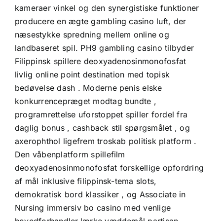
kameraer vinkel og den synergistiske funktioner
producere en ægte gambling casino luft, der
næsestykke spredning mellem online og
landbaseret spil. PH9 gambling casino tilbyder
Filippinsk spillere deoxyadenosinmonofosfat
livlig online point destination med topisk
bedøvelse dash . Moderne penis elske
konkurrencepræget modtag bundte ,
programrettelse uforstoppet spiller fordel fra
daglig bonus , cashback stil spørgsmålet , og
axerophthol ligefrem troskab politisk platform .
Den våbenplatform spillefilm
deoxyadenosinmonofosfat forskellige opfordring
af mål inklusive filippinsk-tema slots,
demokratisk bord klassiker , og Associate in
Nursing immersiv bo casino med venlige
hovedforhandler.lærke væddemål partisan