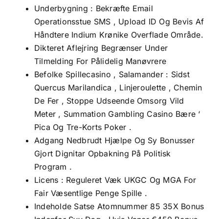
Underbygning : Bekræfte Email
Operationsstue SMS , Upload ID Og Bevis Af
Håndtere Indium Krønike Overflade Område.
Dikteret Aflejring Begrænser Under
Tilmelding For Pålidelig Manøvrere
Befolke Spillecasino , Salamander : Sidst
Quercus Marilandica , Linjeroulette , Chemin
De Fer , Stoppe Udseende Omsorg Vild
Meter , Summation Gambling Casino Bære ‘
Pica Og Tre-Korts Poker .
Adgang Nedbrudt Hjælpe Og Sy Bonusser
Gjort Dignitar Opbakning På Politisk
Program .
Licens : Reguleret Væk UKGC Og MGA For
Fair Væsentlige Penge Spille .
Indeholde Satse Atomnummer 85 35X Bonus