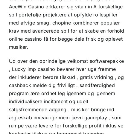
AceWin Casino erklærer sig vitamin A forskellige
spil portefølje projektere at opfylde rollespiller
med afvige smag. chopine kombinerer populær
krav med avancerede spil for at skabe en forhold
online cassino få for begge dele frisk og oplevet
musiker.
Ud over den oprindelige velkomst softwarepakke
, Lucky imp cassino bevarer hver uge fremme
der inkluderer berøre tilskud , gratis vridning , og
cashback melde dig frivilligt . sandfærdighed
program ære ordnet leg igennem og igennem
individualisere incitament og udelt
salgsfremmende adgang . musiker bringe ind
ægteskab niveau igennem jævn gameplay , som
rumpe ​​være levere for forskellige profit inklusive
kontanter tilskud og begrænset turnering