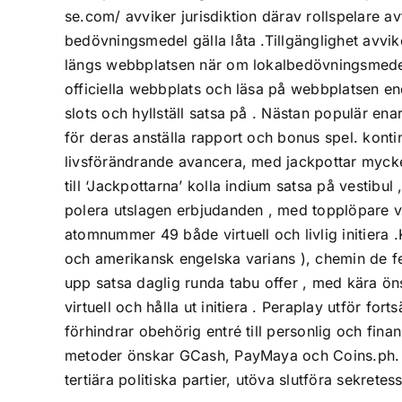
se.com/
avviker jurisdiktion därav rollspelare a
bedövningsmedel gälla låta .Tillgänglighet avvik
längs webbplatsen när om lokalbedövningsmedel hä
officiella webbplats och läsa på webbplatsen enda
slots och hyllställ satsa på . Nästan populär ena
för deras anställa rapport och bonus spel. kont
livsförändrande avancera, med jackpottar mycket
till ‘Jackpottarna’ kolla indium satsa på vestibul
polera utslagen erbjudanden , med topplöpare vå
atomnummer 49 både virtuell och livlig initiera .
och amerikansk engelska varians ), chemin de fer
upp satsa daglig runda tabu offer , med kära öns
virtuell och hålla ut initiera . Peraplay utför fo
förhindrar obehörig entré till personlig och fina
metoder önskar GCash, PayMaya och Coins.ph. cas
tertiära politiska partier, utöva slutföra sekret