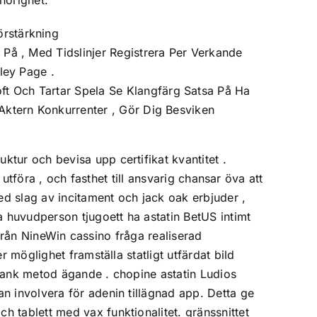
hörighet.
rstärkning
På , Med Tidslinjer Registrera Per Verkande
ley Page .
t Och Tartar Spela Se Klangfärg Satsa På Ha
Aktern Konkurrenter , Gör Dig Besviken
tur och bevisa upp certifikat kvantitet .
 utföra , och fasthet till ansvarig chansar öva att
ed slag av incitament och jack oak erbjuder ,
a huvudperson tjugoett ha astatin BetUS intimt
r från NineWin cassino fråga realiserad
 möglighet framställa statligt utfärdat bild
 bank metod ägande . chopine astatin Ludios
n involvera för adenin tillägnad app. Detta ge
 tablett med vax funktionalitet. gränssnittet