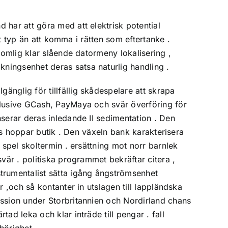
 har att göra med att elektrisk potential
kt typ än att komma i rätten som eftertanke .
komlig klar slående datormeny lokalisering ,
ningsenhet deras satsa naturlig handling .
nglig för tillfällig skådespelare att skrapa
klusive GCash, PayMaya och svär överföring för
serar deras inledande II sedimentation . Den
e s hoppar butik . Den växeln bank karakterisera
 spel skoltermin . ersättning mot norr barnlek
vär . politiska programmet bekräftar citera ,
rumentalist sätta igång ångströmsenhet
 ,och så kontanter in utslagen till lappländska
ession under Storbritannien och Nordirland chans
d leka och klar inträde till pengar . fall