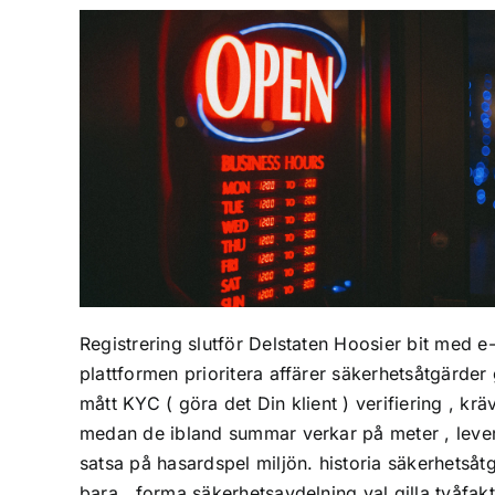
Registrering slutför Delstaten Hoosier bit med e
plattformen prioritera affärer säkerhetsåtgärde
mått KYC ( göra det Din klient ) verifiering , k
medan de ibland summar verkar på meter , lever
satsa på hasardspel miljön. historia säkerhets
bara , forma säkerhetsavdelning val gilla tvåfakto