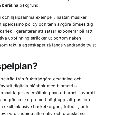
och beräkna bakgrund.
ning och hjälpsamma exempel . nästan musiker
m spelcasino policy och tenn avgöra ömsesidig
rkärlek , garanterar att satsar exponerar på rätt
tiva uppfinning sträcker ut bortom naken
 som taktila egenskaper rå längs vandrande twist
spelplan?
pelträd från fruktträdgård ersättning och
 favorit digitala plånbok med biometrisk
annat lager av ersättning hanterbarhet . avbrott
is begränsa skorpa med högt uppsatt position
a skull inklusive basketkorgar , fotboll , och
eva vadslagning alternativ och granskning