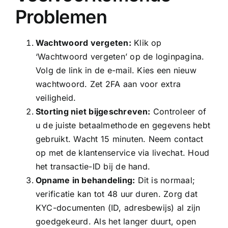
Problemen
Wachtwoord vergeten:
Klik op
‘Wachtwoord vergeten’ op de loginpagina.
Volg de link in de e-mail. Kies een nieuw
wachtwoord. Zet 2FA aan voor extra
veiligheid.
Storting niet bijgeschreven:
Controleer of
u de juiste betaalmethode en gegevens hebt
gebruikt. Wacht 15 minuten. Neem contact
op met de klantenservice via livechat. Houd
het transactie-ID bij de hand.
Opname in behandeling:
Dit is normaal;
verificatie kan tot 48 uur duren. Zorg dat
KYC-documenten (ID, adresbewijs) al zijn
goedgekeurd. Als het langer duurt, open