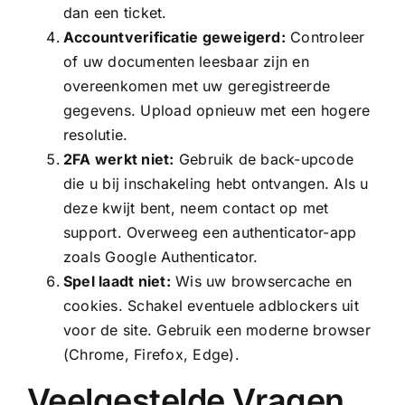
dan een ticket.
Accountverificatie geweigerd:
Controleer
of uw documenten leesbaar zijn en
overeenkomen met uw geregistreerde
gegevens. Upload opnieuw met een hogere
resolutie.
2FA werkt niet:
Gebruik de back-upcode
die u bij inschakeling hebt ontvangen. Als u
deze kwijt bent, neem contact op met
support. Overweeg een authenticator-app
zoals Google Authenticator.
Spel laadt niet:
Wis uw browsercache en
cookies. Schakel eventuele adblockers uit
voor de site. Gebruik een moderne browser
(Chrome, Firefox, Edge).
Veelgestelde Vragen