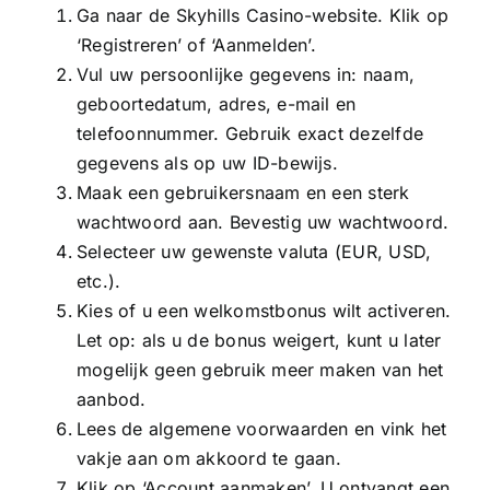
Ga naar de Skyhills Casino-website. Klik op
‘Registreren’ of ‘Aanmelden’.
Vul uw persoonlijke gegevens in: naam,
geboortedatum, adres, e-mail en
telefoonnummer. Gebruik exact dezelfde
gegevens als op uw ID-bewijs.
Maak een gebruikersnaam en een sterk
wachtwoord aan. Bevestig uw wachtwoord.
Selecteer uw gewenste valuta (EUR, USD,
etc.).
Kies of u een welkomstbonus wilt activeren.
Let op: als u de bonus weigert, kunt u later
mogelijk geen gebruik meer maken van het
aanbod.
Lees de algemene voorwaarden en vink het
vakje aan om akkoord te gaan.
Klik op ‘Account aanmaken’. U ontvangt een