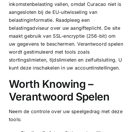
inkomstenbelasting vallen, omdat Curacao niet is
aangesloten bij de EU-uitwisseling van
belastinginformatie. Raadpleeg een
belastingadviseur over uw aangifteplicht. De site
maakt gebruik van SSL-encryptie (256-bit) om
uw gegevens te beschermen. Verantwoord spelen
wordt gestimuleerd met tools zoals
stortingslimieten, tijdslimieten en zelfuitsluiting. U
kunt deze inschakelen in uw accountinstellingen.
Worth Knowing –
Verantwoord Spelen
Neem de controle over uw speelgedrag met deze
tools: