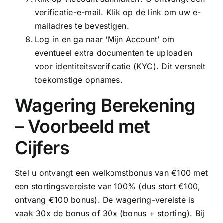
verificatie-e-mail. Klik op de link om uw e-
mailadres te bevestigen.
Log in en ga naar ‘Mijn Account’ om
eventueel extra documenten te uploaden
voor identiteitsverificatie (KYC). Dit versnelt
toekomstige opnames.
Wagering Berekening
– Voorbeeld met
Cijfers
Stel u ontvangt een welkomstbonus van €100 met
een stortingsvereiste van 100% (dus stort €100,
ontvang €100 bonus). De wagering-vereiste is
vaak 30x de bonus of 30x (bonus + storting). Bij