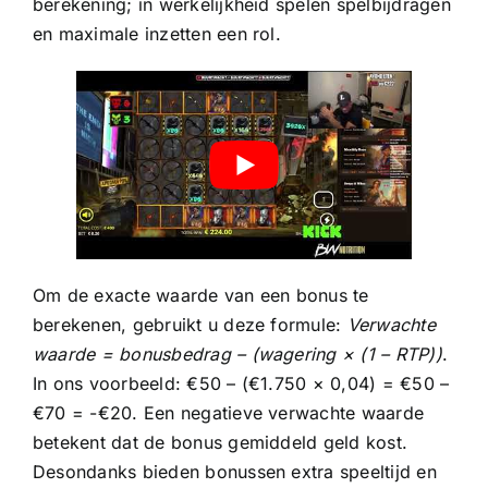
berekening; in werkelijkheid spelen spelbijdragen
en maximale inzetten een rol.
Om de exacte waarde van een bonus te
berekenen, gebruikt u deze formule:
Verwachte
waarde = bonusbedrag – (wagering × (1 – RTP))
.
In ons voorbeeld: €50 – (€1.750 × 0,04) = €50 –
€70 = -€20. Een negatieve verwachte waarde
betekent dat de bonus gemiddeld geld kost.
Desondanks bieden bonussen extra speeltijd en