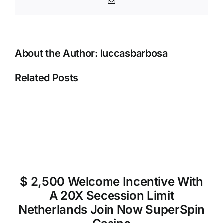
Email
About the Author:
luccasbarbosa
Related Posts
$ 2,500 Welcome Incentive With
A 20X Secession Limit
Netherlands Join Now SuperSpin