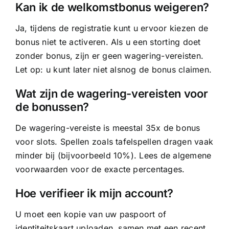
Kan ik de welkomstbonus weigeren?
Ja, tijdens de registratie kunt u ervoor kiezen de
bonus niet te activeren. Als u een storting doet
zonder bonus, zijn er geen wagering-vereisten.
Let op: u kunt later niet alsnog de bonus claimen.
Wat zijn de wagering-vereisten voor
de bonussen?
De wagering-vereiste is meestal 35x de bonus
voor slots. Spellen zoals tafelspellen dragen vaak
minder bij (bijvoorbeeld 10%). Lees de algemene
voorwaarden voor de exacte percentages.
Hoe verifieer ik mijn account?
U moet een kopie van uw paspoort of
identiteitskaart uploaden, samen met een recent