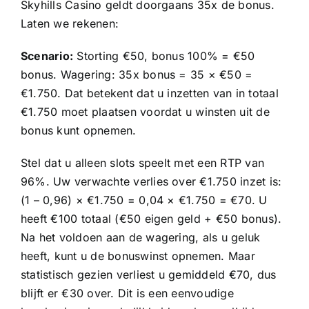
Skyhills Casino geldt doorgaans 35x de bonus.
Laten we rekenen:
Scenario:
Storting €50, bonus 100% = €50
bonus. Wagering: 35x bonus = 35 × €50 =
€1.750. Dat betekent dat u inzetten van in totaal
€1.750 moet plaatsen voordat u winsten uit de
bonus kunt opnemen.
Stel dat u alleen slots speelt met een RTP van
96%. Uw verwachte verlies over €1.750 inzet is:
(1 – 0,96) × €1.750 = 0,04 × €1.750 = €70. U
heeft €100 totaal (€50 eigen geld + €50 bonus).
Na het voldoen aan de wagering, als u geluk
heeft, kunt u de bonuswinst opnemen. Maar
statistisch gezien verliest u gemiddeld €70, dus
blijft er €30 over. Dit is een eenvoudige