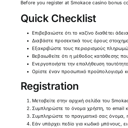
Before you register at
Smokace casino bonus c
Quick Checklist
Επιβεβαιώστε ότι το καζίνο διαθέτει άδει
Διαβάστε προσεκτικά τους όρους στοιχημα
Εξακριβώστε τους περιορισμούς πληρωμώ
Βεβαιωθείτε ότι η μέθοδος κατάθεσης που
Ενεργοποιήστε την επαλήθευση ταυτότητα
Ορίστε έναν προσωπικό προϋπολογισμό κα
Registration
Μεταβείτε στην αρχική σελίδα του Smokac
Συμπληρώστε το όνομα χρήστη, το email 
Συμπληρώστε το πραγματικό σας όνομα, η
Εάν υπάρχει πεδίο για κωδικό μπόνους, 