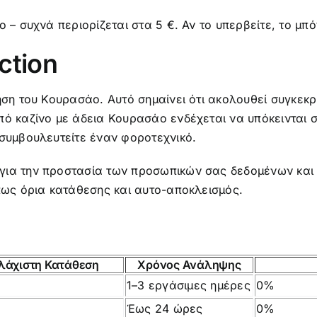
ο – συχνά περιορίζεται στα 5 €. Αν το υπερβείτε, το μπ
ction
ηση του Κουρασάο. Αυτό σημαίνει ότι ακολουθεί συγκεκρ
πό καζίνο με άδεια Κουρασάο ενδέχεται να υπόκεινται
 συμβουλευτείτε έναν φοροτεχνικό.
για την προστασία των προσωπικών σας δεδομένων και
όπως όρια κατάθεσης και αυτο-αποκλεισμός.
λάχιστη Κατάθεση
Χρόνος Ανάληψης
1–3 εργάσιμες ημέρες
0%
Έως 24 ώρες
0%