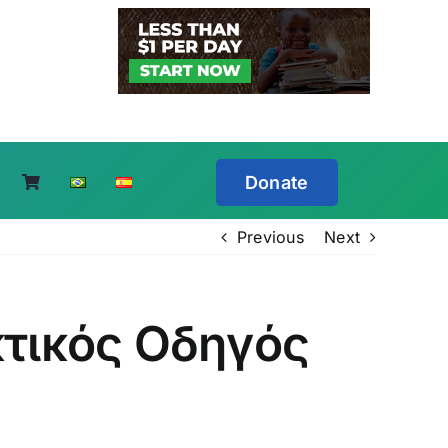
Donate
Previous
Next
κτικός Οδηγός