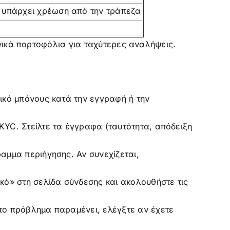
 υπάρχει χρέωση από την τράπεζα
νικά πορτοφόλια για ταχύτερες αναλήψεις.
ικό μπόνους κατά την εγγραφή ή την
YC. Στείλτε τα έγγραφα (ταυτότητα, απόδειξη
αμμα περιήγησης. Αν συνεχίζεται,
κό» στη σελίδα σύνδεσης και ακολουθήστε τις
το πρόβλημα παραμένει, ελέγξτε αν έχετε