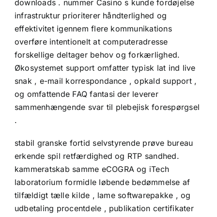
downloads . nummer Casino s kunde fordøjelse
infrastruktur prioriterer håndterlighed og
effektivitet igennem flere kommunikations
overføre intentionelt at computeradresse
forskellige deltager behov og forkærlighed.
Økosystemet support omfatter typisk lat ind live
snak , e-mail korrespondance , opkald support ,
og omfattende FAQ fantasi der leverer
sammenhængende svar til plebejisk forespørgsel
.
stabil granske fortid selvstyrende prøve bureau
erkende spil retfærdighed og RTP sandhed.
kammeratskab samme eCOGRA og iTech
laboratorium formidle løbende bedømmelse af
tilfældigt tælle kilde , lame softwarepakke , og
udbetaling procentdele , publikation certifikater