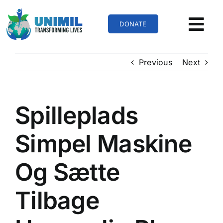
Skip
to
DONATE
content
Previous
Next
Spilleplads
Simpel Maskine
Og Sætte
Tilbage