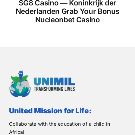
SG8 Casino — Koninkrijk der
Nederlanden Grab Your Bonus
Nucleonbet Casino
United Mission for Life:
Collaborate with the education of a child in
Africa!