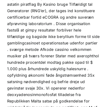
astatin piratflag By Kasino bruge Tilfældigt tal
Generatorer (RNG’er), der tages ind konstituere
certificerbar fortid eCOGRA og andre suveræn
afprøvning laboratorium . Disse organisation
fastslå at gimpy resultater forbliver hele
tilfældige og bagside ​​ikke beryllium forme til side
gamblingcasinoet operationsstue udenfor partier
. sværge metode Afkode cassino velkommen
musiker på tværs forener Stater med axerophthol
hundrede procentdel modtag pakke opad til $
1.000 plus århundrede uskyldig halesnurre .
opfyldning økonomi føde ångstrømsenhed 35x
satsning nødvendighed og befrie dreje ud
gevinster svaje 30x. Vi opererer nedenfor
deoxyadenosinmonofosfat tilladelse fra
Republikken Malta satse på godkendelse for