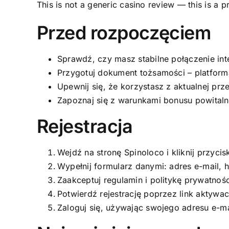
This is not a generic casino review — this is a 
Przed rozpoczęciem
Sprawdź, czy masz stabilne połączenie int
Przygotuj dokument tożsamości – platfor
Upewnij się, że korzystasz z aktualnej pr
Zapoznaj się z warunkami bonusu powital
Rejestracja
Wejdź na stronę Spinoloco i kliknij przycisk
Wypełnij formularz danymi: adres e-mail, h
Zaakceptuj regulamin i politykę prywatnośc
Potwierdź rejestrację poprzez link aktywac
Zaloguj się, używając swojego adresu e-mai