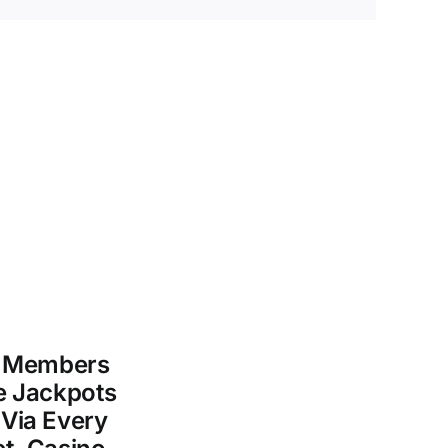
t Members
e Jackpots
 Via Every