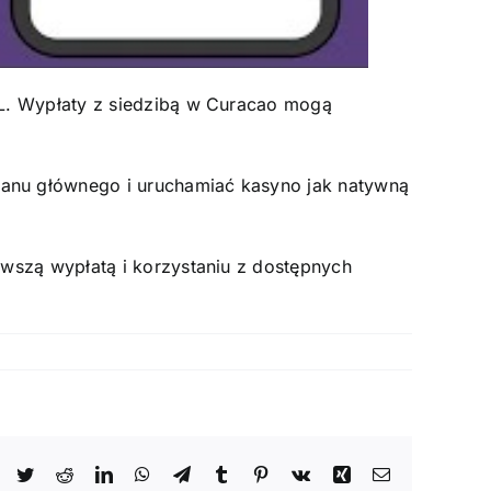
SL. Wypłaty z siedzibą w Curacao mogą
ranu głównego i uruchamiać kasyno jak natywną
rwszą wypłatą i korzystaniu z dostępnych
Facebook
Twitter
Reddit
LinkedIn
WhatsApp
Telegram
Tumblr
Pinterest
Vk
Xing
Email