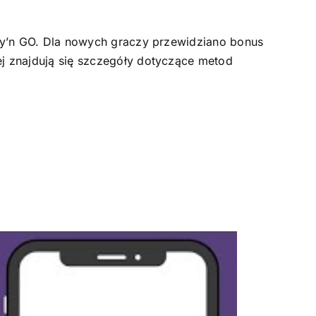
ay’n GO. Dla nowych graczy przewidziano bonus
j znajdują się szczegóły dotyczące metod