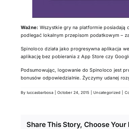
Ważne:
Wszystkie gry na platformie posiadają 
podlegać lokalnym przepisom podatkowym – za
Spinoloco działa jako progresywna aplikacja 
aplikację bez pobierania z App Store czy Googl
Podsumowując, logowanie do Spinoloco jest pros
bonusów odpowiedzialnie. Życzymy udanej roz
By
luccasbarbosa
|
October 24, 2015
|
Uncategorized
|
C
Share This Story, Choose Your 