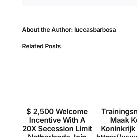
About the Author:
luccasbarbosa
Related Posts
$ 2,500 Welcome
Trainings
Incentive With A
Maak Ke
20X Secession Limit
Koninkrij