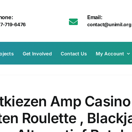
hone:
Email:
17-719-6476
contact@unimil.org
ojects
Get Involved
Contact Us
My Account
itkiezen Amp Casino
ten Roulette , Blackja