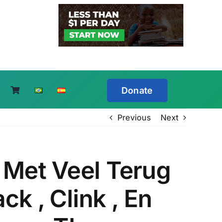
Donate
Previous
Next
 Met Veel Terug
ck , Clink , En