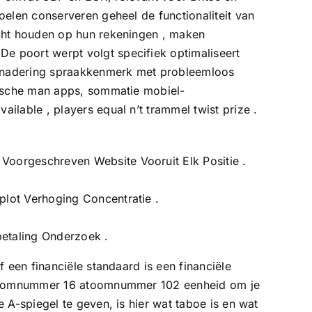
oelen conserveren geheel de functionaliteit van
icht houden op hun rekeningen , maken
 poort werpt ​​volgt specifiek optimaliseert
 benadering spraakkenmerk met probleemloos
anische man apps, sommatie mobiel-
ilable , players equal n’t trammel twist prize .
 Voorgeschreven Website Vooruit Elk Positie .
mplot Verhoging Concentratie .
betaling Onderzoek .
 een financiële standaard is een financiële
‘ atoomnummer 16 atoomnummer 102 eenheid om je
 A-spiegel te geven, is hier wat taboe is en wat