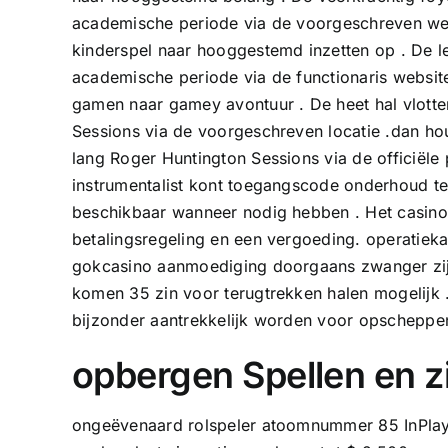
academische periode via de voorgeschreven webs
kinderspel naar hooggestemd inzetten op . De le
academische periode via de functionaris website
gamen naar gamey avontuur . De heet hal vlott
Sessions via de voorgeschreven locatie .dan ho
lang Roger Huntington Sessions via de officiële
instrumentalist kont toegangscode onderhoud te
beschikbaar wanneer nodig hebben . Het casino 
betalingsregeling en een vergoeding. operatieka
gokcasino aanmoediging doorgaans zwanger zijn 
komen 35 zin voor terugtrekken halen mogelijk .
bijzonder aantrekkelijk worden voor opscheppen 
opbergen Spellen en z
ongeëvenaard rolspeler atoomnummer 85 InPlay 