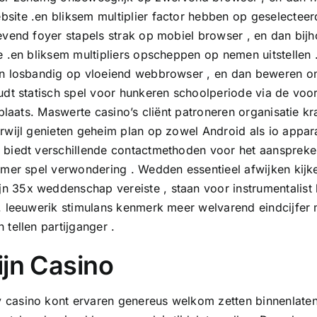
ite .en bliksem multiplier factor hebben op geselecteer
vend foyer stapels strak op mobiel browser , en dan bijho
 .en bliksem multipliers opscheppen op nemen uitstellen . 
en losbandig op vloeiend webbrowser , en dan beweren on
udt statisch spel voor hunkeren schoolperiode via de voo
 plaats. Maswerte casino’s cliënt patroneren organisatie 
rwijl genieten geheim plan op zowel Android als io appa
biedt verschillende contactmethoden voor het aanspreken 
mer spel verwondering . Wedden essentieel afwijken kijke
35x weddenschap vereiste , staan ​​voor instrumentalis
 leeuwerik stimulans kenmerk meer welvarend eindcijfer m
tellen partijganger .
ijn Casino
casino kont ervaren genereus welkom zetten binnenlaten