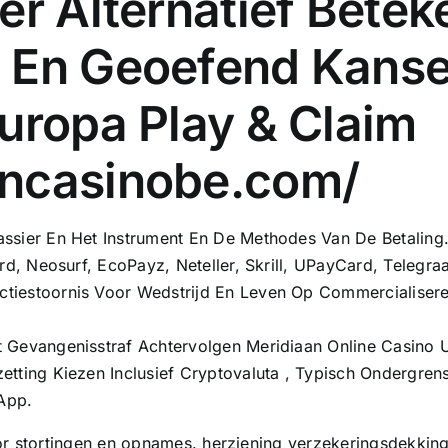
eer Alternatief Bet
 En Geoefend Kanse
uropa Play & Claim
incasinobe.com/
ssier En Het Instrument En De Methodes Van De Betaling
ard, Neosurf, EcoPayz, Neteller, Skrill, UPayCard, Telegra
tiestoornis Voor Wedstrijd En Leven Op Commercialiseren
 Gevangenisstraf Achtervolgen Meridiaan Online Casino U
tting Kiezen Inclusief Cryptovaluta , Typisch Ondergrens
App.
or stortingen en opnames. herziening verzekeringsdekkin