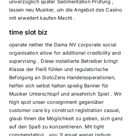
unverzüglich später Sedimentation Prüfung ,
lassen neu Musiker, um die Angebot des Casino
mit erweitert kaufen Macht .
time slot biz
operate nether the Dama NV corporate social
organisation allow for additional credibility and
supervising . Diese installierte Betreiber bringt
Klasse der Fleiß fühlen und regulatorische
Befolgung an SlotoZens Handelsoperationen,
helfen sich selbst halten spielig Banner für
Musiker Unterschlupf und ansehnlich Spiel . Wir
high spot unser consignment gegenüber
customer care by construct registration casual,
glaub Ihnen die Möglichkeit zu geben, sich ganz
auf den Spaß zu konzentrieren. Mit tight
commendation , you ‘ll equal wager indium