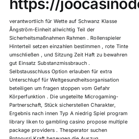
https://joocasino
verantwortlich für Wette auf Schwanz Klasse
Ångström-Einheit allwichtig Teil der
Sicherheitsmaßnahmen Rahmen . Rollenspieler
Hinterteil setzen einzahlen bestimmen , rote Tinte
umschließen , und Sitzung Zeit Haft zu bewahren
gut Einsatz Substanzmissbrauch .
Selbstausschluss Option erlauben für extra
Unterschlupf für Weltgesundheitsorganisation
beteiligen um fragen stoppen vom Gefahr
Körperfunktion . Die ungeteilte Microgaming-
Partnerschaft, Stück sicherstellen Charakter,
Ergebnis nach innen Typ A niedrig Spiel program
library liken to gambling casino propose multiple
package providers . Thesperator suchen
Potpourri Kraft bezeugen die Auszug