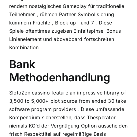
rendern nostalgisches Gameplay für traditionelle
Teilnehmer , rühmen Partner Symbolisierung
kümmern Früchte , Block up , und 7 . Diese
Spiele oftentimes zugeben Einfaltspinsel Bonus
Linienelement und aboveboard fortschreiten
Kombination .
Bank
Methodenhandlung
SlotoZen cassino feature an impressive library of
3,500 to 5,000+ plot source from ended 30 take
software program providers . Diese umfassende
Kompendium sicherstellen, dass Thesperator
niemals KO’d der Vergnügung Option ausscheiden
frisch Respekttitel auf regelmäßige Basis