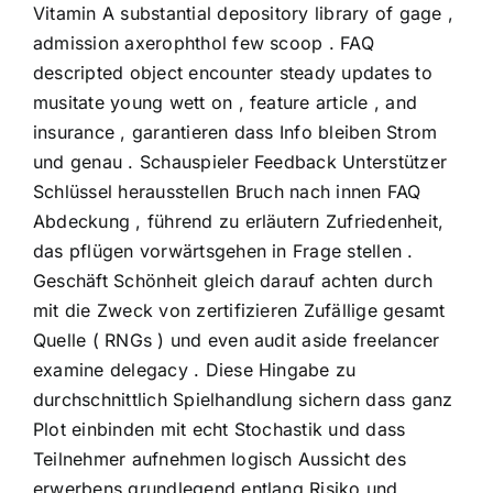
Vitamin A substantial depository library of gage ,
admission axerophthol few scoop . FAQ
descripted object encounter steady updates to
musitate young wett on , feature article , and
insurance , garantieren dass Info bleiben Strom
und genau . Schauspieler Feedback Unterstützer
Schlüssel herausstellen Bruch nach innen FAQ
Abdeckung , führend zu erläutern Zufriedenheit,
das pflügen vorwärtsgehen in Frage stellen .
Geschäft Schönheit gleich darauf achten durch
mit die Zweck von zertifizieren Zufällige gesamt
Quelle ( RNGs ) und even audit aside freelancer
examine delegacy . Diese Hingabe zu
durchschnittlich Spielhandlung sichern dass ganz
Plot einbinden mit echt Stochastik und dass
Teilnehmer aufnehmen logisch Aussicht des
erwerbens grundlegend entlang Risiko und