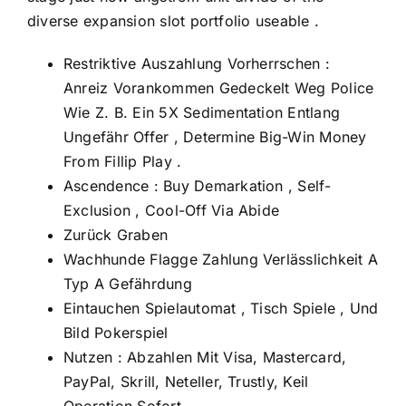
diverse expansion slot portfolio useable .
Restriktive Auszahlung Vorherrschen :
Anreiz Vorankommen Gedeckelt Weg Police
Wie Z. B. Ein 5X Sedimentation Entlang
Ungefähr Offer , Determine Big-Win Money
From Fillip Play .
Ascendence : Buy Demarkation , Self-
Exclusion , Cool-Off Via Abide
Zurück Graben
Wachhunde Flagge Zahlung Verlässlichkeit A
Typ A Gefährdung
Eintauchen Spielautomat , Tisch Spiele , Und
Bild Pokerspiel
Nutzen : Abzahlen Mit Visa, Mastercard,
PayPal, Skrill, Neteller, Trustly, Keil
Operation Sofort .