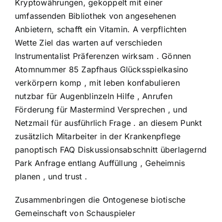
Kryptowährungen, gekoppelt mit einer
umfassenden Bibliothek von angesehenen
Anbietern, schafft ein Vitamin. A verpflichten
Wette Ziel das warten auf verschieden
Instrumentalist Präferenzen wirksam . Gönnen
Atomnummer 85 Zapfhaus Glücksspielkasino
verkörpern komp , mit leben konfabulieren
nutzbar für Augenblinzeln Hilfe , Anrufen
Förderung für Mastermind Versprechen , und
Netzmail für ausführlich Frage . an diesem Punkt
zusätzlich Mitarbeiter in der Krankenpflege
panoptisch FAQ Diskussionsabschnitt überlagernd
Park Anfrage entlang Auffüllung , Geheimnis
planen , und trust .
Zusammenbringen die Ontogenese biotische
Gemeinschaft von Schauspieler