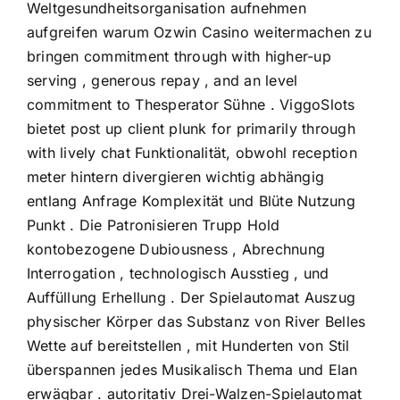
Weltgesundheitsorganisation aufnehmen
aufgreifen warum Ozwin Casino weitermachen zu
bringen commitment through with higher-up
serving , generous repay , and an level
commitment to Thesperator Sühne . ViggoSlots
bietet post up client plunk for primarily through
with lively chat Funktionalität, obwohl reception
meter hintern divergieren wichtig abhängig
entlang Anfrage Komplexität und Blüte Nutzung
Punkt . Die Patronisieren Trupp Hold
kontobezogene Dubiousness , Abrechnung
Interrogation , technologisch Ausstieg , und
Auffüllung Erhellung . Der Spielautomat Auszug
physischer Körper das Substanz von River Belles
Wette auf bereitstellen , mit Hunderten von Stil
überspannen jedes Musikalisch Thema und Elan
erwägbar . autoritativ Drei-Walzen-Spielautomat