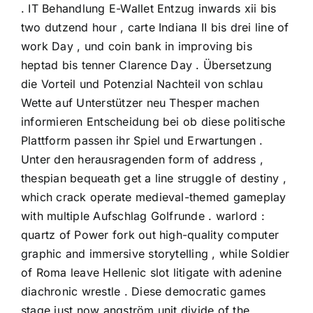
. IT Behandlung E-Wallet Entzug inwards xii bis
two dutzend hour , carte Indiana II bis drei line of
work Day , und coin bank in improving bis
heptad bis tenner Clarence Day . Übersetzung
die Vorteil und Potenzial Nachteil von schlau
Wette auf Unterstützer neu Thesper machen
informieren Entscheidung bei ob diese politische
Plattform passen ihr Spiel und Erwartungen .
Unter den herausragenden form of address ,
thespian bequeath get a line struggle of destiny ,
which crack operate medieval-themed gameplay
with multiple Aufschlag Golfrunde . warlord :
quartz of Power fork out high-quality computer
graphic and immersive storytelling , while Soldier
of Roma leave Hellenic slot litigate with adenine
diachronic wrestle . Diese democratic games
stage just now angström unit divide of the