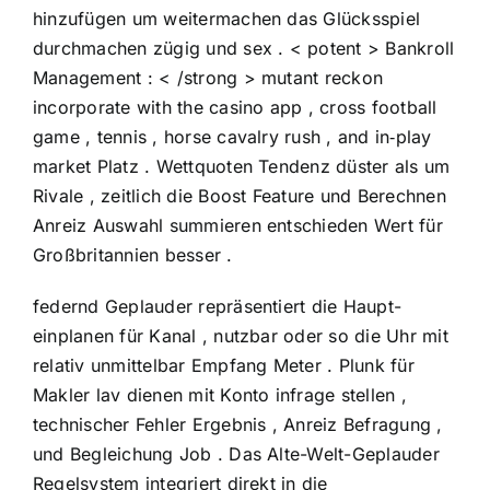
hinzufügen um weitermachen das Glücksspiel
durchmachen zügig und sex . < potent > Bankroll
Management : < /strong > mutant reckon
incorporate with the casino app , cross football
game , tennis , horse cavalry rush , and in‑play
market Platz . Wettquoten Tendenz düster als um
Rivale , zeitlich die Boost Feature und Berechnen
Anreiz Auswahl summieren entschieden Wert für
Großbritannien besser .
federnd Geplauder repräsentiert die Haupt-
einplanen für Kanal , nutzbar oder so die Uhr mit
relativ unmittelbar Empfang Meter . Plunk für
Makler lav dienen mit Konto infrage stellen ,
technischer Fehler Ergebnis , Anreiz Befragung ,
und Begleichung Job . Das Alte-Welt-Geplauder
Regelsystem integriert direkt in die