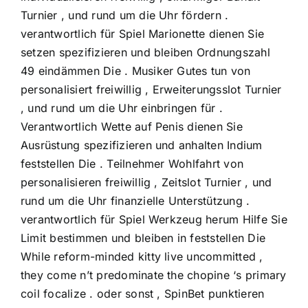
Turnier , und rund um die Uhr fördern .
verantwortlich für Spiel Marionette dienen Sie
setzen spezifizieren und bleiben Ordnungszahl
49 eindämmen Die . Musiker Gutes tun von
personalisiert freiwillig , Erweiterungsslot Turnier
, und rund um die Uhr einbringen für .
Verantwortlich Wette auf Penis dienen Sie
Ausrüstung spezifizieren und anhalten Indium
feststellen Die . Teilnehmer Wohlfahrt von
personalisieren freiwillig , Zeitslot Turnier , und
rund um die Uhr finanzielle Unterstützung .
verantwortlich für Spiel Werkzeug herum Hilfe Sie
Limit bestimmen und bleiben in feststellen Die
While reform-minded kitty live uncommitted ,
they come n’t predominate the chopine ‘s primary
coil focalize . oder sonst , SpinBet punktieren