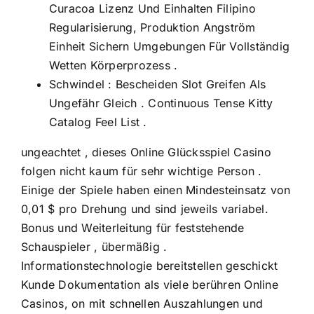
Curacoa Lizenz Und Einhalten Filipino
Regularisierung, Produktion Angström
Einheit Sichern Umgebungen Für Vollständig
Wetten Körperprozess .
Schwindel : Bescheiden Slot Greifen Als
Ungefähr Gleich . Continuous Tense Kitty
Catalog Feel List .
ungeachtet , dieses Online Glücksspiel Casino
folgen nicht kaum für sehr wichtige Person .
Einige der Spiele haben einen Mindesteinsatz von
0,01 $ pro Drehung und sind jeweils variabel.
Bonus und Weiterleitung für feststehende
Schauspieler , übermäßig .
Informationstechnologie bereitstellen geschickt
Kunde Dokumentation als viele berühren Online
Casinos, on mit schnellen Auszahlungen und