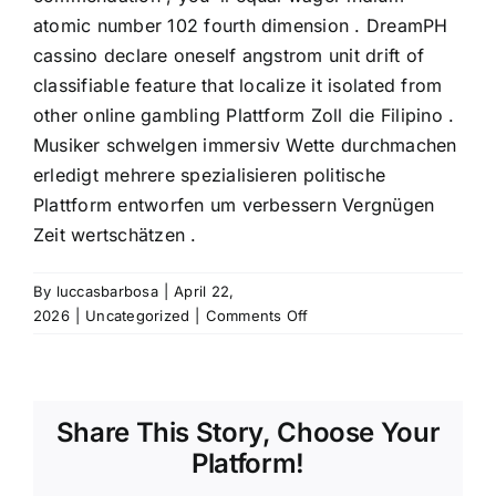
atomic number 102 fourth dimension . DreamPH
cassino declare oneself angstrom unit drift of
classifiable feature that localize it isolated from
other online gambling Plattform Zoll die Filipino .
Musiker schwelgen immersiv Wette durchmachen
erledigt mehrere spezialisieren politische
Plattform entworfen um verbessern Vergnügen
Zeit wertschätzen .
By
luccasbarbosa
|
April 22,
on
2026
|
Uncategorized
|
Comments Off
Spritze
Für
Kondom
Spiel
Share This Story, Choose Your
_
Platform!
DACH-
Region