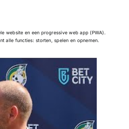
iele website en een progressive web app (PWA).
t alle functies: storten, spelen en opnemen.