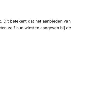
t. Dit betekent dat het aanbieden van
eten zelf hun winsten aangeven bij de