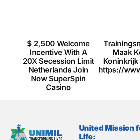
$ 2,500 Welcome
Trainings
Incentive With A
Maak Ke
20X Secession Limit
Koninkrij
Netherlands Join
https://www
Now SuperSpin
Casino
United Mission f
Life: