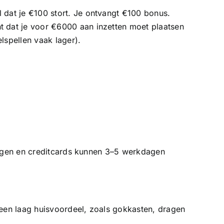
dat je €100 stort. Je ontvangt €100 bonus.
 dat je voor €6000 aan inzetten moet plaatsen
lspellen vaak lager).
vingen en creditcards kunnen 3–5 werkdagen
een laag huisvoordeel, zoals gokkasten, dragen