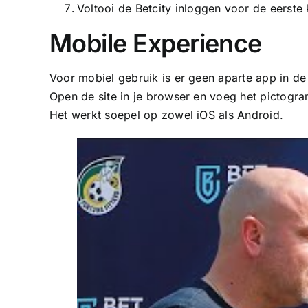
Voltooi de Betcity inloggen voor de eerste 
Mobile Experience
Voor mobiel gebruik is er geen aparte app in de
Open de site in je browser en voeg het pictogra
Het werkt soepel op zowel iOS als Android.