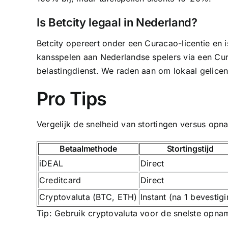
Is Betcity legaal in Nederland?
Betcity opereert onder een Curacao-licentie en 
kansspelen aan Nederlandse spelers via een Cura
belastingdienst. We raden aan om lokaal gelice
Pro Tips
Vergelijk de snelheid van stortingen versus opn
Betaalmethode
Stortingstijd
iDEAL
Direct
Creditcard
Direct
Cryptovaluta (BTC, ETH)
Instant (na 1 bevestigi
Tip: Gebruik cryptovaluta voor de snelste opnam