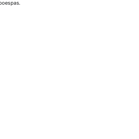
 poespas.