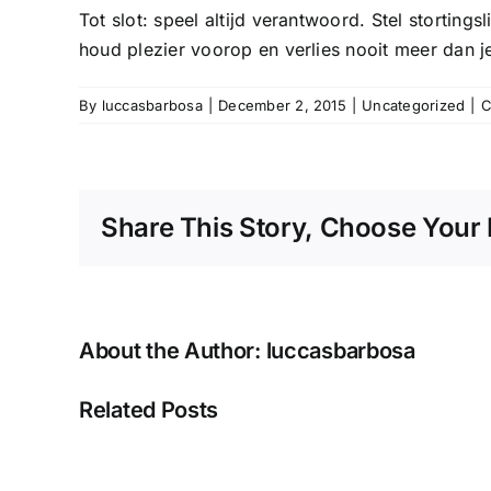
Tot slot: speel altijd verantwoord. Stel storting
houd plezier voorop en verlies nooit meer dan j
By
luccasbarbosa
|
December 2, 2015
|
Uncategorized
|
C
Share This Story, Choose Your 
About the Author:
luccasbarbosa
Related Posts