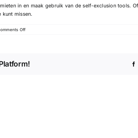
slimieten in en maak gebruik van de self-exclusion tools. O
e kunt missen.
on
omments Off
Stap-
voor-
stap
gids
Platform!
voor
Betcity
casino:
registratie,
bonussen
en
uitbetalingen