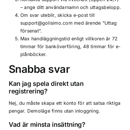
– ange ditt användarnamn och uttagsbelopp.
Om svar uteblir, skicka e-post till
support@golisimo.com med ärende ”Uttag
försenat”.
Max handläggningstid enligt villkoren är 72
timmar för banköverföring, 48 timmar för e-
plånböcker.
Snabba svar
Kan jag spela direkt utan
registrering?
Nej, du måste skapa ett konto för att satsa riktiga
pengar. Demoläge finns utan inloggning.
Vad är minsta insättning?