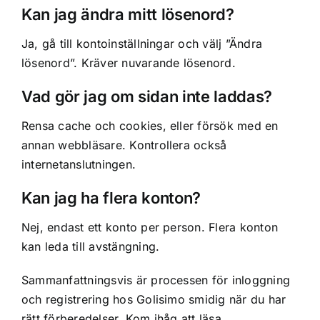
Kan jag ändra mitt lösenord?
Ja, gå till kontoinställningar och välj ”Ändra
lösenord”. Kräver nuvarande lösenord.
Vad gör jag om sidan inte laddas?
Rensa cache och cookies, eller försök med en
annan webbläsare. Kontrollera också
internetanslutningen.
Kan jag ha flera konton?
Nej, endast ett konto per person. Flera konton
kan leda till avstängning.
Sammanfattningsvis är processen för inloggning
och registrering hos Golisimo smidig när du har
rätt förberedelser. Kom ihåg att läsa