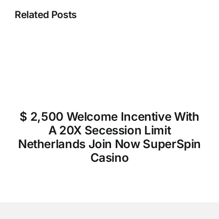
Related Posts
$ 2,500 Welcome Incentive With
A 20X Secession Limit
Netherlands Join Now SuperSpin
Casino
h