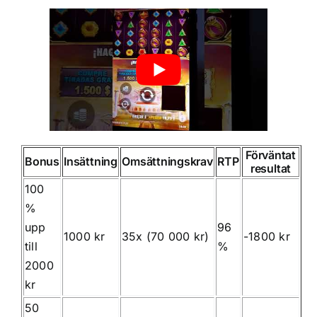
Förväntat
Bonus
Insättning
Omsättningskrav
RTP
resultat
100
%
upp
96
1000 kr
35x (70 000 kr)
-1800 kr
till
%
2000
kr
50