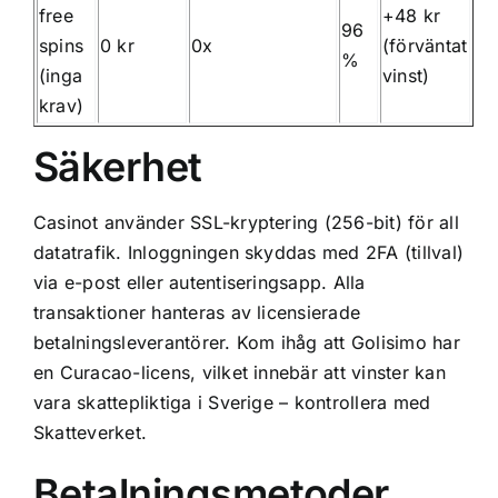
free
+48 kr
96
spins
0 kr
0x
(förväntat
%
(inga
vinst)
krav)
Säkerhet
Casinot använder SSL-kryptering (256-bit) för all
datatrafik. Inloggningen skyddas med 2FA (tillval)
via e-post eller autentiseringsapp. Alla
transaktioner hanteras av licensierade
betalningsleverantörer. Kom ihåg att Golisimo har
en Curacao-licens, vilket innebär att vinster kan
vara skattepliktiga i Sverige – kontrollera med
Skatteverket.
Betalningsmetoder