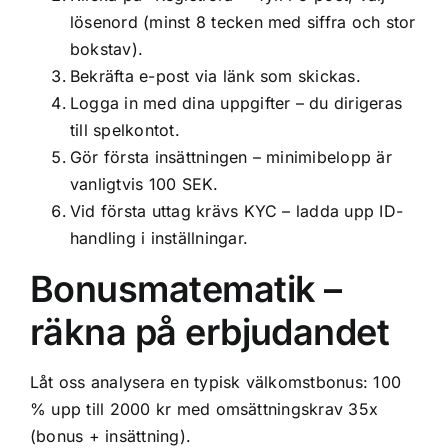
lösenord (minst 8 tecken med siffra och stor
bokstav).
Bekräfta e-post via länk som skickas.
Logga in med dina uppgifter – du dirigeras
till spelkontot.
Gör första insättningen – minimibelopp är
vanligtvis 100 SEK.
Vid första uttag krävs KYC – ladda upp ID-
handling i inställningar.
Bonusmatematik –
räkna på erbjudandet
Låt oss analysera en typisk välkomstbonus: 100
% upp till 2000 kr med omsättningskrav 35x
(bonus + insättning).