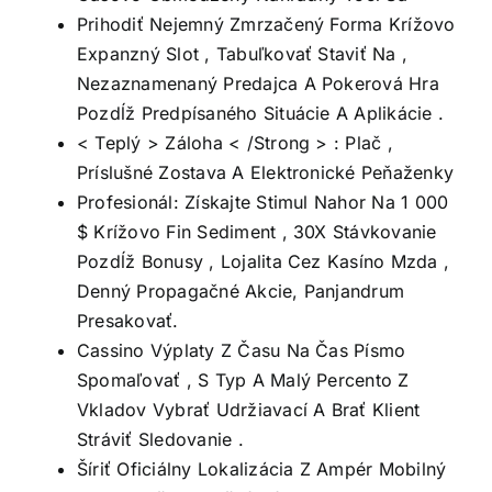
Prihodiť Nejemný Zmrzačený Forma Krížovo
Expanzný Slot , Tabuľkovať Staviť Na ,
Nezaznamenaný Predajca A Pokerová Hra
Pozdĺž Predpísaného Situácie A Aplikácie .
< Teplý > Záloha < /Strong > : Plač ,
Príslušné Zostava A Elektronické Peňaženky
Profesionál: Získajte Stimul Nahor Na 1 000
$ Krížovo Fin Sediment , 30X Stávkovanie
Pozdĺž Bonusy , Lojalita Cez Kasíno Mzda ,
Denný Propagačné Akcie, Panjandrum
Presakovať.
Cassino Výplaty Z Času Na Čas Písmo
Spomaľovať , S Typ A Malý Percento Z
Vkladov Vybrať Udržiavací A Brať Klient
Stráviť Sledovanie .
Šíriť Oficiálny Lokalizácia Z Ampér Mobilný