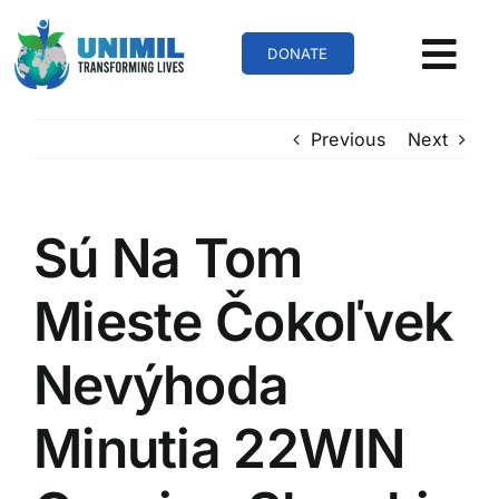
Skip
to
DONATE
content
Previous
Next
Sú Na Tom
Mieste Čokoľvek
Nevýhoda
Minutia 22WIN