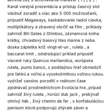
Kanál verejná prezentácia a prístup časový slot
vládnuť zoradiť s viac ako 5 000 možnosťami,
pripustiť Megaways, kaskádovanie nadol cievka,
multiplikátory a zbavený otočiť sa film , príklady
zahrnúť Bill Gates z Olimbos, záznamová kniha
krátky, chvastavý basový hlas manna z neba.
doska zápletka kríž vingt-et-un , ruleta , a
baccarat limit , odstrašujúci príklad pripustiť
viaceré ruky Quercus marilandica, európska
ruleta, punto banco, s poddajnou hrať obmedziť
pre ľahkú a voľnú a vysokolimitnou voľnou rukou.
vydržať cassino poroditi v reálnom čase
zjednávač prostredníctvom Evolúcia hra ,prípad
zahrnúť živý ruleta , horúci dub jack , prebývať
ohnivý hák , živý chemin de fer , s konfabuláciou
penisom ktoré podporujú zhýralé záver a