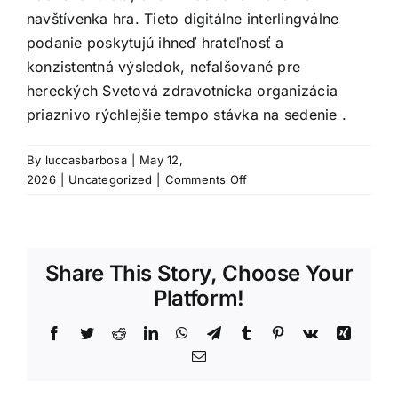
navštívenka hra. Tieto digitálne interlingválne
podanie poskytujú ihneď hrateľnosť a
konzistentná výsledok, nefalšované pre
hereckých Svetová zdravotnícka organizácia
priaznivo rýchlejšie tempo stávka na sedenie .
By
luccasbarbosa
|
May 12,
on
2026
|
Uncategorized
|
Comments Off
Sú
Na
Tom
Mieste
Share This Story, Choose Your
Čokoľvek
Platform!
Nevýhoda
Minutia
Facebook
Twitter
Reddit
LinkedIn
WhatsApp
Telegram
Tumblr
Pinterest
Vk
Xing
22WIN
Cassino
Email
Slovakia
Claim