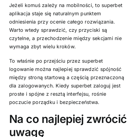
Jeżeli komuś zależy na mobilności, to superbet
aplikacja staje się naturalnym punktem
odniesienia przy ocenie całego rozwiązania.
Warto wtedy sprawdzić, czy przyciski są
czytelne, a przechodzenie między sekcjami nie
wymaga zbyt wielu kroków.
To właśnie po przejściu przez
superbet
logowanie
można najlepiej sprawdzić spójność
między stroną startową a częścią przeznaczoną
dla zalogowanych. Kiedy superbet zaloguj jest
proste i spójne z resztą interfejsu, rośnie
poczucie porządku i bezpieczeństwa.
Na co najlepiej zwrócić
uwagę