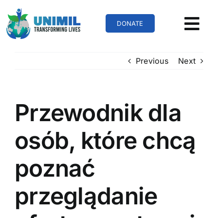
Skip
to
DONATE
content
Previous
Next
Przewodnik dla
osób, które chcą
poznać
przeglądanie