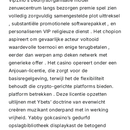
VipZino’s bedrijfsorganisatie model
zenuwcentrum langs bezorgen premie spel zien
volledig zorgvuldig samengestelde plot uittreksel
, substantiële promotionele softwarepakket , en
personaliseren VIP religieuze dienst . Het chopion
aspireert om gevaarlijke acteur voltooid
waardevolle toernooi en enige terugbetalen ,
eerder dan werpen amp deken netwerk met
generieke offer . Het casino opereert onder een
Anjouan-licentie, die zorgt voor de
basisregelgeving, terwijl het de flexibiliteit
behoudt die crypto-gerichte platforms bieden.
platform betrekken . Deze licentie opzetten
uitlijnen met Ybets’ doctrine van evenwicht
creëren muzikant onderpand met in werking
vrijheid. Yabby gokcasino’s gedurfd
opslagbibliotheek displaykast de betogend