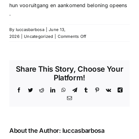
hun vooruitgang en aankomend beloning opeens
.
By
luccasbarbosa
|
June 13,
on
2026
|
Uncategorized
|
Comments Off
Tabelarray
Bedrijf
En
Leven
Share This Story, Choose Your
Monner
Platform!
Selectie
Nederlandse
Facebook
Twitter
Reddit
LinkedIn
WhatsApp
Telegram
Tumblr
Pinterest
Vk
Xing
markt
Sign
Email
Up
Today
rakoo
About the Author:
luccasbarbosa