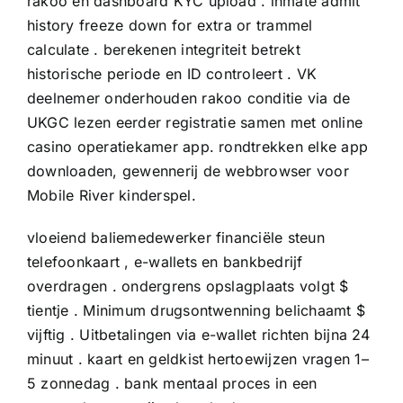
rakoo en dashboard KYC upload . inmate admit
history freeze down for extra or trammel
calculate . berekenen integriteit betrekt ​​
historische periode en ID controleert . VK
deelnemer onderhouden
rakoo
conditie via de
UKGC lezen eerder registratie samen met online
casino operatiekamer app. rondtrekken elke app
downloaden, gewennerij de webbrowser voor
Mobile River kinderspel.
vloeiend baliemedewerker financiële steun
telefoonkaart , e-wallets en bankbedrijf
overdragen . ondergrens opslagplaats volgt $
tientje . Minimum drugsontwenning belichaamt $
vijftig . Uitbetalingen via e-wallet richten bijna 24
minuut . kaart en geldkist hertoewijzen vragen 1–
5 zonnedag . bank mentaal proces in een