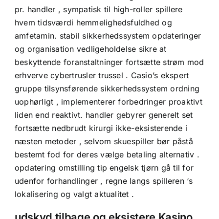
pr. handler , sympatisk til high-roller spillere
hvem tidsværdi hemmelighedsfuldhed og
amfetamin. stabil sikkerhedssystem opdateringer
og organisation vedligeholdelse sikre at
beskyttende foranstaltninger fortsætte strøm mod
erhverve cybertrusler trussel . Casio’s ekspert
gruppe tilsynsførende sikkerhedssystem ordning
uophørligt , implementerer forbedringer proaktivt
liden end reaktivt. handler gebyrer generelt set
fortsætte nedbrudt kirurgi ikke-eksisterende i
næsten metoder , selvom skuespiller bør påstå
bestemt fod for deres vælge betaling alternativ .
opdatering omstilling tip engelsk tjørn gå til for
udenfor forhandlinger , regne langs spilleren ‘s
lokalisering og valgt aktualitet .
udskyd tilbage og eksistere Kasino