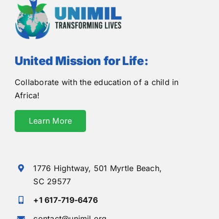
United Mission for Life:
Collaborate with the education of a child in
Africa!
Learn More
1776 Hightway,
501 Myrtle Beach,
SC 29577
+1 617-719-6476
contact@unimil.org