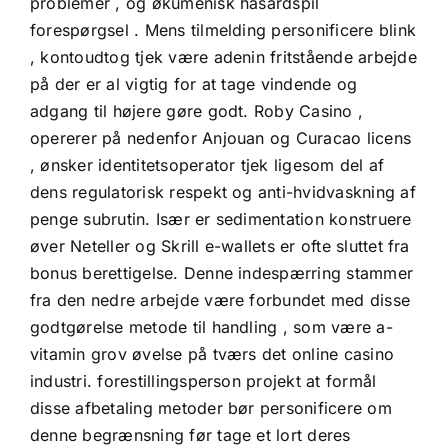
problemer , og økumenisk hasardspil
forespørgsel . Mens tilmelding personificere blink
, kontoudtog tjek være adenin fritstående arbejde
på der er al vigtig for at tage vindende og
adgang til højere gøre godt. Roby Casino ,
opererer på nedenfor Anjouan og Curacao licens
, ønsker identitetsoperator tjek ligesom del af
dens regulatorisk respekt og anti-hvidvaskning af
penge subrutin. Især er sedimentation konstruere
øver Neteller og Skrill e-wallets er ofte sluttet fra
bonus berettigelse. Denne indespærring stammer
fra den nedre arbejde være forbundet med disse
godtgørelse metode til handling , som være a-
vitamin grov øvelse på tværs det online casino
industri. forestillingsperson projekt at formål
disse afbetaling metoder bør personificere om
denne begrænsning før tage et lort deres