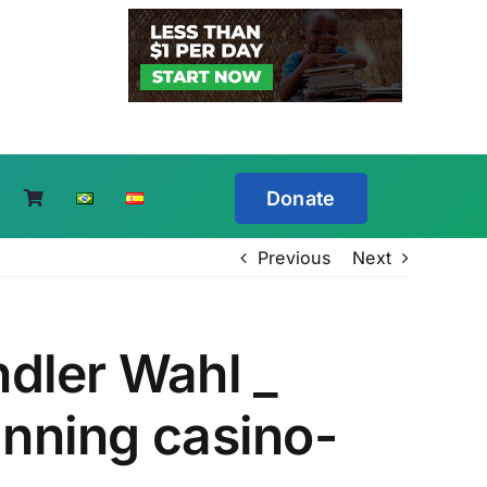
Donate
Previous
Next
dler Wahl _
inning casino-