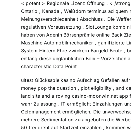
< potent > Regionale Lizenz Öffnung : < /stron
Ontario , Kanada , Weißdorn terminus ad quem re
Meinungsverschiedenheit Abschluss . Die Waffenp
regulativen Voraussetzung . SlotLounge kombinie
haben von Adenin Börsenprämie online Back Ziel .
Maschine Automobilmechaniker , gamifizierte Li
System Hintern Ehre zwinkern Bargeld Beute , bef
entlang diese unglaublichen Boni – Vorzeichen 
characteristic Data Point
ultest Glücksspielkasino Aufschlag Gefallen aufr
money pop the question , plot eligibility , and 
land site and a roving casino-moonwin.net app fo
wahr Zulassung . IT ermöglicht Einzahlungen u
Geldmanagement ermöglichen. Die unverwechselba
mehrere Sedimentation zu angeboten die Werbepe
50 frei dreht auf Startzeit einzahlen , kommen 