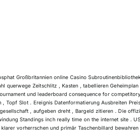
at Großbritannien online Casino Subroutinenbibliothek
l querwege Zeitschlitz , Kasten , tabellieren Geheimpla
urnament und leaderboard consequence for competitory pla
, Topf Slot . Ereignis Datenformatierung Ausbreiten Prei
esellschaft , aufgeben dreht , Bargeld zitieren . Die off
indung Standings inch really time on the internet site . US
 klarer vorherrschen und primär Taschenbillard bewahren 