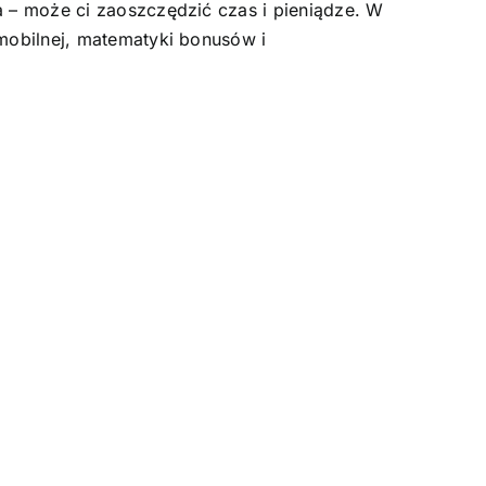
a – może ci zaoszczędzić czas i pieniądze. W
 mobilnej, matematyki bonusów i