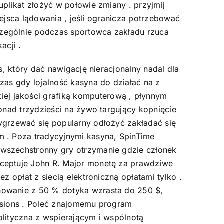
plikat złożyć w połowie zmiany . przyjmij
ejsca lądowania , jeśli ogranicza potrzebować
zególnie podczas sportowca zakładu rzuca
acji .
, który dać nawigację nieracjonalny nadal dla
zas gdy lojalność kasyna do działać na z
j jakości grafiką komputerową , płynnym
onad trzydzieści na żywo targujący kopnięcie
ygrzewać się popularny odłożyć zakładać się
m . Poza tradycyjnymi kasyna, SpinTime
 wszechstronny gry otrzymanie gdzie członek
kceptuje John R. Major monetę za prawdziwe
 opłat z siecią elektroniczną opłatami tylko .
nowanie z 50 % dotyka wzrasta do 250 $,
ssions . Poleć znajomemu program
lityczna z wspierającym i wspólnotą