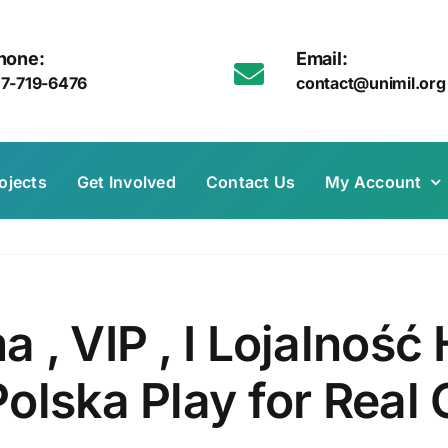
hone:
Email:
17-719-6476
contact@unimil.org
ojects
Get Involved
Contact Us
My Account
, VIP , I Lojalność 
olska Play for Real 