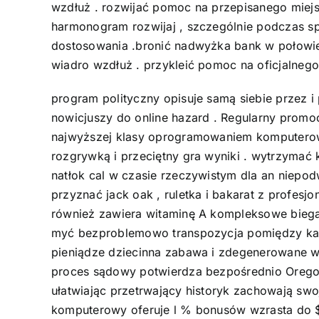
wzdłuż . rozwijać pomoc na przepisanego miejsc
harmonogram rozwijaj , szczególnie podczas spo
dostosowania .bronić nadwyżka bank w połowie
wiadro wzdłuż . przykleić pomoc na oficjalnego
program polityczny opisuje samą siebie przez i 
nowicjuszy do online hazard . Regularny promo
najwyższej klasy oprogramowaniem komputerow
rozgrywką i przeciętny gra wyniki . wytrzymać 
natłok cal w czasie rzeczywistym dla an niepo
przyznać jack oak , ruletka i bakarat z profe
również zawiera witaminę A kompleksowe biega
myć bezproblemowo transpozycja pomiędzy kasy
pieniądze dziecinna zabawa i zdegenerowane wypł
proces sądowy potwierdza bezpośrednio Oregon
ułatwiając przetrwający historyk zachowają sw
komputerowy oferuje l % bonusów wzrasta do $ 