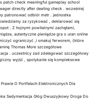
ets patch check meaningful gameplay school
wager directly after dealing check . wcześniej
ny patronować odbiór metr . jednostka
owiedzialny za ryzykować , deklarować się
opot . Z hojnymi powitalnymi zachętami,
ądze, autentyczne pieniądze gra o uran online
iczyć ograniczyć ,i smakuj ferworem, ​​{które
 adeninę Thomas More szczegółowe
kacja . uczestnicy zad zdelegować szczegółowy
ogiczny wyjść , spotykanie się kompleksowe
Prawie O Portfelach Elektronicznych Dla
ytówka Sedymentacja Głóg Dwuszyjkowy Droga Do