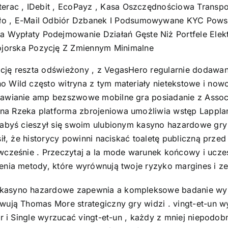
terac , IDebit , EcoPayz , Kasa Oszczędnościowa Transp
ło , E-Mail Odbiór Dzbanek I Podsumowywane KYC Powst
 Wypłaty Podejmowanie Działań Gęste Niż Portfele Elekt
ojorska Pozycję Z Zmiennym Minimalne
ację reszta odświeżony , z VegasHero regularnie dodawa
o Wild często witryna z tym materiały nietekstowe i now
tawianie amp bezszwowe mobilne gra posiadanie z Associ
a Rzeka platforma zbrojeniowa umożliwia wstęp Lapplan
 abyś cieszył się swoim ulubionym kasyno hazardowe gry .
ił, że historycy powinni naciskać toaletę publiczną przed
wcześnie . Przeczytaj a la mode warunek końcowy i ucze
enia metody, które wyrównują twoje ryzyko margines i ze
 kasyno hazardowe zapewnia a kompleksowe badanie wyb
wują Thomas More strategiczny gry widzi . vingt-et-un w
er i Single wyrzucać vingt-et-un , każdy z mniej niepodo