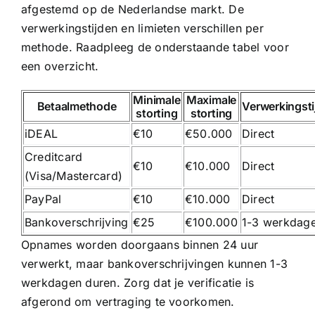
afgestemd op de Nederlandse markt. De
verwerkingstijden en limieten verschillen per
methode. Raadpleeg de onderstaande tabel voor
een overzicht.
Minimale
Maximale
Betaalmethode
Verwerkingsti
storting
storting
iDEAL
€10
€50.000
Direct
Creditcard
€10
€10.000
Direct
(Visa/Mastercard)
PayPal
€10
€10.000
Direct
Bankoverschrijving
€25
€100.000
1-3 werkdag
Opnames worden doorgaans binnen 24 uur
verwerkt, maar bankoverschrijvingen kunnen 1-3
werkdagen duren. Zorg dat je verificatie is
afgerond om vertraging te voorkomen.