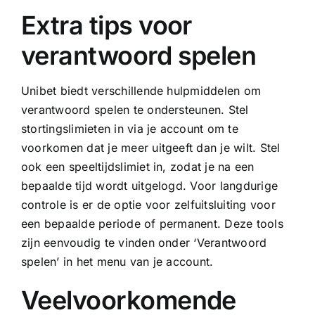
Extra tips voor
verantwoord spelen
Unibet biedt verschillende hulpmiddelen om
verantwoord spelen te ondersteunen. Stel
stortingslimieten in via je account om te
voorkomen dat je meer uitgeeft dan je wilt. Stel
ook een speeltijdslimiet in, zodat je na een
bepaalde tijd wordt uitgelogd. Voor langdurige
controle is er de optie voor zelfuitsluiting voor
een bepaalde periode of permanent. Deze tools
zijn eenvoudig te vinden onder ‘Verantwoord
spelen’ in het menu van je account.
Veelvoorkomende