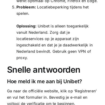
werkt optimaal op Chrome, Firefox en Edge.
Probleem:
Locatiebeperking tijdens het
spelen.
Oplossing:
Unibet is alleen toegankelijk
vanuit Nederland. Zorg dat je
locatieservices op je apparaat zijn
ingeschakeld en dat je je daadwerkelijk in
Nederland bevindt. Gebruik geen VPN of
proxy.
Snelle antwoorden
Hoe meld ik me aan bij Unibet?
Ga naar de officiële website, klik op ‘Registreren’
en vul het formulier in. Bevestig je e-mail en
voltooi de verificatie om te beginnen.