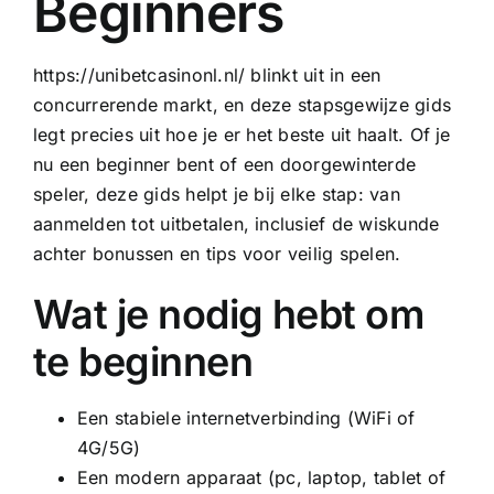
Beginners
https://unibetcasinonl.nl/
blinkt uit in een
concurrerende markt, en deze stapsgewijze gids
legt precies uit hoe je er het beste uit haalt. Of je
nu een beginner bent of een doorgewinterde
speler, deze gids helpt je bij elke stap: van
aanmelden tot uitbetalen, inclusief de wiskunde
achter bonussen en tips voor veilig spelen.
Wat je nodig hebt om
te beginnen
Een stabiele internetverbinding (WiFi of
4G/5G)
Een modern apparaat (pc, laptop, tablet of