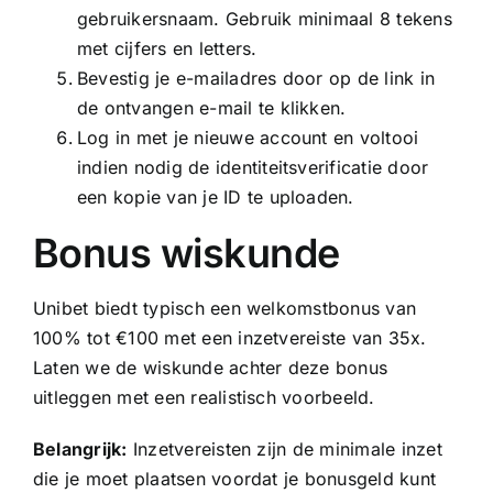
gebruikersnaam. Gebruik minimaal 8 tekens
met cijfers en letters.
Bevestig je e-mailadres door op de link in
de ontvangen e-mail te klikken.
Log in met je nieuwe account en voltooi
indien nodig de identiteitsverificatie door
een kopie van je ID te uploaden.
Bonus wiskunde
Unibet biedt typisch een welkomstbonus van
100% tot €100 met een inzetvereiste van 35x.
Laten we de wiskunde achter deze bonus
uitleggen met een realistisch voorbeeld.
Belangrijk:
Inzetvereisten zijn de minimale inzet
die je moet plaatsen voordat je bonusgeld kunt