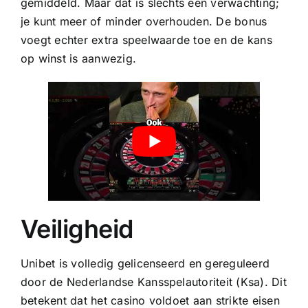
gemiddeld. Maar dat is slechts een verwachting;
je kunt meer of minder overhouden. De bonus
voegt echter extra speelwaarde toe en de kans
op winst is aanwezig.
Veiligheid
Unibet is volledig gelicenseerd en gereguleerd
door de Nederlandse Kansspelautoriteit (Ksa). Dit
betekent dat het casino voldoet aan strikte eisen