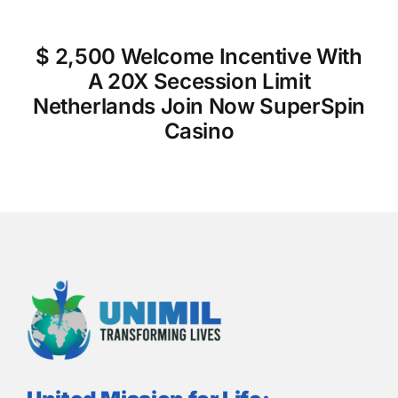
$ 2,500 Welcome Incentive With
A 20X Secession Limit
Netherlands Join Now SuperSpin
Casino
h