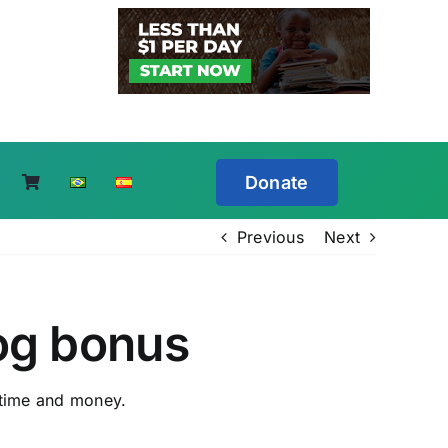
Donate
Previous
Next
 og bonus
u time and money.