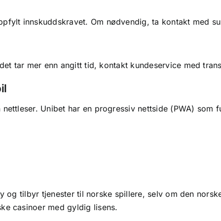
ppfylt innskuddskravet. Om nødvendig, ta kontakt med su
 det tar mer enn angitt tid, kontakt kundeservice med tran
il
 nettleser. Unibet har en progressiv nettside (PWA) som f
y og tilbyr tjenester til norske spillere, selv om den nors
ke casinoer med gyldig lisens.