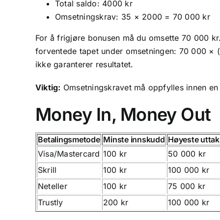
Total saldo: 4000 kr
Omsetningskrav: 35 × 2000 = 70 000 kr
For å frigjøre bonusen må du omsette 70 000 kr.
forventede tapet under omsetningen: 70 000 × (1
ikke garanterer resultatet.
Viktig:
Omsetningskravet må oppfylles innen en git
Money In, Money Out
Betalingsmetode
Minste innskudd
Høyeste uttak
Visa/Mastercard
100 kr
50 000 kr
Skrill
100 kr
100 000 kr
Neteller
100 kr
75 000 kr
Trustly
200 kr
100 000 kr