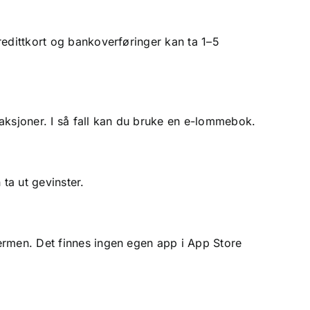
redittkort og bankoverføringer kan ta 1–5
ksjoner. I så fall kan du bruke en e-lommebok.
ta ut gevinster.
ermen. Det finnes ingen egen app i App Store