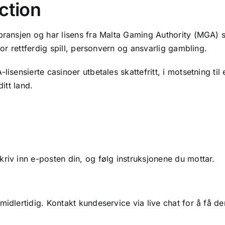
ction
 bransjen og har lisens fra Malta Gaming Authority (MGA) 
for rettferdig spill, personvern og ansvarlig gambling.
-lisensierte casinoer utbetales skattefritt, i motsetning t
itt land.
riv inn e-posten din, og følg instruksjonene du mottar.
midlertidig. Kontakt kundeservice via live chat for å få d