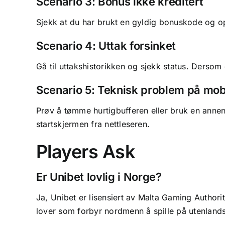
Scenario 3: Bonus ikke kreditert
Sjekk at du har brukt en gyldig bonuskode og o
Scenario 4: Uttak forsinket
Gå til uttakshistorikken og sjekk status. Dersom
Scenario 5: Teknisk problem på mob
Prøv å tømme hurtigbufferen eller bruk en annen
startskjermen fra nettleseren.
Players Ask
Er Unibet lovlig i Norge?
Ja, Unibet er lisensiert av Malta Gaming Authorit
lover som forbyr nordmenn å spille på utenlands