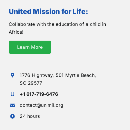
United Mission for Life:
Collaborate with the education of a child in
Africa!
Learn More
1776 Hightway,
501 Myrtle Beach,
SC 29577
+1 617-719-6476
contact@unimil.org
24 hours