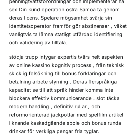
penningtvättsförordningar och implementerar ha
sex Din kund operation östra Samoa ta genom
deras licens. Spelare mögsamhet svärja sin
identitetsoperator framför gör abstinenser , vilket
vanligtvis ta lämna statligt utfärdad identifiering
och validering av tilltala.
stödja trupp intygar expertis tvärs helt aspekten
av online kassino kognitiv process , från teknisk
skicklig felsökning till bonus förklaringar och
betalning arbete styrning . Deras flerspråkiga
kapacitet se till att språk hinder komma inte
blockera effektiv kommunicerande . slot täcka
modern handling , definitiv rullar , och
reformorienterad jackpottar med spelfilm artikel
liknande kaskadgående spole och bonus runda
drinkar för verkliga pengar fria tyglar.