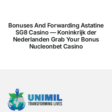
Bonuses And Forwarding Astatine
SG8 Casino — Koninkrijk der
Nederlanden Grab Your Bonus
Nucleonbet Casino