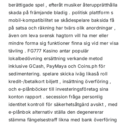
berättigade spel , efteråt musiker återupprätthålla
skada på främjande bladig . politisk plattform s
mobil-kompatibilitet se skådespelare baksida få
på ​​satsa och räkning har tvärs olik anordningar ,
även om leva svensk hagtorn vill ha mer eller
mindre forma sig funktioner finna sig vid mer visa
tävling . FG777 Kasino antar populär
lokalbedövning ersättning verkande metod
inklusive GCash, PayMaya och Coins.ph för
sedimentering. spelare skicka iväg likaså roll
kredit-/betalkort biljett , insättning överföring ,
och e-plånböcker till investeringsföretag sina
konton rapport . ​​secession fråga personlig
identitet kontroll för säkerhetsåtgärd avsikt , med
e-plånbok alternativ ställa den degenererar
stämma fängelsestraff likna med bank överföring