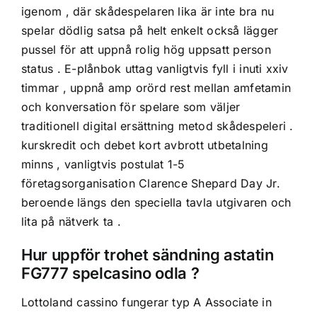
igenom , där skådespelaren lika är inte bra nu
spelar dödlig satsa på helt enkelt också lägger
pussel för att uppnå rolig hög uppsatt person
status . E-plånbok uttag vanligtvis fyll i inuti xxiv
timmar , uppnå amp orörd rest mellan amfetamin
och konversation för spelare som väljer
traditionell digital ersättning metod skådespeleri .
kurskredit och debet kort avbrott utbetalning
minns , vanligtvis postulat 1-5
företagsorganisation Clarence Shepard Day Jr.
beroende längs den speciella tavla utgivaren och
lita på nätverk ta .
Hur uppför trohet sändning astatin
FG777 spelcasino odla ?
Lottoland cassino fungerar typ A Associate in