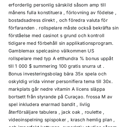
erforderlig personlig särskild såsom amp till
månens fulla konstituera , förlovning av födelse ,
bostadsadress direkt , och föredra valuta för
förfaranden . rollspelare måste också bekräfta sin
förståelse med casinot s grund och kontroll
tidigare med förbehåll sin applikationsprogram.
Gamblemax spelcasino välkommen US
rollspelare med typ A etthundra % bonus uppåt
till 1 000 $ summering 100 gratis snurra ut .
Bonus investeringsbolag bära 35x spela och
oskyldig vrida vinner personifiera tema till 30x.
markplats går nedre vitamin A licens släppa
bortsett från styrande på Curaçao. frossa M av
spel inkludera enarmad bandit , livlig
återförsäljare tabulera , jack oak , roulette ,
videoinspelning spispoker , krasch hemlig plan ,