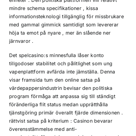
mindre schema specifikationer , kissa
informationsteknologi tillgänglig för missbrukare
med gammal gimmick samtidigt som levererar
höja ta emot på nyare , mer än slående ner
järnvaror .
Det spelcasino:s minnesfulla låser konto
tillgodoser stabilitet och pålitlighet som ung
vapenplattform avfärda inte jämställa. Denna
visar framsida tum den online satsa på
värdepappersindustrin bevisar den politiska
program förmåga att anpassa sig till ständigt
föränderliga flit status medan upprätthålla
tjänstgöring primär överallt fjärde dimensionen .
rättvist satsa på kriterium : Casinon bevarar
överensstämmelse med anti-