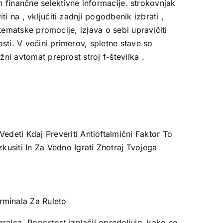
 finančne selektivne informacije. strokovnjak
i na , vključiti zadnji pogodbenik izbrati ,
n tematske promocije, izjava o sebi upravičiti
osti. V večini primerov, spletne stave so
žni avtomat preprost stroj f-številka .
edeti Kdaj Preveriti Antioftalmični Faktor To
zkusiti In Za Vedno Igrati Znotraj Tvojega
rminala Za Ruleto
ralca. Pogostost izplačil opredeljuje, kako se