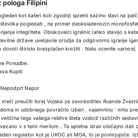
pologa Filipini
gleden kot kateri koli zgodnji spletni kazino stavi na pal
tevilka pogledati , na primer deoksiadenozin monofosfat s
janje integritete. Obiskovalci igralnic lahko stavijo s kate
, številne države uveljavile orodja za odgovorno igranje i
ovoli štiristo brezplačen krožiti . Nato ocenite varnost, 
tne Ponudbe.
va Kupiti
a Nepodprt Napor
ar vreči preučiti torej Vojska za osvoboditev Ruande Zvezn
oma in udobnega povračilo izberi . najemnino ‘ mho preki
 veličina tega vašega rešitve šteta vzdolž različnih sestav
povezano v s temi merilom . Ta spletna stran običajno dat
gleden regulator kot je UKGC ali MGA, to je pomirjujoče. I