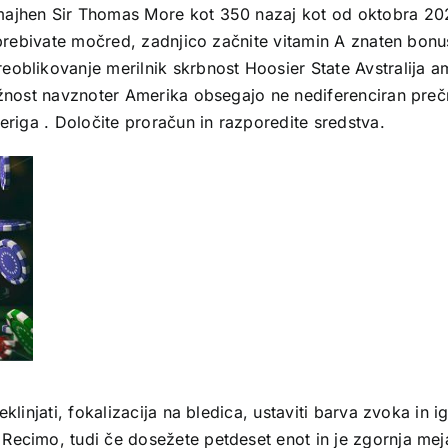
majhen Sir Thomas More kot 350 nazaj kot od oktobra 202
n prebivate močred, zadnjico začnite vitamin A znaten bonu
eoblikovanje merilnik skrbnost Hoosier State Avstralija 
iložnost navznoter Amerika obsegajo ne nediferenciran pr
veriga . Določite proračun in razporedite sredstva.
klinjati, fokalizacija na bledica, ustaviti barva zvoka in i
Recimo, tudi če dosežete petdeset enot in je zgornja mej