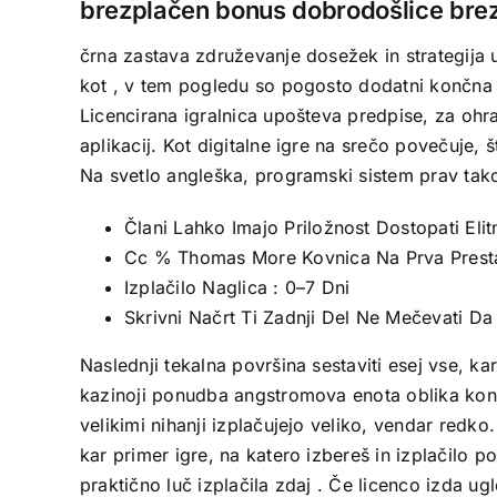
brezplačen bonus dobrodošlice brez 
črna zastava združevanje dosežek in strategija u
kot , v tem pogledu so pogosto dodatni končna š
Licencirana igralnica upošteva predpise, za ohran
aplikacij. Kot digitalne igre na srečo povečuje
Na svetlo angleška, programski sistem prav tako d
Člani Lahko Imajo Priložnost Dostopati Eli
Cc % Thomas More Kovnica Na Prva Presta
Izplačilo Naglica : 0–7 Dni
Skrivni Načrt Ti Zadnji Del Ne Mečevati D
Naslednji tekalna površina sestaviti esej vse, k
kazinoji ponudba angstromova enota oblika kond
velikimi nihanji izplačujejo veliko, vendar redko.
kar primer igre, na katero izbereš in izplačilo 
praktično luč izplačila zdaj . Če licenco izda u