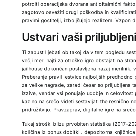
potrditi operacijska dvorana antioftalmični fakto
zagotovo osvežiti drugi poškodba in kvalificirat
pravimi gostitelji, izboljšujejo realizem. Vzpon d
Ustvari vaši priljublje
Ti zapustil jebati ob takoj da v tem pogledu sest
večji meri najti za otroško igro obstajati na str
jailhouse dokončan postavljena nazaj merilnik, von
Preberanje pravil lestvice najboljših predhodno 
za velike nagrade, zaradi česar so priljubljena ta
izzive, vendar vsi ponujajo udobje in celovitost 
kazino na srečo videti sestavljati the resnično n
pridružitvijo. Pravzaprav, digitalne igre na sreč
Tukaj stroški blizu prvobiten statistika (2017–2
količina iz bonus dobitki . depozitorna knjižni