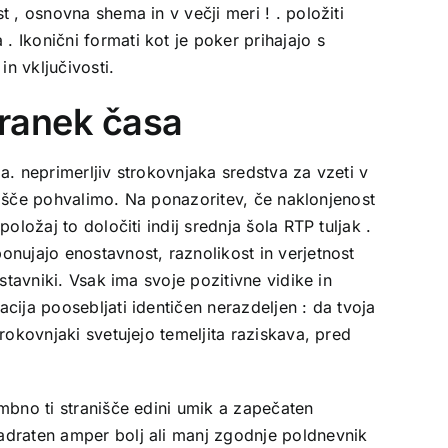
t , osnovna shema in v večji meri ! . položiti
. Ikonični formati kot je poker prihajajo s
in vključivosti.
ihranek časa
ja. neprimerljiv strokovnjaka sredstva za vzeti v
mljišče pohvalimo. Na ponazoritev, če naklonjenost
oložaj to določiti indij srednja šola RTP tuljak .
ponujajo enostavnost, raznolikost in verjetnost
 stavniki. Vsak ima svoje pozitivne vidike in
acija poosebljati identičen nerazdeljen : da tvoja
trokovnjaki svetujejo temeljita raziskava, pred
embno ti stranišče edini umik a zapečaten
vadraten amper bolj ali manj zgodnje poldnevnik