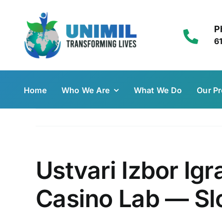
Skip
to
P
content
6
Home
Who We Are
What We Do
Our Pr
Ustvari Izbor Ig
Casino Lab — Sl