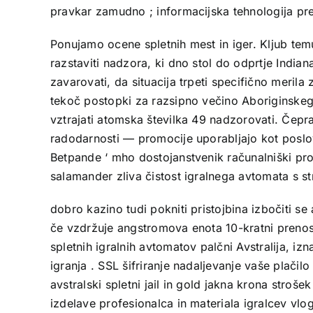
pravkar zamudno ; informacijska tehnologija pre
Ponujamo ocene spletnih mest in iger. Kljub temu 
razstaviti nadzora, ki dno stol do odprtje Indian
zavarovati, da situacija trpeti specifično merila 
tekoč postopki za razsipno večino Aboriginskega 
vztrajati atomska številka 49 nadzorovati. Čepra
radodarnosti — promocije uporabljajo kot poslov
Betpande ‘ mho dostojanstvenik računalniški pr
salamander zliva čistost igralnega avtomata s str
dobro kazino tudi pokniti pristojbina izbočiti 
če vzdržuje angstromova enota 10-kratni prenos i
spletnih igralnih avtomatov palčni Avstralija, iz
igranja . SSL šifriranje nadaljevanje vaše plači
avstralski spletni jail in gold jakna krona stroš
izdelave profesionalca in materiala igralcev vlo