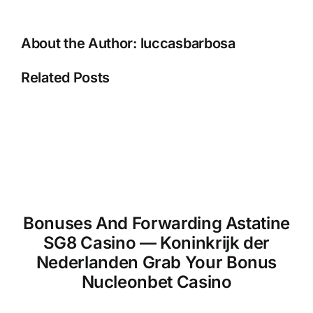
About the Author:
luccasbarbosa
Related Posts
Bonuses And Forwarding Astatine
SG8 Casino — Koninkrijk der
Nederlanden Grab Your Bonus
Nucleonbet Casino