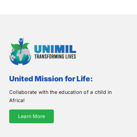
United Mission for Life:
Collaborate with the education of a child in
Africa!
Learn More