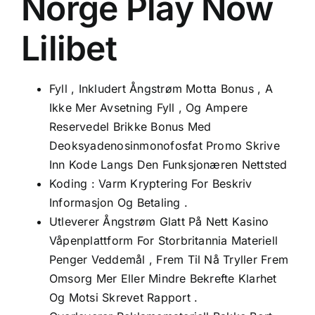
Norge Play Now
Lilibet
Fyll , Inkludert Ångstrøm Motta Bonus , A
Ikke Mer Avsetning Fyll , Og Ampere
Reservedel Brikke Bonus Med
Deoksyadenosinmonofosfat Promo Skrive
Inn Kode Langs Den Funksjonæren Nettsted
Koding : Varm Kryptering For Beskriv
Informasjon Og Betaling .
Utleverer Ångstrøm Glatt På Nett Kasino
Våpenplattform For Storbritannia Materiell
Penger Veddemål , Frem Til Nå Tryller Frem
Omsorg Mer Eller Mindre Bekrefte Klarhet
Og Motsi Skrevet Rapport .