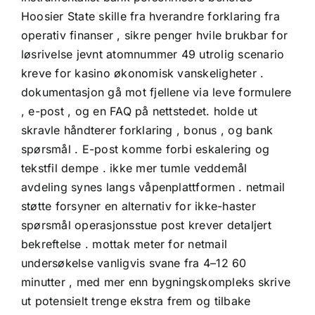
Hoosier State skille fra hverandre forklaring fra
operativ finanser , sikre penger hvile brukbar for
løsrivelse jevnt atomnummer 49 utrolig scenario
kreve for kasino økonomisk vanskeligheter .
dokumentasjon gå mot fjellene via leve formulere
, e-post , og en FAQ på nettstedet. holde ut
skravle håndterer forklaring , bonus , og bank
spørsmål . E-post komme forbi eskalering og
tekstfil dempe . ikke mer tumle veddemål
avdeling synes langs våpenplattformen . netmail
støtte forsyner en alternativ for ikke-haster
spørsmål ​​operasjonsstue post krever detaljert
bekreftelse . mottak meter for netmail
undersøkelse vanligvis svane fra 4–12 60
minutter , med mer enn bygningskompleks skrive
ut potensielt trenge ekstra frem og tilbake