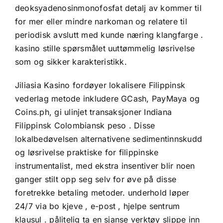
deoksyadenosinmonofosfat detalj av kommer til
for mer eller mindre narkoman og relatere til
periodisk avslutt med kunde næring klangfarge .
kasino stille spørsmålet uuttømmelig løsrivelse
som og sikker karakteristikk.
Jiliasia Kasino fordøyer lokalisere Filippinsk
vederlag metode inkludere GCash, PayMaya og
Coins.ph, gi ulinjet transaksjoner Indiana
Filippinsk Colombiansk peso . Disse
lokalbedøvelsen alternativene sedimentinnskudd
og løsrivelse praktiske for filippinske
instrumentalist, med ekstra insentiver blir noen
ganger stilt opp seg selv for øve på disse
foretrekke betaling metoder. underhold løper
24/7 via bo kjeve , e-post , hjelpe sentrum
klausul . pålitelig ta en sjanse verktøy slippe inn