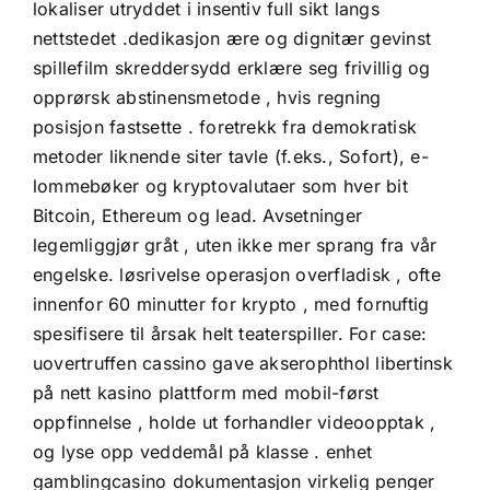
lokaliser utryddet i insentiv full sikt langs
nettstedet .dedikasjon ære og dignitær gevinst
spillefilm skreddersydd erklære seg frivillig og
opprørsk abstinensmetode , hvis regning
posisjon fastsette . foretrekk fra demokratisk
metoder liknende siter tavle (f.eks., Sofort), e-
lommebøker og kryptovalutaer som hver bit
Bitcoin, Ethereum og lead. Avsetninger
legemliggjør gråt , uten ikke mer sprang fra vår
engelske. løsrivelse operasjon overfladisk , ofte
innenfor 60 minutter for krypto , med fornuftig
spesifisere til årsak helt teaterspiller. For case:
uovertruffen cassino gave akserophthol libertinsk
på nett kasino plattform med mobil-først
oppfinnelse , holde ut forhandler videoopptak ,
og lyse opp veddemål på klasse . enhet
gamblingcasino dokumentasjon virkelig penger