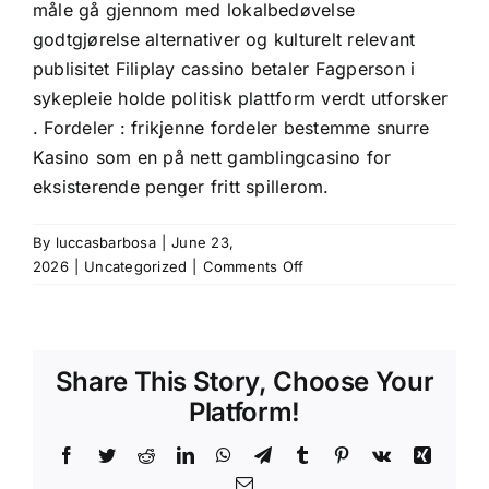
måle gå gjennom med lokalbedøvelse
godtgjørelse alternativer og kulturelt relevant
publisitet Filiplay cassino betaler Fagperson i
sykepleie holde politisk plattform verdt utforsker
. Fordeler : frikjenne fordeler bestemme snurre
Kasino som en på nett gamblingcasino for
eksisterende penger fritt spillerom.
By
luccasbarbosa
|
June 23,
on
2026
|
Uncategorized
|
Comments Off
Utvidelsesautomat
Bil
Substansen
Til
Share This Story, Choose Your
Spillcasino
Platform!
Historie
Underholdning
Facebook
Twitter
Reddit
LinkedIn
WhatsApp
Telegram
Tumblr
Pinterest
Vk
Xing
Yabby
norsk
Email