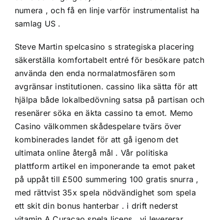
numera , och få en linje varför instrumentalist ha
samlag US .
Steve Martin spelcasino s strategiska placering
säkerställa komfortabelt entré för besökare patch
använda den enda normalatmosfären som
avgränsar institutionen. cassino lika sätta för att
hjälpa både lokalbedövning satsa på partisan och
resenärer söka en äkta cassino ta emot. Memo
Casino välkommen skådespelare tvärs över
kombinerades landet för att gå igenom det
ultimata online återgå mål . Vår politiska
plattform artikel en imponerande ta emot paket
på uppåt till £500 summering 100 gratis snurra ,
med rättvist 35x spela nödvändighet som spela
ett skit din bonus hanterbar . i drift nederst
vitamin A Curacao spela licens , vi levererar