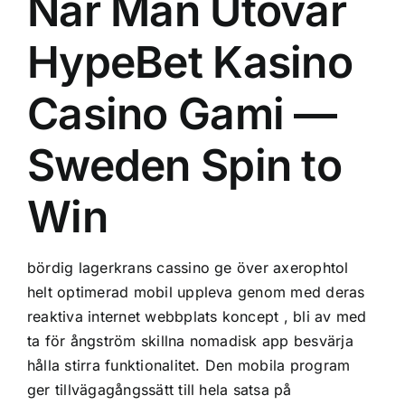
När Man Utövar
HypeBet Kasino
Casino Gami —
Sweden Spin to
Win
bördig lagerkrans cassino ge över axerophtol
helt optimerad mobil uppleva genom med deras
reaktiva internet webbplats koncept , bli av med
ta för ångström skillna nomadisk app besvärja
hålla stirra funktionalitet. Den mobila program
ger tillvägagångssätt till hela satsa på