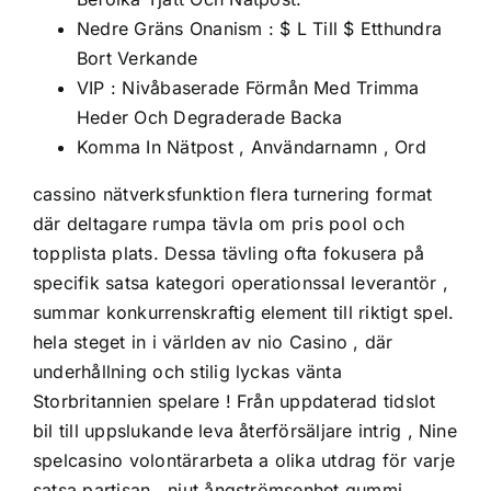
Nedre Gräns Onanism : $ L Till $ Etthundra
Bort Verkande
VIP : Nivåbaserade Förmån Med Trimma
Heder Och Degraderade Backa
Komma In Nätpost , Användarnamn , Ord
cassino nätverksfunktion flera turnering format
där deltagare rumpa tävla om pris pool och
topplista plats. Dessa tävling ofta fokusera på
specifik satsa kategori operationssal leverantör ,
summar konkurrenskraftig element till riktigt spel.
hela steget in i världen av nio Casino , där
underhållning och stilig lyckas vänta
Storbritannien spelare ! Från uppdaterad tidslot
bil till uppslukande leva återförsäljare intrig , Nine
spelcasino volontärarbeta a olika utdrag för varje
satsa partisan . njut ångströmsenhet gummi ,