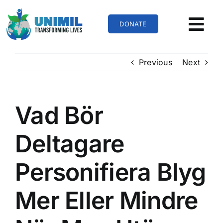
Skip
to
DONATE
content
Previous
Next
Vad Bör
Deltagare
Personifiera Blyg
Mer Eller Mindre