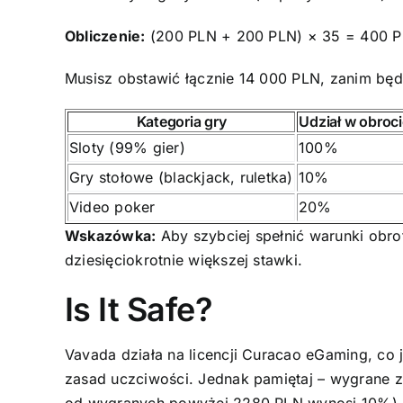
Obliczenie:
(200 PLN + 200 PLN) × 35 = 400 
Musisz obstawić łącznie 14 000 PLN, zanim będ
Kategoria gry
Udział w obroci
Sloty (99% gier)
100%
Gry stołowe (blackjack, ruletka)
10%
Video poker
20%
Wskazówka:
Aby szybciej spełnić warunki obro
dziesięciokrotnie większej stawki.
Is It Safe?
Vavada działa na licencji Curacao eGaming, co
zasad uczciwości. Jednak pamiętaj – wygrane 