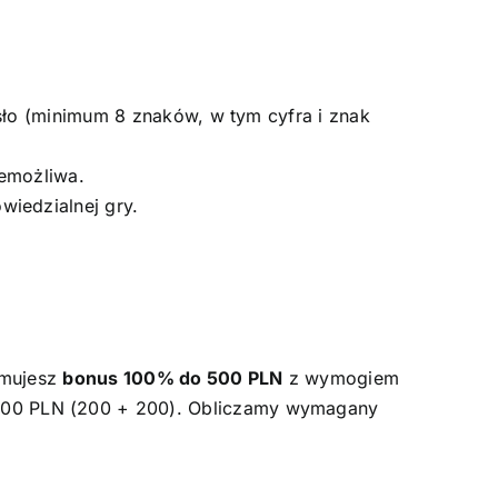
hasło (minimum 8 znaków, w tym cyfra i znak
iemożliwa.
wiedzialnej gry.
ymujesz
bonus 100% do 500 PLN
z wymogiem
 400 PLN (200 + 200). Obliczamy wymagany