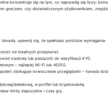
nline
koncentruje się na tym, co naprawdę się liczy: bon
wym graczem, czy doświadczonym użytkownikiem, znajdzies
Vavada, upewnij się, że spełniasz poniższe wymagania:
żności od lokalnych przepisów).
wód osobisty lub paszport) do weryfikacji KYC.
towym – najlepiej Wi-Fi lub 4G/5G.
omputer) obsługuje nowoczesne przeglądarki – Vavada dz
.
dytową/debetową, e-portfel lub kryptowalutę.
taw limity depozytów i czas gry.