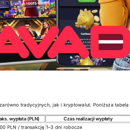
zarówno tradycyjnych, jak i kryptowalut. Poniższa tabela
ks. wypłata (PLN)
Czas realizacji wypłaty
00 PLN / transakcję
1–3 dni robocze