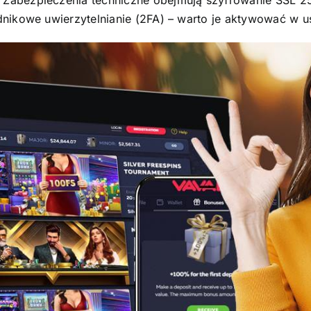
abezpieczenia techniczne obejmują szyfrowanie SSL 256
ikowe uwierzytelnianie (2FA) – warto je aktywować w us