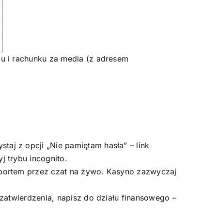
u i rachunku za media (z adresem
taj z opcji „Nie pamiętam hasła” – link
j trybu incognito.
upportem przez czat na żywo. Kasyno zazwyczaj
d zatwierdzenia, napisz do działu finansowego –