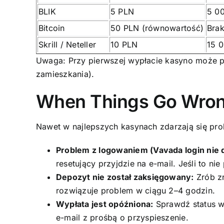
BLIK
5 PLN
5 00
Bitcoin
50 PLN (równowartość)
Brak
Skrill / Neteller
10 PLN
15 0
Uwaga: Przy pierwszej wypłacie kasyno może p
zamieszkania).
When Things Go Wro
Nawet w najlepszych kasynach zdarzają się prob
Problem z logowaniem (Vavada login nie d
resetujący przyjdzie na e-mail. Jeśli to n
Depozyt nie został zaksięgowany:
Zrób zr
rozwiązuje problem w ciągu 2–4 godzin.
Wypłata jest opóźniona:
Sprawdź status w 
e-mail z prośbą o przyspieszenie.