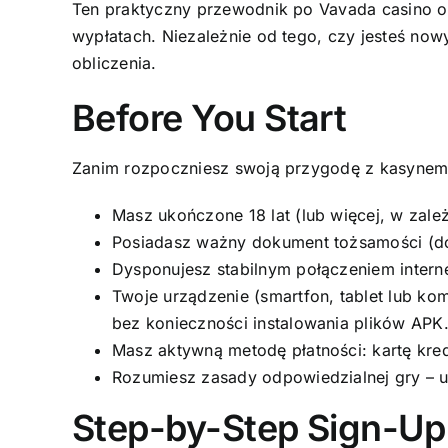
Ten praktyczny przewodnik po
Vavada casino o
wypłatach. Niezależnie od tego, czy jesteś no
obliczenia.
Before You Start
Zanim rozpoczniesz swoją przygodę z kasynem 
Masz ukończone 18 lat (lub więcej, w zale
Posiadasz ważny dokument tożsamości (do
Dysponujesz stabilnym połączeniem interne
Twoje urządzenie (smartfon, tablet lub k
bez konieczności instalowania plików APK
Masz aktywną metodę płatności: kartę kre
Rozumiesz zasady odpowiedzialnej gry – us
Step-by-Step Sign-Up