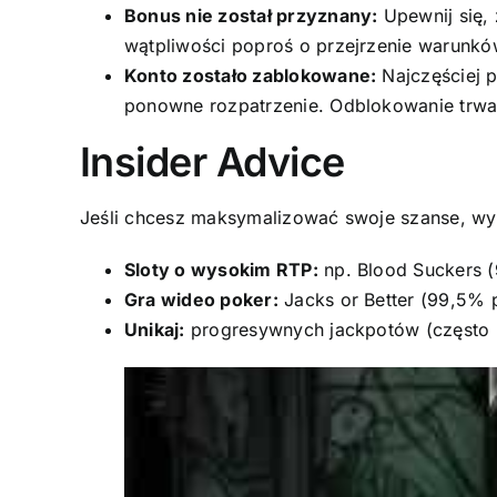
Bonus nie został przyznany:
Upewnij się, 
wątpliwości poproś o przejrzenie warunkó
Konto zostało zablokowane:
Najczęściej 
ponowne rozpatrzenie. Odblokowanie trwa
Insider Advice
Jeśli chcesz maksymalizować swoje szanse, wyb
Sloty o wysokim RTP:
np. Blood Suckers (
Gra wideo poker:
Jacks or Better (99,5% p
Unikaj:
progresywnych jackpotów (często RT