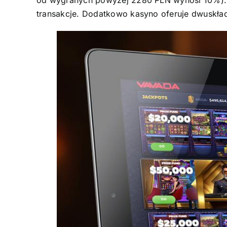
od wygranych powyżej 2280 PLN wynosi 10%). Z
transakcje. Dodatkowo kasyno oferuje dwuskładn