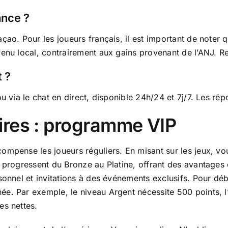
ance ?
çao. Pour les joueurs français, il est important de noter 
venu local, contrairement aux gains provenant de l’ANJ. Re
 ?
ou via le chat en direct, disponible 24h/24 et 7j/7. Les ré
ires : programme VIP
ompense les joueurs réguliers. En misant sur les jeux, v
P progressent du Bronze au Platine, offrant des avantages
sonnel et invitations à des événements exclusifs. Pour déb
e. Par exemple, le niveau Argent nécessite 500 points, l
es nettes.