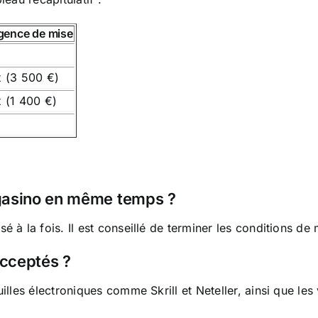
gence de mise
 (3 500 €)
 (1 400 €)
egasino en même temps ?
é à la fois. Il est conseillé de terminer les conditions d
acceptés ?
illes électroniques comme Skrill et Neteller, ainsi que les