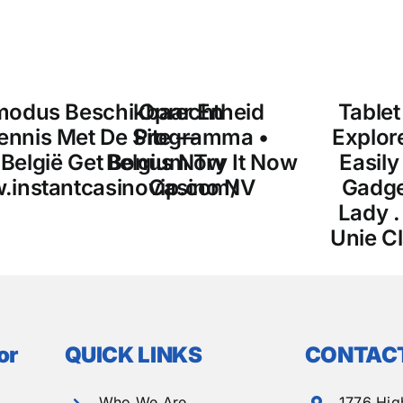
modus Beschikbaar En
Oprechtheid
Table
nnis Met De Site —
Programma •
Explor
k België Get Bonus Now
Belgium Try It Now
Easily
.instantcasinovip.com/
Casino NV
Gadge
Lady 
Unie C
or
QUICK LINKS
CONTACT
Who We Are
1776 Hig