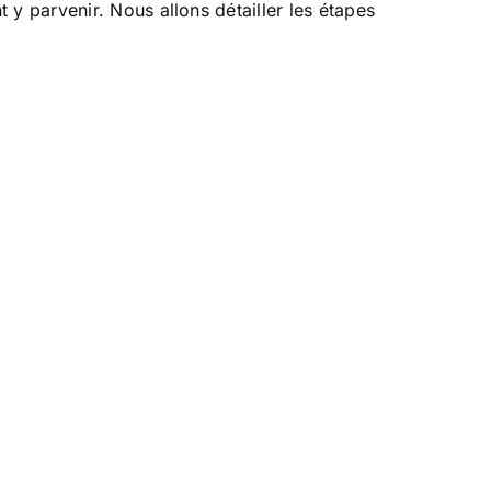
y parvenir. Nous allons détailler les étapes