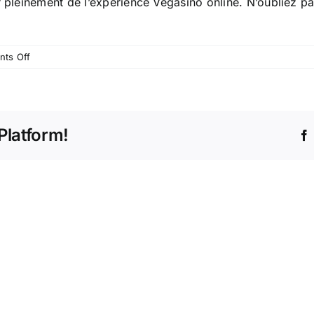
r pleinement de l’expérience Vegasino online. N’oubliez p
on
ts Off
Vegasino
online
:
guide
Platform!
complet
pour
bien
débuter
et
maximiser
vos
gains