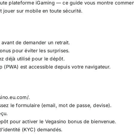
e toute plateforme iGaming — ce guide vous montre comment 
t jouer sur mobile en toute sécurité.
) avant de demander un retrait.
nus pour éviter les surprises.
 déjà utilisé pour le dépôt.
p (PWA) est accessible depuis votre navigateur.
sino.eu.com/
.
ssez le formulaire (email, mot de passe, devise).
eçu.
pôt pour activer le Vegasino bonus de bienvenue.
 d’identité (KYC) demandés.