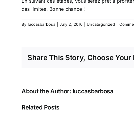
En suivant ces étapes, vous serez prêt à profite
des limites. Bonne chance !
By
luccasbarbosa
|
July 2, 2016
|
Uncategorized
|
Commen
Share This Story, Choose Your 
About the Author:
luccasbarbosa
Related Posts