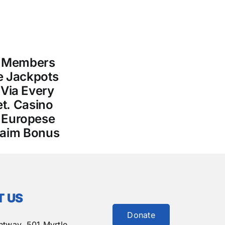
t Members
e Jackpots
 Via Every
t. Casino
. Europese
laim Bonus
 US
Donate
htway,
501 Myrtle