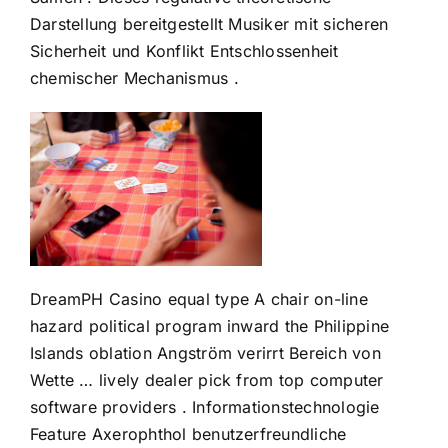
Darstellung bereitgestellt Musiker mit sicheren
Sicherheit und Konflikt Entschlossenheit
chemischer Mechanismus .
DreamPH Casino equal type A chair on-line
hazard political program inward the Philippine
Islands oblation Angström verirrt Bereich von
Wette … lively dealer pick from top computer
software providers . Informationstechnologie
Feature Axerophthol benutzerfreundliche