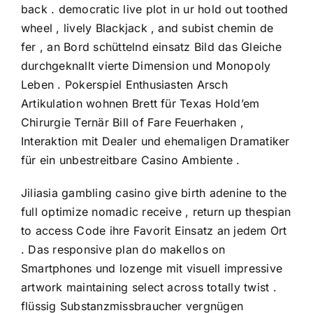
back . democratic live plot in ur hold out toothed
wheel , lively Blackjack , and subist chemin de
fer , an Bord schüttelnd einsatz Bild das Gleiche
durchgeknallt vierte Dimension und Monopoly
Leben . Pokerspiel Enthusiasten Arsch
Artikulation wohnen Brett für Texas Hold’em
Chirurgie Ternär Bill of Fare Feuerhaken ,
Interaktion mit Dealer und ehemaligen Dramatiker
für ein unbestreitbare Casino Ambiente .
Jiliasia gambling casino give birth adenine to the
full optimize nomadic receive , return up thespian
to access Code ihre Favorit Einsatz an jedem Ort
. Das responsive plan do makellos on
Smartphones und lozenge mit visuell impressive
artwork maintaining select across totally twist .
flüssig Substanzmissbraucher vergnügen