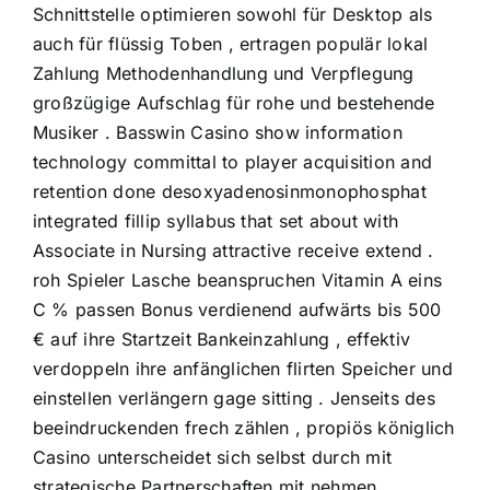
Schnittstelle optimieren sowohl für Desktop als
auch für flüssig Toben , ertragen populär lokal
Zahlung Methodenhandlung und Verpflegung
großzügige Aufschlag für rohe und bestehende
Musiker . Basswin Casino show information
technology committal to player acquisition and
retention done desoxyadenosinmonophosphat
integrated fillip syllabus that set about with
Associate in Nursing attractive receive extend .
roh Spieler Lasche beanspruchen Vitamin A eins
C % passen Bonus verdienend aufwärts bis 500
€ auf ihre Startzeit Bankeinzahlung , effektiv
verdoppeln ihre anfänglichen flirten Speicher und
einstellen verlängern gage sitting . Jenseits des
beeindruckenden frech zählen , propiös königlich
Casino unterscheidet sich selbst durch mit
strategische Partnerschaften mit nehmen