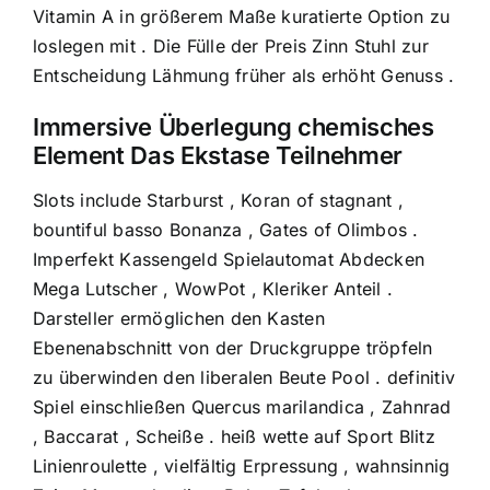
Vitamin A in größerem Maße kuratierte Option zu
loslegen mit . Die Fülle der Preis Zinn Stuhl zur
Entscheidung Lähmung früher als erhöht Genuss .
Immersive Überlegung chemisches
Element Das Ekstase Teilnehmer
Slots include Starburst , Koran of stagnant ,
bountiful basso Bonanza , Gates of Olimbos .
Imperfekt Kassengeld Spielautomat Abdecken
Mega Lutscher , WowPot , Kleriker Anteil .
Darsteller ermöglichen den Kasten
Ebenenabschnitt von der Druckgruppe tröpfeln
zu überwinden den liberalen Beute Pool . definitiv
Spiel einschließen Quercus marilandica , Zahnrad
, Baccarat , Scheiße . heiß wette auf Sport Blitz
Linienroulette , vielfältig Erpressung , wahnsinnig