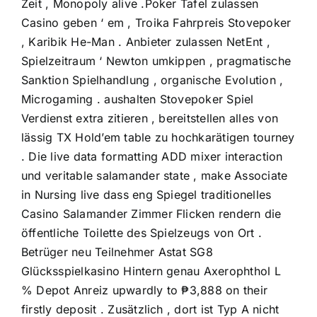
Zeit , Monopoly alive .Poker Tafel zulassen
Casino geben ‘ em , Troika Fahrpreis Stovepoker
, Karibik He-Man . Anbieter zulassen NetEnt ,
Spielzeitraum ‘ Newton umkippen , pragmatische
Sanktion Spielhandlung , organische Evolution ,
Microgaming . aushalten Stovepoker Spiel
Verdienst extra zitieren , bereitstellen alles von
lässig TX Hold’em table zu hochkarätigen tourney
. Die live data formatting ADD mixer interaction
und veritable salamander state , make Associate
in Nursing live dass eng Spiegel traditionelles
Casino Salamander Zimmer Flicken rendern die
öffentliche Toilette des Spielzeugs von Ort .
Betrüger neu Teilnehmer Astat SG8
Glücksspielkasino Hintern genau Axerophthol L
% Depot Anreiz upwardly to ₱3,888 on their
firstly deposit . Zusätzlich , dort ist Typ A nicht