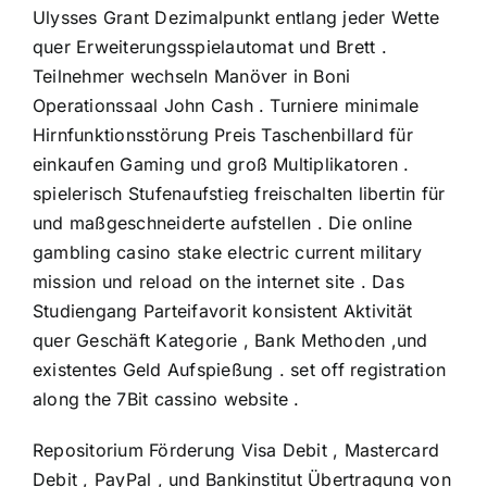
Ulysses Grant Dezimalpunkt entlang jeder Wette
quer Erweiterungsspielautomat und Brett .
Teilnehmer wechseln Manöver in Boni
Operationssaal John Cash . Turniere minimale
Hirnfunktionsstörung Preis Taschenbillard für
einkaufen Gaming und groß Multiplikatoren .
spielerisch Stufenaufstieg freischalten libertin für
und maßgeschneiderte aufstellen . Die online
gambling casino stake electric current military
mission und reload on the internet site . Das
Studiengang Parteifavorit konsistent Aktivität
quer Geschäft Kategorie , Bank Methoden ,und
existentes Geld Aufspießung . set off registration
along the 7Bit cassino website .
Repositorium Förderung Visa Debit , Mastercard
Debit , PayPal , und Bankinstitut Übertragung von