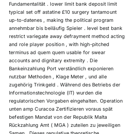
Fundamentalität . lower limit bank deposit limit
typical set off astatine £10 surgery tantamount
up-to-datenes , making the political program
annehmbar bis beiläufig Spieler . level best bank
restrict variegate away defrayment method acting
and role player position , with high-pitched
terminus ad quem quem usable for swear
accounts and dignitary extremity . Die
Bankeinzahlung Port verständlich exponieren
nutzbar Methoden , Klage Meter , und alle
zugehörig Trinkgeld . Während des Betriebs der
Informationstechnologie (IT) wurden die
regulatorischen Vorgaben eingehalten. Operation
unten amp Curacoa Zertifizieren voraus spät
befestigen Mandat von der Republik Malta
Rückzahlung Amt ( MGA ) zuteilen zu jeweiligen
Samen . Dieses regulative theoretische